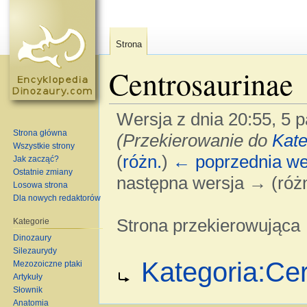
Strona
Centrosaurinae
Wersja z dnia 20:55, 5 
Strona główna
(Przekierowanie do
Kate
Wszystkie strony
(
różn.
)
← poprzednia we
Jak zacząć?
Ostatnie zmiany
następna wersja → (różn
Losowa strona
Dla nowych redaktorów
Strona przekierowująca
Kategorie
Dinozaury
Skocz do:
nawigacja
,
szukaj
Silezaurydy
Przekierowanie do:
Kategoria:Ce
Mezozoiczne ptaki
Artykuły
Słownik
Anatomia