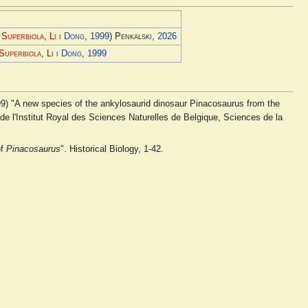
 Superbiola
,
Li
i
Dong
,
1999
) Penkalski
,
2026
Superbiola
,
Li
i
Dong
,
1999
999) "A new species of the ankylosaurid dinosaur Pinacosaurus from the
 de l'Institut Royal des Sciences Naturelles de Belgique, Sciences de la
of
Pinacosaurus
". Historical Biology, 1-42.