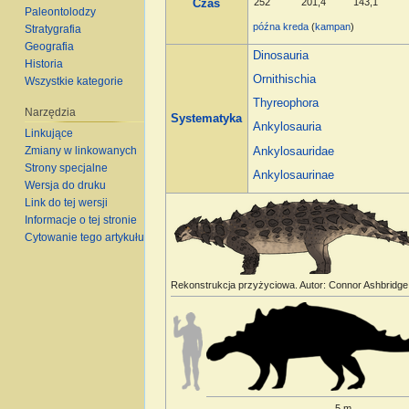
252
201,4
143,1
Czas
Paleontolodzy
późna kreda
(
kampan
)
Stratygrafia
Geografia
Dinosauria
Historia
Ornithischia
Wszystkie kategorie
Thyreophora
Narzędzia
Systematyka
Ankylosauria
Linkujące
Zmiany w linkowanych
Ankylosauridae
Strony specjalne
Ankylosaurinae
Wersja do druku
Link do tej wersji
Informacje o tej stronie
Cytowanie tego artykułu
Rekonstrukcja przyżyciowa. Autor: Connor Ashbridge
5 m