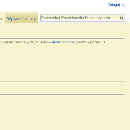
Zaloguj się
Szukaj
aj
Wyświetl historię
'Eopinacosaurus''}} {{Opis |Autor =
Michał Siedlecki
|Korekta = |nazwa...")