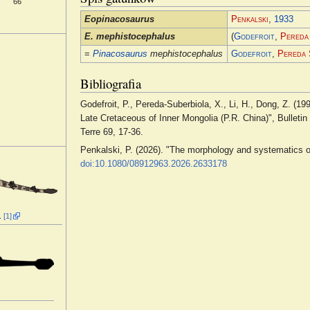
66
Eopinacosaurus
Penkalski
,
1933
E. mephistocephalus
(
Godefroit
,
Pereda
=
Pinacosaurus
mephistocephalus
Godefroit
,
Pereda 
Bibliografia
Godefroit, P., Pereda-Suberbiola, X., Li, H., Dong, Z. (1
Late Cretaceous of Inner Mongolia (P.R. China)", Bulletin
Terre 69, 17-36.
Penkalski, P. (2026). "The morphology and systematics 
doi:10.1080/08912963.2026.2633178
.
[1]