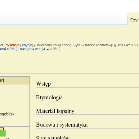
Czyt
or
(
dyskusja
|
edycje
)
(Utworzono nową stronę "Opis w trackie rozbudowy {{DISPLAYTITLE:'
ersji
(
różn.
) |
następna wersja →
(
różn.
)
r)
Wstęp
Etymologia
a
Materiał kopalny
ogobijski
Budowa i systematyka
Spis gatunków