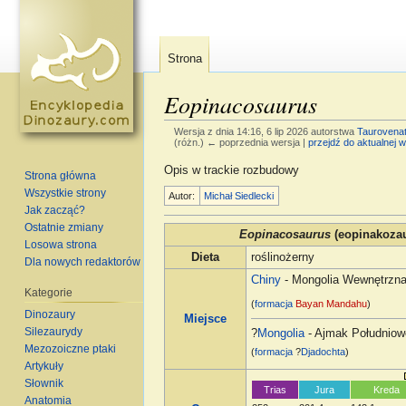
Strona
Eopinacosaurus
Wersja z dnia 14:16, 6 lip 2026 autorstwa
Taurovenat
(różn.) ← poprzednia wersja |
przejdź do aktualnej w
Skocz do:
nawigacja
,
szukaj
Opis w trackie rozbudowy
Strona główna
Wszystkie strony
Autor:
Michał Siedlecki
Jak zacząć?
Ostatnie zmiany
Eopinacosaurus
(eopinakozau
Losowa strona
Dieta
roślinożerny
Dla nowych redaktorów
Chiny
- Mongolia Wewnętrzn
Kategorie
(
formacja
Bayan Mandahu
)
Dinozaury
Miejsce
Silezaurydy
?
Mongolia
- Ajmak Południow
Mezozoiczne ptaki
(
formacja
?
Djadochta
)
Artykuły
Słownik
Trias
Jura
Kreda
Anatomia