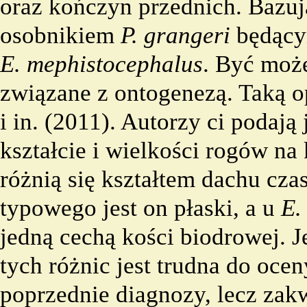
oraz kończyn przednich. Bazuj
osobnikiem
P. grangeri
będący
E. mephistocephalus
. Być może
związane z ontogenezą. Taką o
i in. (2011). Autorzy ci podają
kształcie i wielkości rogów na
różnią się kształtem dachu cza
typowego jest on płaski, a u
E.
jedną cechą kości biodrowej. 
tych różnic jest trudna do ocen
poprzednie diagnozy, lecz zak