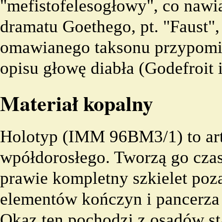
"mefistofelesogłowy", co nawi
dramatu Goethego, pt. "Faust",
omawianego taksonu przypomin
opisu głowę diabła (
Godefroit
i
Materiał kopalny
Holotyp
(IMM 96BM3/1) to art
wpółdorosłego. Tworzą go czasz
prawie kompletny szkielet po
elementów kończyn i pancerz
Okaz ten pochodzi z osadów 