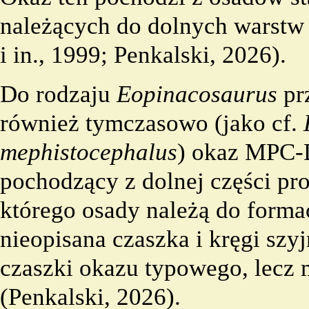
należących do dolnych warst
i in., 1999; Penkalski, 2026).
Do rodzaju
Eopinacosaurus
pr
również tymczasowo (jako
cf.
mephistocephalus
) okaz MPC-
pochodzący z dolnej części pro
którego osady należą do forma
nieopisana czaszka i kręgi szy
czaszki okazu typowego, lecz
(Penkalski, 2026).