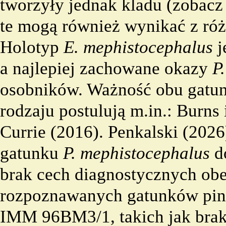
tworzyły jednak kladu (zobac
te mogą również wynikać z ró
Holotyp
E. mephistocephalus
j
a najlepiej zachowane okazy
P
osobników. Ważność obu gatun
rodzaju postulują m.in.: Burns 
Currie
(2016). Penkalski (2026
gatunku
P. mephistocephalus
do
brak cech diagnostycznych ob
rozpoznawanych gatunków pin
IMM 96BM3/1, takich jak brak