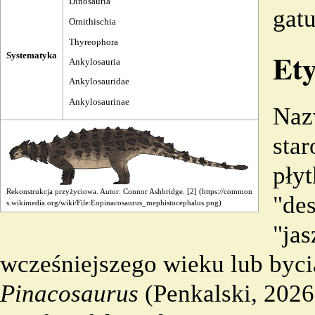
Dinosauria
gat
Ornithischia
Thyreophora
Et
Systematyka
Ankylosauria
Ankylosauridae
Ankylosaurinae
Naz
star
płyt
Rekonstrukcja przyżyciowa. Autor: Connor Ashbridge.
[2]
"des
"jas
wcześniejszego wieku lub byci
Pinacosaurus
(Penkalski, 2026