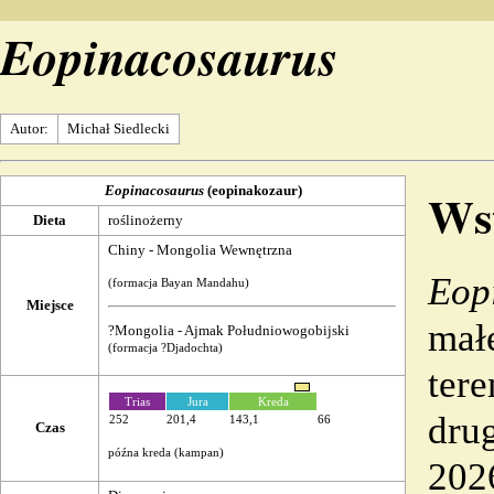
Eopinacosaurus
Autor:
Michał Siedlecki
Ws
Eopinacosaurus
(eopinakozaur)
Dieta
roślinożerny
Chiny
- Mongolia Wewnętrzna
Eop
(
formacja
Bayan Mandahu
)
Miejsce
mał
?
Mongolia
- Ajmak Południowogobijski
(
formacja
?
Djadochta
)
tere
Trias
Jura
Kreda
drug
252
201,4
143,1
66
Czas
późna kreda
(
kampan
)
202