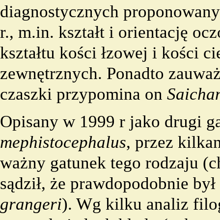
diagnostycznych proponowanyc
r., m.in. kształt i orientację o
kształtu kości łzowej i kości 
zewnętrznych. Ponadto zauważ
czaszki przypomina on
Saicha
Opisany w 1999 r jako drugi g
mephistocephalus
, przez kilka
ważny gatunek tego rodzaju (
sądził, że prawdopodobnie był
grangeri
). Wg kilku analiz fil