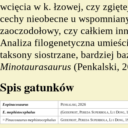
wcięcia w k. łzowej, czy zgięte
cechy nieobecne u wspomniany
zaoczodołowy, czy całkiem in
Analiza filogenetyczna umieści
taksony siostrzane, bardziej b
Minotaurasaurus
(Penkalski, 2
Spis gatunków
Eopinacosaurus
Penkalski
,
2026
E. mephistocephalus
(
Godefroit
,
Pereda Superbiola
,
Li
i
Dong
,
=
Pinacosaurus
mephistocephalus
Godefroit
,
Pereda Superbiola
,
Li
i
Dong
,
1