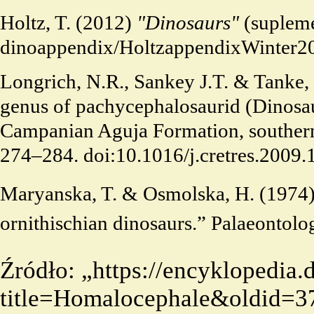
Holtz, T. (2012)
"Dinosaurs"
(supleme
Longrich, N.R., Sankey J.T. & Tanke, 
genus of pachycephalosaurid (Dinosau
Campanian Aguja Formation, southern
274–284.
doi:10.1016/j.cretres.2009.
Maryanska, T. & Osmolska, H. (1974)
ornithischian dinosaurs.” Palaeontolo
Źródło: „
https://encyklopedia
title=Homalocephale&oldid=3