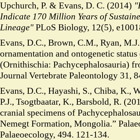
Upchurch, P. & Evans, D. C. (2014)
"
Indicate 170 Million Years of Sustain
Lineage"
PLoS Biology, 12(5), e100
Evans, D.C., Brown, C.M., Ryan, M.J.
ornamentation and ontogenetic status
(Ornithischia: Pachycephalosauria) 
Journal Vertebrate Paleontology 31, 
Evans, D.C., Hayashi, S., Chiba, K., W
P.J., Tsogtbaatar, K., Barsbold, R. (
cranial specimens of Pachycephalosau
Nemegt Formation, Mongolia.” Palaeo
Palaeoecology, 494. 121-134.