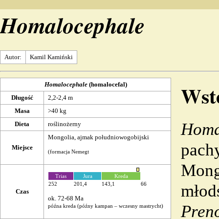
Homalocephale
Autor:
Kamil Kamiński
Wst
Homalocephale
(homalocefal)
Długość
2,2-2,4 m
Masa
>40 kg
Homa
Dieta
roślinożerny
Mongolia
, ajmak południowogobijski
pachy
Miejsce
(
formacja
Nemegt
Mongo
Trias
Jura
Kreda
252
201,4
143,1
66
młod
Czas
ok. 72-68
Ma
Pren
późna kreda
(późny
kampan
– wczesny
mastrycht
)