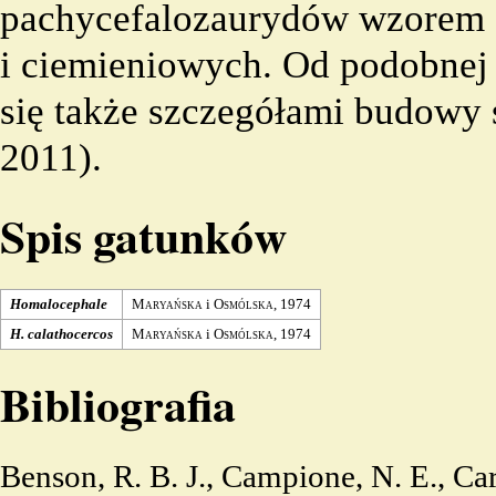
pachycefalozaurydów wzorem o
i ciemieniowych. Od podobnej 
się także szczegółami budowy s
2011).
Spis gatunków
Homalocephale
Maryańska
i
Osmólska
,
1974
H. calathocercos
Maryańska
i
Osmólska
,
1974
Bibliografia
Benson, R. B. J., Campione, N. E., Car