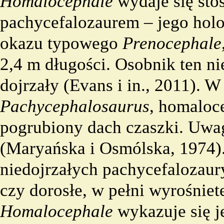
Homalocephale
wydaje się st
pachycefalozaurem – jego holo
okazu typowego
Prenocephale
2,4 m długości. Osobnik ten ni
dojrzały (Evans i in., 2011). 
Pachycephalosaurus
, homaloce
pogrubiony dach czaszki. Uwa
(Maryańska i Osmólska, 1974).
niedojrzałych pachycefalozau
czy dorosłe, w pełni wyrośniet
Homalocephale
wykazuje się j