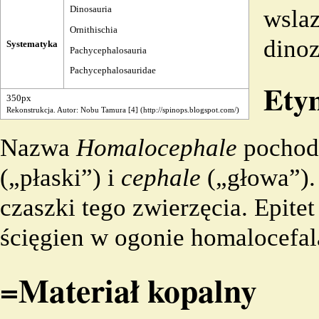
Dinosauria
wslaz
Ornithischia
dinoz
Systematyka
Pachycephalosauria
Pachycephalosauridae
Ety
350px
Rekonstrukcja. Autor: Nobu Tamura
[4]
Nazwa
Homalocephale
pochodz
(„płaski”) i
cephale
(„głowa”).
czaszki tego zwierzęcia. Epite
ścięgien w ogonie homalocefal
=Materiał kopalny