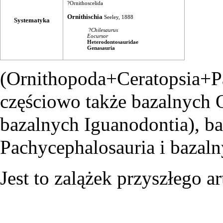
?
Ornithoscelida
Ornithischia
Seeley
,
1888
Systematyka
?
Chilesaurus
Eocursor
Heterodontosauridae
Genasauria
(
Ornithopoda
+
Ceratopsia
+
P
częściowo także bazalnych 
bazalnych
Iguanodontia
), b
Pachycephalosauria i bazaln
Jest to zalążek przyszłego ar