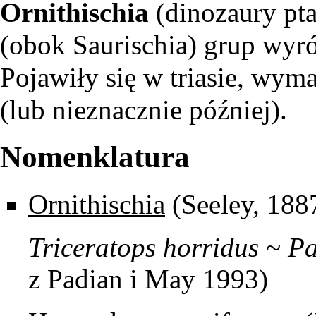
Ornithischia
(dinozaury pta
(obok
Saurischia
) grup wyr
Pojawiły się w triasie, wym
(lub nieznacznie później).
Nomenklatura
Ornithischia
(Seeley, 188
Triceratops
horridus
~
Pa
z Padian i May 1993)