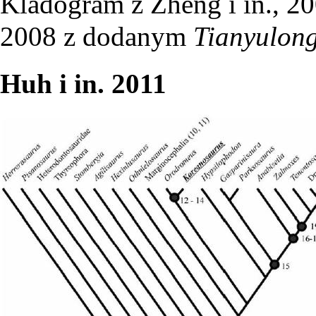
Kladogram z Zheng i in., 200
2008 z dodanym
Tianyulon
Huh i in. 2011