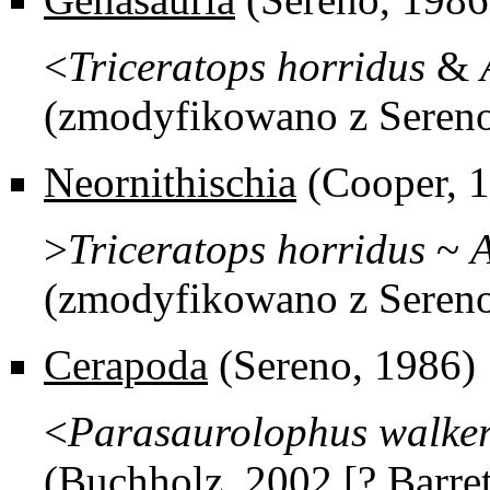
<
Triceratops
horridus
&
(zmodyfikowano z Sereno
Neornithischia
(Cooper, 
>
Triceratops
horridus
~
A
(zmodyfikowano z Sereno
Cerapoda
(Sereno, 1986)
<
Parasaurolophus
walker
(Buchholz, 2002 [? Barret