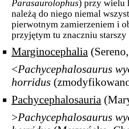
Parasaurolophus
) przy wielu
należą do niego niemal wszystk
pierwotnym zamierzeniem i 
przyjętym tu znaczniu
starszy
Marginocephalia
(Sereno,
<
Pachycephalosaurus
wyo
horridus
(zmodyfikowano 
Pachycephalosauria
(Mary
>
Pachycephalosaurus
wyo