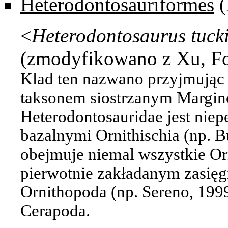
Heterodontosauriformes
(
<
Heterodontosaurus
tuck
(zmodyfikowano z Xu, For
Klad ten nazwano przyjmując 
taksonem siostrzanym
Margino
Heterodontosauridae jest niep
bazalnymi Ornithischia (np. But
obejmuje niemal wszystkie Or
pierwotnie zakładanym zasięgi
Ornithopoda (np. Sereno, 199
Cerapoda.