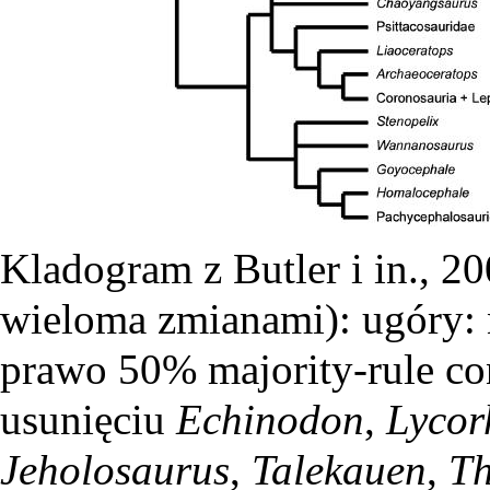
Kladogram z Butler i in., 2
wieloma zmianami): ugóry: n
prawo 50% majority-rule co
usunięciu
Echinodon
,
Lycor
Jeholosaurus
,
Talekauen
,
Th