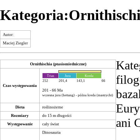
Kategoria:Ornithisch
Autor:
Maciej Ziegler
Kate
Ornithischia (ptasiomiedniczne)
filo
Trias
Jura
Kreda
252
201,4
143,1
66
Czas występowania
baza
201 - 66
Ma
wczesna jura
(
hettang
) -
późna kreda
(
mastrycht
)
Eury
Dieta
roślinożerne
Rozmiary
do 15 m długości
ani 
Występowanie
cały świat
Dinosauria