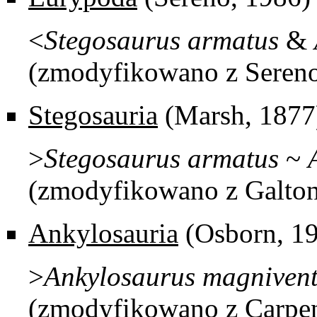
<
Stegosaurus
armatus
&
(zmodyfikowano z Sereno
Stegosauria
(Marsh, 1877
>
Stegosaurus
armatus
~
(zmodyfikowano z Galton
Ankylosauria
(Osborn, 1
>
Ankylosaurus
magnivent
(zmodyfikowano z Carpen