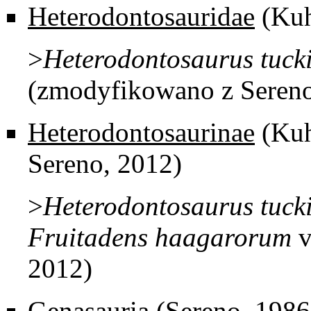
Heterodontosauridae
(Kuh
>
Heterodontosaurus
tuck
(zmodyfikowano z Sereno
Heterodontosaurinae
(Kuh
Sereno, 2012)
>
Heterodontosaurus
tuck
Fruitadens
haagarorum
2012)
Genasauria
(Sereno, 1986