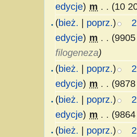
edycje
)
‎
m
. .
(10 20
(
bież.
|
poprz.
)
2
edycje
)
‎
m
. .
(9905
filogeneza
)
(
bież.
|
poprz.
)
2
edycje
)
‎
m
. .
(9878
(
bież.
|
poprz.
)
2
edycje
)
‎
m
. .
(9864 
(
bież.
|
poprz.
)
2