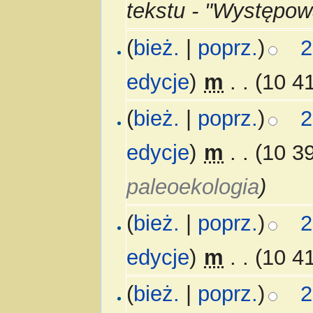
tekstu - "Występow
(
bież.
|
poprz.
)
2
edycje
)
‎
m
. .
(10 4
(
bież.
|
poprz.
)
2
edycje
)
‎
m
. .
(10 3
paleoekologia
)
(
bież.
|
poprz.
)
2
edycje
)
‎
m
. .
(10 4
(
bież.
|
poprz.
)
2