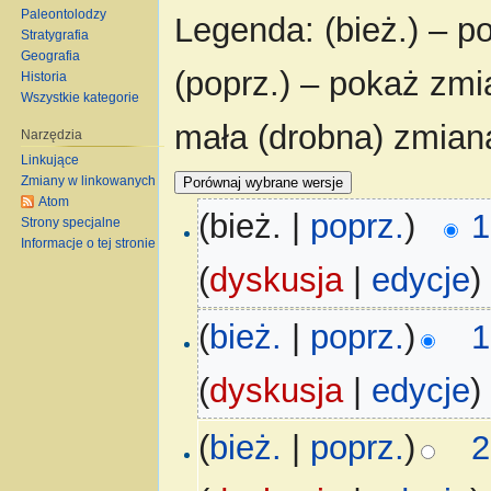
Paleontolodzy
Legenda: (bież.) – po
Stratygrafia
Geografia
(poprz.) – pokaż zmi
Historia
Wszystkie kategorie
mała (drobna) zmian
Narzędzia
Linkujące
Zmiany w linkowanych
Atom
(bież. |
poprz.
)
1
Strony specjalne
Informacje o tej stronie
(
dyskusja
|
edycje
)
(
bież.
|
poprz.
)
1
(
dyskusja
|
edycje
)
(
bież.
|
poprz.
)
2