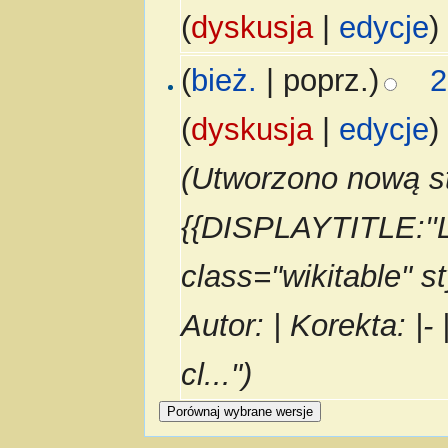
(
dyskusja
|
edycje
)
(
bież.
| poprz.)
2
(
dyskusja
|
edycje
)
(Utworzono nową st
{{DISPLAYTITLE:''L
class="wikitable" s
Autor: | Korekta: |- 
cl...")