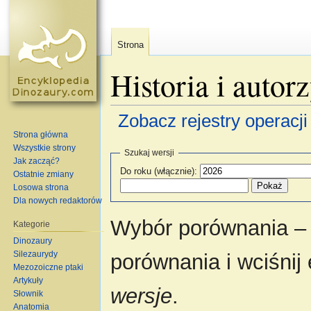
Strona
Historia i autor
Zobacz rejestry operacji 
Strona główna
Skocz do:
nawigacja
,
szukaj
Wszystkie strony
Szukaj wersji
Jak zacząć?
Do roku (włącznie):
Ostatnie zmiany
Losowa strona
Dla nowych redaktorów
Wybór porównania – 
Kategorie
Dinozaury
Silezaurydy
porównania i wciśnij
Mezozoiczne ptaki
Artykuły
wersje
.
Słownik
Anatomia