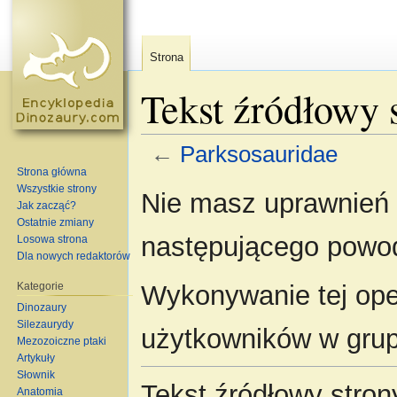
Strona
Tekst źródłowy 
←
Parksosauridae
Strona główna
Skocz do:
nawigacja
,
szukaj
Wszystkie strony
Nie masz uprawnień d
Jak zacząć?
Ostatnie zmiany
następującego powo
Losowa strona
Dla nowych redaktorów
Kategorie
Wykonywanie tej oper
Dinozaury
Silezaurydy
użytkowników w gru
Mezozoiczne ptaki
Artykuły
Słownik
Tekst źródłowy stro
Anatomia