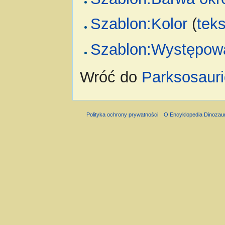
Szablon:Kolor
(
tek
Szablon:Występow
Wróć do
Parksosaur
Polityka ochrony prywatności
O Encyklopedia Dinozau