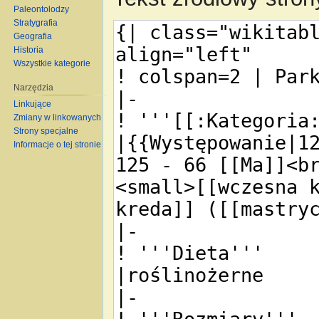
Paleontolodzy
Stratygrafia
Geografia
Historia
Wszystkie kategorie
Narzędzia
Linkujące
Zmiany w linkowanych
Strony specjalne
Informacje o tej stronie