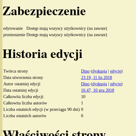
Zabezpieczenie
edytowanie
Dostęp mają wszyscy użytkownicy (na zawsze)
przenoszenie
Dostęp mają wszyscy użytkownicy (na zawsze)
Historia edycji
Twórca strony
Dino
(
dyskusja
|
edycje
)
Data utworzenia strony
23:19, 11 lis 2018
Autor ostatniej edycji
Dino
(
dyskusja
|
edycje
)
Data ostatniej edycji
16:47, 10 gru 2018
Całkowita liczba edycji
10
Całkowita liczba autorów
1
Liczba ostatnich edycji (w przeciągu 90 dni)
0
Liczba ostatnich autorów
0
Właściwości strony