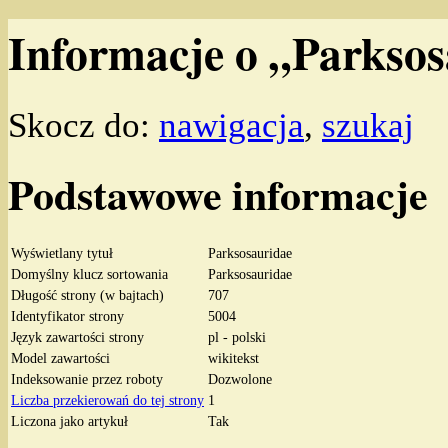
Informacje o „Parkso
Skocz do:
nawigacja
,
szukaj
Podstawowe informacje
Wyświetlany tytuł
Parksosauridae
Domyślny klucz sortowania
Parksosauridae
Długość strony (w bajtach)
707
Identyfikator strony
5004
Język zawartości strony
pl - polski
Model zawartości
wikitekst
Indeksowanie przez roboty
Dozwolone
Liczba przekierowań do tej strony
1
Liczona jako artykuł
Tak