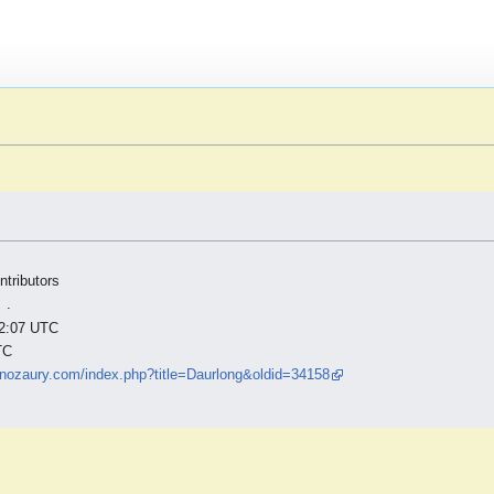
tributors
,
.
 12:07 UTC
TC
dinozaury.com/index.php?title=Daurlong&oldid=34158