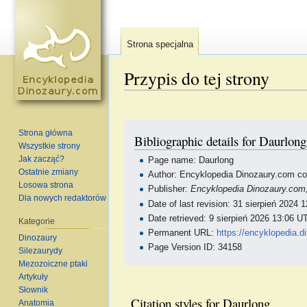
Strona specjalna
Przypis do tej strony
Skocz do:
nawigacja
,
szukaj
Strona główna
Bibliographic details for Daurlong
Wszystkie strony
Jak zacząć?
Page name: Daurlong
Ostatnie zmiany
Author: Encyklopedia Dinozaury.com con
Losowa strona
Publisher:
Encyklopedia Dinozaury.com
Dla nowych redaktorów
Date of last revision: 31 sierpień 2024
Date retrieved: 9 sierpień 2026 13:06 U
Kategorie
Permanent URL:
https://encyklopedia.
Dinozaury
Page Version ID: 34158
Silezaurydy
Mezozoiczne ptaki
Artykuły
Słownik
Citation styles for Daurlong
Anatomia