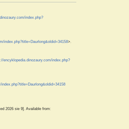
.dinozaury.com/index.php?
om/index.php?title=Daurlong&oldid=34158
>.
s://encyklopedia.dinozaury.com/index.php?
m/index.php?title=Daurlong&oldid=34158
ed 2026 sie 9]. Available from: