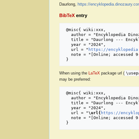
Daurlong,
https://encyklopedia.dinozaury.c
BibTeX
entry
 @misc{ wiki:xxx,

   author = "Encyklopedia Dinozaury.com",

   title = "Daurlong --- Encyklopedia Dinozaury.com{,} ",

   year = "2024",

   url = "
https://encyklopedia
   note = "[Online; accessed 9-sierpień-2026]"

\usep
When using the
LaTeX
package url (
may be preferred:
 @misc{ wiki:xxx,

   author = "Encyklopedia Dinozaury.com",

   title = "Daurlong --- Encyklopedia Dinozaury.com{,} ",

   year = "2024",

   url = "
\url{
https://encyklo
   note = "[Online; accessed 9-sierpień-2026]"
