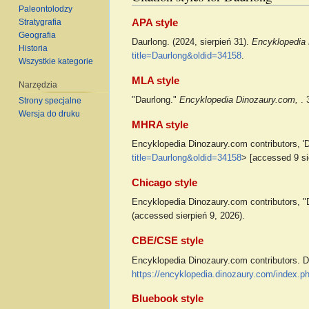
Paleontolodzy
APA style
Stratygrafia
Geografia
Daurlong. (2024, sierpień 31).
Encyklopedia
Historia
title=Daurlong&oldid=34158
.
Wszystkie kategorie
MLA style
Narzędzia
"Daurlong."
Encyklopedia Dinozaury.com,
. 
Strony specjalne
Wersja do druku
MHRA style
Encyklopedia Dinozaury.com contributors, '
title=Daurlong&oldid=34158
> [accessed 9 si
Chicago style
Encyklopedia Dinozaury.com contributors, "
(accessed sierpień 9, 2026).
CBE/CSE style
Encyklopedia Dinozaury.com contributors. Da
https://encyklopedia.dinozaury.com/index.p
Bluebook style