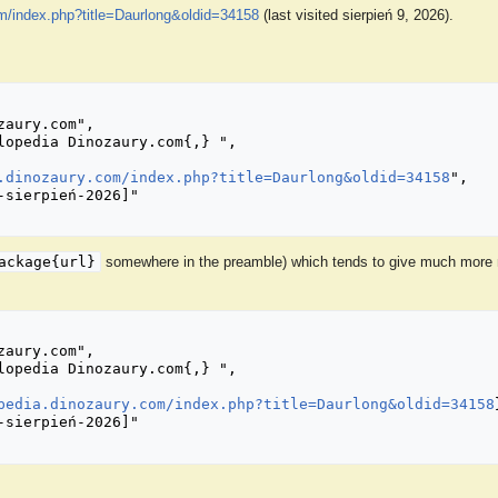
om/index.php?title=Daurlong&oldid=34158
(last visited sierpień 9, 2026).
.dinozaury.com/index.php?title=Daurlong&oldid=34158
",

ackage{url}
somewhere in the preamble) which tends to give much more n
pedia.dinozaury.com/index.php?title=Daurlong&oldid=34158