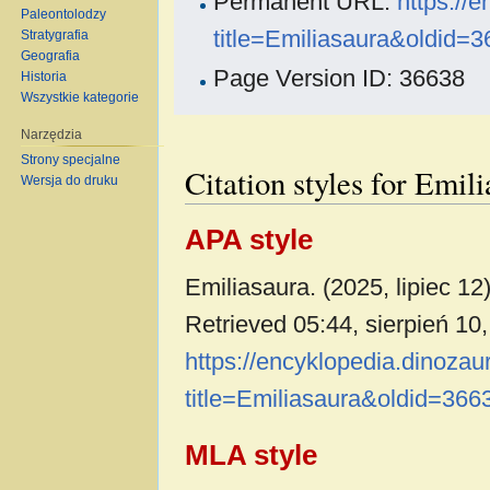
Permanent URL:
https://
Paleontolodzy
title=Emiliasaura&oldid=
Stratygrafia
Geografia
Page Version ID: 36638
Historia
Wszystkie kategorie
Narzędzia
Strony specjalne
Citation styles for Emil
Wersja do druku
APA style
Emiliasaura. (2025, lipiec 12
Retrieved 05:44, sierpień 10
https://encyklopedia.dinoza
title=Emiliasaura&oldid=366
MLA style