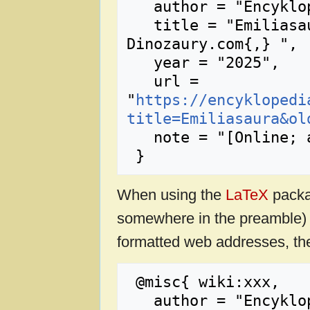
   author = "Encyklopedia Dinozaury.com",

   title = "Emiliasaura --- Encyklopedia 
Dinozaury.com{,} ",

   year = "2025",

   url = 
"
https://encyklopedi
title=Emiliasaura&ol
   note = "[Online; accessed 10-sierpień-2026]"

When using the
LaTeX
packa
somewhere in the preamble) 
formatted web addresses, the
 @misc{ wiki:xxx,

   author = "Encyklopedia Dinozaury.com",
