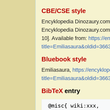
CBE/CSE style
Encyklopedia Dinozaury.com c
Encyklopedia Dinozaury.com, 
10]. Available from:
https://
title=Emiliasaura&oldid=366
Bluebook style
Emiliasaura,
https://encyklo
title=Emiliasaura&oldid=366
BibTeX
entry
 @misc{ wiki:xxx,
