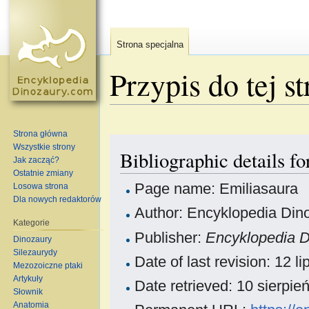
Strona specjalna
Przypis do tej s
Skocz do:
nawigacja
,
szukaj
Strona główna
Wszystkie strony
Bibliographic details f
Jak zacząć?
Ostatnie zmiany
Page name: Emiliasaura
Losowa strona
Dla nowych redaktorów
Author: Encyklopedia Dino
Kategorie
Publisher:
Encyklopedia 
Dinozaury
Silezaurydy
Date of last revision: 12 
Mezozoiczne ptaki
Artykuły
Date retrieved: 10 sierpi
Słownik
Anatomia