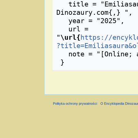
   title = "Emiliasaura --- Encyklopedia 
Dinozaury.com{,} ",

   year = "2025",

   url = 
"
\url{
https://encykl
?title=Emiliasaura&o
   note = "[Online; accessed 10-sierpień-2026]"

Polityka ochrony prywatności
O Encyklopedia Dinozau