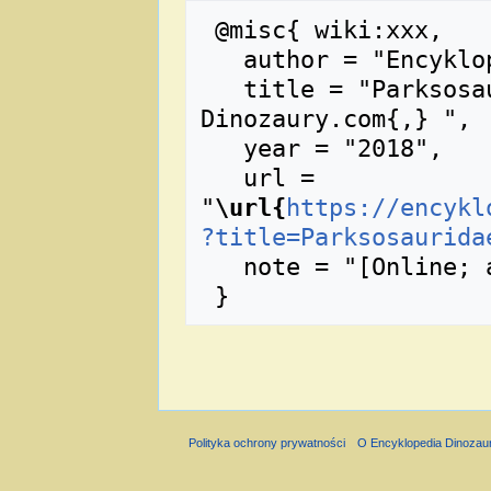
 @misc{ wiki:xxx,

   author = "Encyklopedia Dinozaury.com",

   title = "Parksosauridae --- Encyklopedia 
Dinozaury.com{,} ",

   year = "2018",

   url = 
"
\url{
https://encykl
?title=Parksosaurida
   note = "[Online; accessed 9-sierpień-2026]"

Polityka ochrony prywatności
O Encyklopedia Dinozau