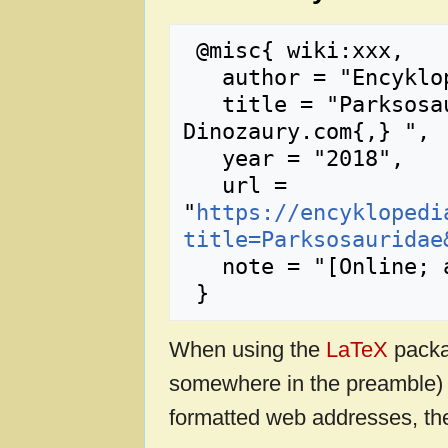
 @misc{ wiki:xxx,

   author = "Encyklopedia Dinozaury.com",

   title = "Parksosauridae --- Encyklopedia 
Dinozaury.com{,} ",

   year = "2018",

   url = 
"
https://encyklopedi
title=Parksosauridae
   note = "[Online; accessed 9-sierpień-2026]"

When using the
LaTeX
packa
somewhere in the preamble) 
formatted web addresses, the