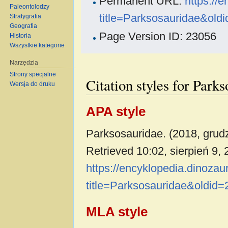
Permanent URL:
https://
Paleontolodzy
title=Parksosauridae&old
Stratygrafia
Geografia
Page Version ID: 23056
Historia
Wszystkie kategorie
Narzędzia
Strony specjalne
Citation styles for Park
Wersja do druku
APA style
Parksosauridae. (2018, grud
Retrieved 10:02, sierpień 9,
https://encyklopedia.dinoza
title=Parksosauridae&oldid
MLA style