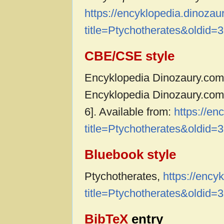
https://encyklopedia.dinoza
title=Ptychotherates&oldid=
CBE/CSE style
Encyklopedia Dinozaury.com c
Encyklopedia Dinozaury.com,
6]. Available from:
https://e
title=Ptychotherates&oldid=
Bluebook style
Ptychotherates,
https://ency
title=Ptychotherates&oldid=
BibTeX
entry