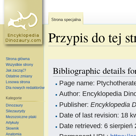
Strona specjalna
Przypis do tej s
Skocz do:
nawigacja
,
szukaj
Strona główna
Wszystkie strony
Bibliographic details fo
Jak zacząć?
Ostatnie zmiany
Page name: Ptychotherat
Losowa strona
Dla nowych redaktorów
Author: Encyklopedia Dino
Kategorie
Publisher:
Encyklopedia 
Dinozaury
Silezaurydy
Date of last revision: 18
Mezozoiczne ptaki
Artykuły
Date retrieved: 6 sierpie
Słownik
Anatomia