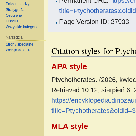
Permanent URL:
https://
Paleontolodzy
title=Ptychotherates&old
Stratygrafia
Geografia
Page Version ID: 37933
Historia
Wszystkie kategorie
Narzędzia
Strony specjalne
Citation styles for Ptych
Wersja do druku
APA style
Ptychotherates. (2026, kwiec
Retrieved 10:12, sierpień 6,
https://encyklopedia.dinoza
title=Ptychotherates&oldid=
MLA style