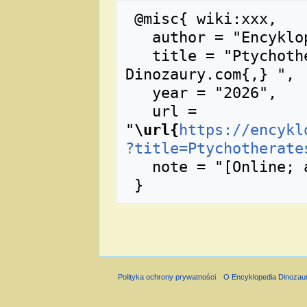
 @misc{ wiki:xxx,

   author = "Encyklopedia Dinozaury.com",

   title = "Ptychotherates --- Encyklopedia 
Dinozaury.com{,} ",

   year = "2026",

   url = 
"
\url{
https://encykl
?title=Ptychotherate
   note = "[Online; accessed 6-sierpień-2026]"

Polityka ochrony prywatności
O Encyklopedia Dinozau