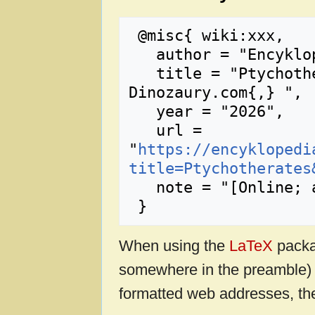
 @misc{ wiki:xxx,

   author = "Encyklopedia Dinozaury.com",

   title = "Ptychotherates --- Encyklopedia 
Dinozaury.com{,} ",

   year = "2026",

   url = 
"
https://encyklopedi
title=Ptychotherates
   note = "[Online; accessed 6-sierpień-2026]"

When using the
LaTeX
packa
somewhere in the preamble) 
formatted web addresses, the