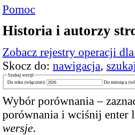
Pomoc
Historia i autorzy st
Zobacz rejestry operacji dla
Skocz do:
nawigacja
,
szuka
Szukaj wersji
Do roku (włącznie):
Do miesiąca (wł
Wybór porównania – zaznac
porównania i wciśnij enter 
wersje
.