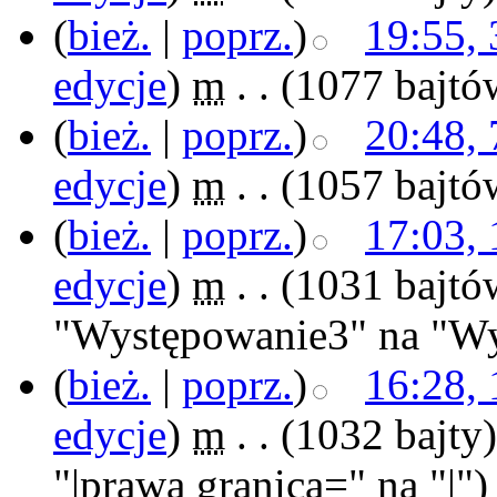
(
bież.
|
poprz.
)
19:55,
edycje
)
‎
m
. .
(1077 bajtó
(
bież.
|
poprz.
)
20:48, 
edycje
)
‎
m
. .
(1057 bajtó
(
bież.
|
poprz.
)
17:03, 
edycje
)
‎
m
. .
(1031 bajtó
"Występowanie3" na "Wy
(
bież.
|
poprz.
)
16:28, 
edycje
)
‎
m
. .
(1032 bajty)
"|prawa granica=" na "|")