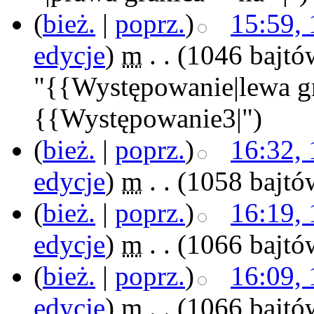
(
bież.
|
poprz.
)
15:59, 
edycje
)
‎
m
. .
(1046 bajtó
"{{Występowanie|lewa gr
{{Występowanie3|")
(
bież.
|
poprz.
)
16:32, 
edycje
)
‎
m
. .
(1058 bajtó
(
bież.
|
poprz.
)
16:19, 
edycje
)
‎
m
. .
(1066 bajtó
(
bież.
|
poprz.
)
16:09, 
edycje
)
‎
m
. .
(1066 bajtó