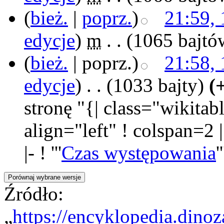
(
bież.
|
poprz.
)
21:59, 
edycje
)
‎
m
. .
(1065 bajtó
(
bież.
| poprz.)
21:58, 
edycje
)
‎
. .
(1033 bajty)
(
stronę "{| class="wikitabl
align="left" ! colspan=2 
|- ! '''
Czas występowania
'
Źródło:
„
https://encyklopedia.dino