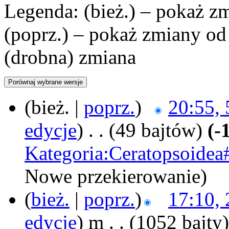
Legenda: (bież.) – pokaż zm
(poprz.) – pokaż zmiany od
(drobna) zmiana
(bież. |
poprz.
)
20:55, 
edycje
)
‎
. .
(49 bajtów)
(-
Kategoria:Ceratopsoidea
Nowe przekierowanie
)
(
bież.
|
poprz.
)
17:10, 
edycje
)
‎
m
. .
(1052 bajty)