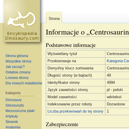
Strona
Informacje o „Centrosauri
Skocz do:
nawigacja
,
szukaj
Podstawowe informacje
Wyświetlany tytuł
Centrosaurin
Strona główna
Przekierowuje na
Kategoria:Ce
Wszystkie strony
Jak zacząć?
Domyślny klucz sortowania
Centrosaurin
Ostatnie zmiany
Długość strony (w bajtach)
49
Losowa strona
Identyfikator strony
4994
Dla nowych redaktorów
Język zawartości strony
pl - polski
Kategorie
Model zawartości
wikitekst
Dinozaury
Indeksowanie przez roboty
Dozwolone
Silezaurydy
Mezozoiczne ptaki
Liczba przekierowań do tej strony
1
Artykuły
Słownik
Zabezpieczenie
Anatomia