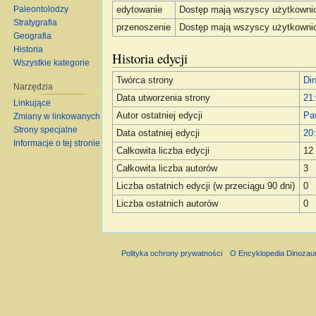
Paleontolodzy
edytowanie
Dostęp mają wszyscy użytkowni
Stratygrafia
przenoszenie
Dostęp mają wszyscy użytkowni
Geografia
Historia
Historia edycji
Wszystkie kategorie
Twórca strony
Di
Narzędzia
Data utworzenia strony
21:
Linkujące
Autor ostatniej edycji
Pa
Zmiany w linkowanych
Strony specjalne
Data ostatniej edycji
20
Informacje o tej stronie
Całkowita liczba edycji
12
Całkowita liczba autorów
3
Liczba ostatnich edycji (w przeciągu 90 dni)
0
Liczba ostatnich autorów
0
Polityka ochrony prywatności
O Encyklopedia Dinozau