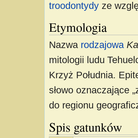
troodontydy
ze wzglę
Etymologia
Nazwa
rodzajowa
Ka
mitologii ludu Tehue
Krzyż Południa. Epi
słowo oznaczające „
do regionu geografi
Spis gatunków