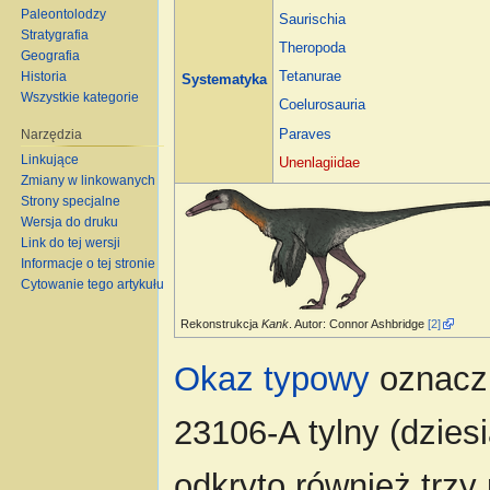
Paleontolodzy
Saurischia
Stratygrafia
Theropoda
Geografia
Historia
Tetanurae
Systematyka
Wszystkie kategorie
Coelurosauria
Narzędzia
Paraves
Linkujące
Unenlagiidae
Zmiany w linkowanych
Strony specjalne
Wersja do druku
Link do tej wersji
Informacje o tej stronie
Cytowanie tego artykułu
Rekonstrukcja
Kank
. Autor: Connor Ashbridge
[2]
Okaz typowy
oznacz
23106-A tylny (dzies
odkryto również trzy 