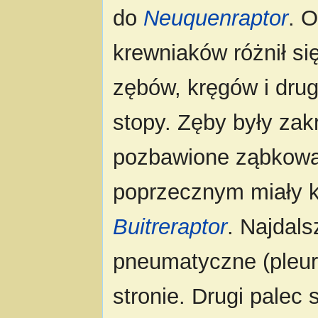
do
Neuquenraptor
. 
krewniaków różnił s
zębów, kręgów i drug
stopy. Zęby były zak
pozbawione ząbkowa
poprzecznym miały ks
Buitreraptor
. Najdals
pneumatyczne (pleuro
stronie. Drugi palec