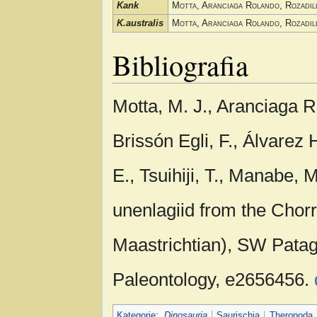
Kank
Motta, Aranciaga Rolando, Rozadill
K.australis
Motta, Aranciaga Rolando, Rozadill
Bibliografia
Motta, M. J., Aranciaga Ro
Brissón Egli, F., Álvarez
E., Tsuihiji, T., Manabe, 
unenlagiid from the Chorr
Maastrichtian), SW Patago
Paleontology, e2656456.
Kategorie
:
Dinosauria
Saurischia
Theropoda