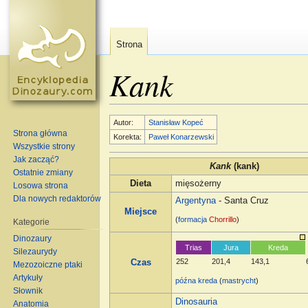
Strona
Kank
Skocz do:
nawigacja
,
szukaj
Autor:
Stanisław Kopeć
Strona główna
Korekta:
Paweł Konarzewski
Wszystkie strony
Jak zacząć?
Kank
(kank)
Ostatnie zmiany
Dieta
mięsożerny
Losowa strona
Dla nowych redaktorów
Argentyna
- Santa Cruz
Miejsce
(
formacja
Chorrillo
)
Kategorie
Dinozaury
Trias
Jura
Kreda
Silezaurydy
252
201,4
143,1
Czas
Mezozoiczne ptaki
Artykuły
późna kreda
(
mastrycht
)
Słownik
Dinosauria
Anatomia