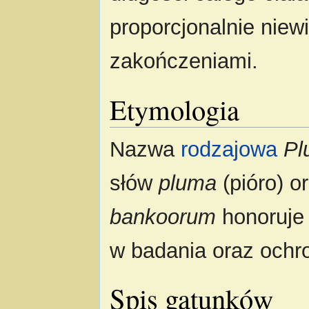
proporcjonalnie niew
zakończeniami.
Etymologia
Nazwa
rodzajowa
Pl
słów
pluma
(pióro) o
bankoorum
honoruje 
w badania oraz ochr
Spis gatunków