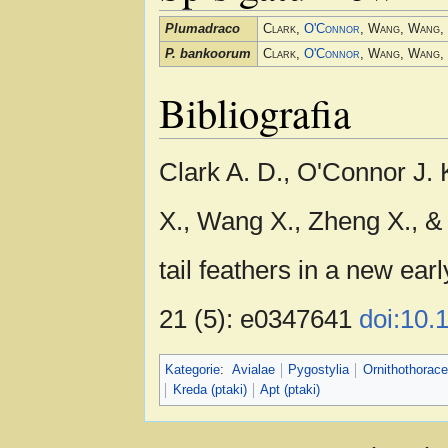
Plumadraco
Clark,
O'Connor
, Wang, Wang,
P. bankoorum
Clark,
O'Connor
, Wang, Wang,
Bibliografia
Clark A. D., O'Connor J.
X., Wang X., Zheng X., &
tail feathers in a new ea
21 (5): e0347641
doi:10.
Kategorie
:
Avialae
Pygostylia
Ornithothorac
Kreda (ptaki)
Apt (ptaki)