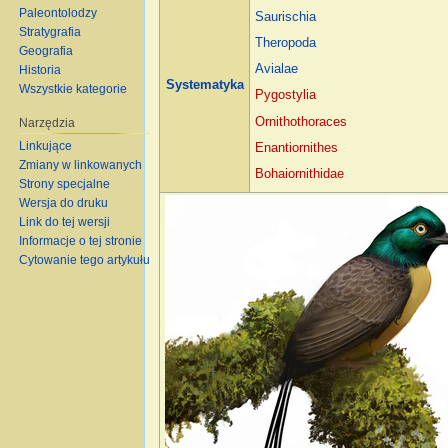
Paleontolodzy
Saurischia
Stratygrafia
Theropoda
Geografia
Avialae
Historia
Systematyka
Wszystkie kategorie
Pygostylia
Ornithothoraces
Narzędzia
Linkujące
Enantiornithes
Zmiany w linkowanych
Bohaiornithidae
Strony specjalne
Wersja do druku
Link do tej wersji
Informacje o tej stronie
Cytowanie tego artykułu