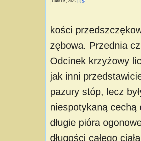
Clark i in., 2026.
[2]
kości przedszczękowe
zębowa. Przednia cz
Odcinek krzyżowy lic
jak inni przedstawici
pazury stóp, lecz by
niespotykaną cechą 
długie pióra ogonow
długości całego ciała