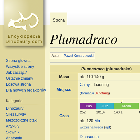
Strona
Plumadraco
Skocz do:
nawigacja
,
szukaj
Autor:
Paweł Konarzewski
Strona główna
Wszystkie strony
Plumadraco
(plumadrako)
Jak zacząć?
Masa
ok. 110-140 g
Ostatnie zmiany
Losowa strona
Chiny
- Liaoning
Miejsce
Dla nowych redaktorów
(
formacja
Jiufotang
)
Kategorie
Trias
Jura
Kreda
Dinozaury
252
201,4
143,1
Silezaurydy
Czas
Mezozoiczne ptaki
ok. 120
Ma
Artykuły
wczesna kreda
(
apt
)
Słownik
Dinosauria
Anatomia