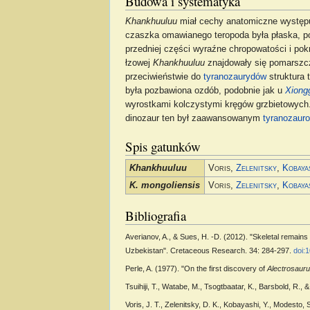
Budowa i systematyka
Khankhuuluu
miał cechy anatomiczne występ
czaszka omawianego teropoda była płaska, p
przedniej części wyraźne chropowatości i pok
łzowej
Khankhuuluu
znajdowały się pomarszcz
przeciwieństwie do
tyranozaurydów
struktura 
była pozbawiona ozdób, podobnie jak u
Xiong
wyrostkami kolczystymi kręgów grzbietowych.
dinozaur ten był zaawansowanym
tyranozaur
Spis gatunków
Khankhuuluu
Voris,
Zelenitsky
,
Kobaya
K. mongoliensis
Voris,
Zelenitsky
,
Kobaya
Bibliografia
Averianov, A., & Sues, H. -D. (2012). "Skeletal remai
Uzbekistan". Cretaceous Research. 34: 284-297.
doi:1
Perle, A. (1977). "On the first discovery of
Alectrosaur
Tsuihiji, T., Watabe, M., Tsogtbaatar, K., Barsbold, R.
Voris, J. T., Zelenitsky, D. K., Kobayashi, Y., Modesto,