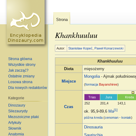
Strona
Khankhuuluu
Skocz do:
nawigacja
,
szukaj
Autor:
Stanisław Kopeć
,
Paweł Konarzewski
Strona główna
Khankhuuluu
Wszystkie strony
Dieta
mięsożerny
Jak zacząć?
Ostatnie zmiany
Mongolia
- Ajmak południowog
Miejsce
Losowa strona
(
formacja
Bayanshiree
)
Dla nowych redaktorów
Trias
Jura
Kreda
Kategorie
252
201,4
143,1
Dinozaury
Czas
[1]
Silezaurydy
ok. 95,9-89,6
Ma
Mezozoiczne ptaki
późna kreda
(
cenoman
-
koniak
)
Artykuły
Dinosauria
Słownik
Anatomia
Saurischia