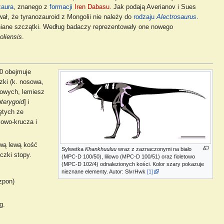
zaura
, znanego z
formacji
Iren Dabasu
. Jak podają Averianov i Sues
, że tyranozauroid z Mongolii nie należy do
rodzaju
Alectrosaurus
.
niane szczątki. Według badaczy reprezentowały one nowego
liensis
.
0 obejmuje
zki (k. nosowa,
towych, lemiesz
terygoid
] i
iętych ze
kowo-krucza i
wą lewą kość
Sylwetka
Khankhuuluu
wraz z zaznaczonymi na biało
czki stopy.
(MPC-D 100/50), liliowo (MPC-D 100/51) oraz fioletowo
(MPC-D 102/4) odnalezionych kości. Kolor szary pokazuje
nieznane elementy. Autor: SlvrHwk
[1]
zpon)
g.