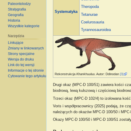
Paleontolodzy
Theropoda
Stratygrafia
Systematyka
Tetanurae
Geografia
Historia
Coelurosauria
Wszystkie kategorie
Tyrannosauroidea
Narzędzia
Linkujące
Zmiany w linkowanych
Strony specjalne
Wersja do druku
Link do tej wersji
Informacje o tej stronie
Rekonstrukcja
Khankhuuluu
. Autor: Ddinodan
[3]
Cytowanie tego artykułu
Drugi okaz (MPC-D 100/51) zawiera kości cz
biodrową, lewą kulszową i częściową biodrową
Trzeci okaz (MPC-D 102/4) to izolowana kość
Voris i współpracownicy (2025) podają, że 
należących do okazów MPC-D 100/50 i MPC-D 
Okazy MPC-D 100/50 i MPC-D 100/51 zostały