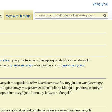
Zaloguj się
Szukaj
aj
Wyświetl historię
roidea
żyjący na terenach dzisiejszej pustyni Gobi w Mongolii.
esnych
tyranozauroidów
oraz późniejszych
tyranozaurydów
.
owanych mongolskich słów
khankhuu
oraz
luu
(oryginalna wersja
xahxγγ
pitet gatunkowy
mongoliensis
odnosi się do Mongolii, państwa w którym
a przetłumaczyć jako "smoczy książę z Mongolii".
odnaleziono dwa niekompletne szkielety wówczas nieznanych