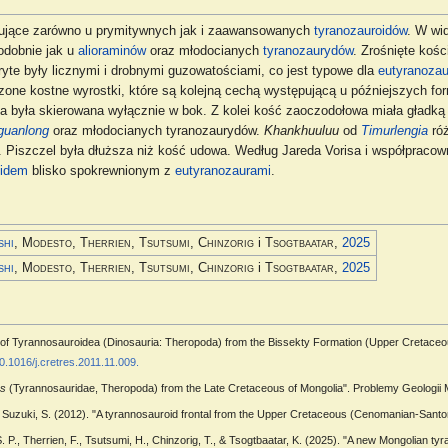
ujące zarówno u prymitywnych jak i zaawansowanych
tyranozauroidów
. W wi
odobnie jak u
alioraminów
oraz młodocianych
tyranozaurydów
. Zrośnięte koś
ryte były licznymi i drobnymi guzowatościami, co jest typowe dla
eutyranoza
one kostne wyrostki, które są kolejną cechą występującą u późniejszych fo
ta była skierowana wyłącznie w bok. Z kolei kość zaoczodołowa miała gładką 
guanlong
oraz młodocianych tyranozaurydów.
Khankhuuluu
od
Timurlengia
róż
 Piszczel była dłuższa niż kość udowa. Według Jareda Vorisa i współpracow
oidem
blisko spokrewnionym z
eutyranozaurami
.
shi
, Modesto, Therrien, Tsutsumi, Chinzorig
i
Tsogtbaatar
,
2025
shi
, Modesto, Therrien, Tsutsumi, Chinzorig
i
Tsogtbaatar
,
2025
ns of Tyrannosauroidea (Dinosauria: Theropoda) from the Bissekty Formation (Upper Cretaceo
0.1016/j.cretres.2011.11.009.
us
(Tyrannosauridae, Theropoda) from the Late Cretaceous of Mongolia". Problemy Geologii Mo
, & Suzuki, S. (2012). "A tyrannosauroid frontal from the Upper Cretaceous (Cenomanian-Santon
 S. P., Therrien, F., Tsutsumi, H., Chinzorig, T., & Tsogtbaatar, K. (2025). "A new Mongolian 