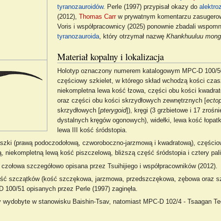
tyranozauroidów
. Perle (1997) przypisał okazy do
alektro
(2012),
Thomas Carr
w prywatnym komentarzu zasugerował
Voris i współpracownicy (2025) ponownie zbadali wspom
tyranozauroida
, który otrzymał nazwę
Khankhuuluu mongo
Materiał kopalny i lokalizacja
Holotyp oznaczony numerem katalogowym MPC-D 100/5
częściowy szkielet, w którego skład wchodzą kości czas
niekompletna lewa kość łzowa, części obu kości kwadra
oraz części obu kości skrzydłowych zewnętrznych [
ectop
skrzydłowych [
pterygoid
]), kręgi (3 grzbietowe i 17 zrośn
dystalnych kręgów ogonowych), widełki, lewa kość łopat
lewa III kość śródstopia.
aszki (prawą podoczodołową, czworoboczno-jarzmową i kwadratową), częścio
, niekompletną lewą kość piszczelową, bliższą część śródstopia i cztery pali
 czołowa szczegółowo opisana przez Tsuihijiego i współpracowników (2012).
część szczątków (kość szczękowa, jarzmowa, przedszczękowa, zębowa oraz s
100/51 opisanych przez Perle (1997) zaginęła.
 wydobyte w stanowisku Baishin-Tsav, natomiast MPC-D 102/4 - Tsaagan Te