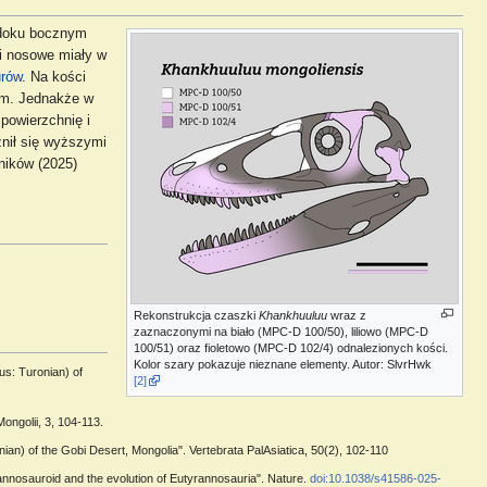
doku bocznym
ci nosowe miały w
urów
. Na kości
rm. Jednakże w
powierzchnię i
nił się wyższymi
ników (2025)
Rekonstrukcja czaszki
Khankhuuluu
wraz z
zaznaczonymi na biało (MPC-D 100/50), liliowo (MPC-D
100/51) oraz fioletowo (MPC-D 102/4) odnalezionych kości.
Kolor szary pokazuje nieznane elementy. Autor: SlvrHwk
us: Turonian) of
[2]
ngolii, 3, 104-113.
ian) of the Gobi Desert, Mongolia". Vertebrata PalAsiatica, 50(2), 102-110
tyrannosauroid and the evolution of Eutyrannosauria". Nature.
doi:10.1038/s41586-025-