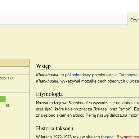
Czyt
Wstęp
Khankhuuluu
to
późnokredowy
przedstawiciel
Tyrannosau
obijski
Khankhuuluu
wykazywał mozaikę cech obecnych u wcz
Etymologia
Nazwa rodzajowa
Khankhuuluu
wywodzi się od zlatyniz
66
oraz
jiyy
), które kolejno znaczą "książę" oraz "smok". E
znaleziono skamieniałości. Pełną nazwę dinozaura możn
Historia taksonu
W latach 1972-1973 roku w skałach
formacji
Bayanshiree