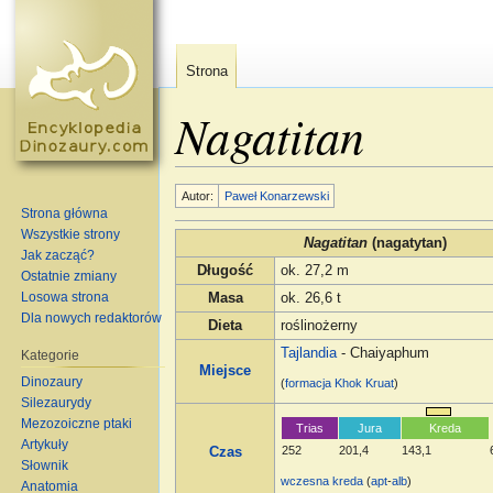
Strona
Nagatitan
Skocz do:
nawigacja
,
szukaj
Autor:
Paweł Konarzewski
Strona główna
Wszystkie strony
Nagatitan
(nagatytan)
Jak zacząć?
Długość
ok. 27,2 m
Ostatnie zmiany
Losowa strona
Masa
ok. 26,6 t
Dla nowych redaktorów
Dieta
roślinożerny
Tajlandia
- Chaiyaphum
Kategorie
Miejsce
Dinozaury
(
formacja
Khok Kruat
)
Silezaurydy
Mezozoiczne ptaki
Trias
Jura
Kreda
Artykuły
252
201,4
143,1
Czas
Słownik
wczesna kreda
(
apt
-
alb
)
Anatomia