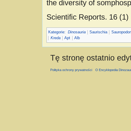
the diversity of somphosp
Scientific Reports. 16 (1
Kategorie
:
Dinosauria
Saurischia
Sauropodo
Kreda
Apt
Alb
Tę stronę ostatnio ed
Polityka ochrony prywatności
O Encyklopedia Dinozau