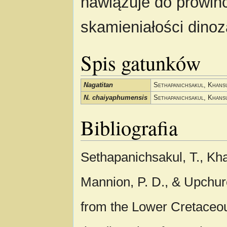
nawiązuje do prowin
skamieniałości dinoz
Spis gatunków
Nagatitan
Sethapanichsakul, Khans
N. chaiyaphumensis
Sethapanichsakul, Khans
Bibliografia
Sethapanichsakul, T., Kha
Mannion, P. D., & Upchurc
from the Lower Cretaceou