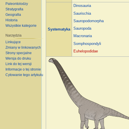
Paleontolodzy
Dinosauria
Stratygrafia
Saurischia
Geografia
Historia
Sauropodomorpha
Wszystkie kategorie
Sauropoda
Systematyka
Narzędzia
Macronaria
Linkujące
Somphospondyli
Zmiany w linkowanych
Euhelopodidae
Strony specjalne
Wersja do druku
Link do tej wersji
Informacje o tej stronie
Cytowanie tego artykułu