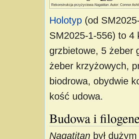
Rekonstrukcja przyżyciowa
Nagatitan
. Autor: Connor Ash
Holotyp
(od SM2025-
SM2025-1-556) to 4 
grzbietowe, 5 żeber 
żeber krzyżowych, p
biodrowa, obydwie k
kość udowa.
Budowa i filogen
Nagatitan
był dużym