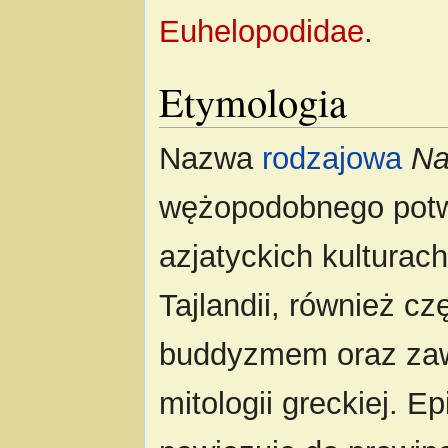
Euhelopodidae
.
Etymologia
Nazwa
rodzajowa
Na
wężopodobnego potw
azjatyckich kulturac
Tajlandii, również c
buddyzmem oraz zaw
mitologii greckiej. E