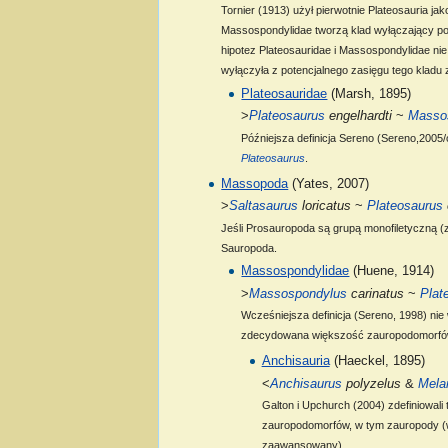
Tornier (1913) użył pierwotnie Plateosauria j
Massospondylidae tworzą klad wyłączający p
hipotez Plateosauridae i Massospondylidae ni
wyłączyła z potencjalnego zasięgu tego kladu
Plateosauridae
(Marsh, 1895)
>
Plateosaurus
engelhardti
~
Masso
Późniejsza definicja Sereno (Sereno,2005/
Plateosaurus
.
Massopoda
(Yates, 2007)
>
Saltasaurus
loricatus
~
Plateosaurus
Jeśli Prosauropoda są grupą monofiletyczną 
Sauropoda.
Massospondylidae
(Huene, 1914)
>
Massospondylus
carinatus
~
Plat
Wcześniejsza definicja (Sereno, 1998) ni
zdecydowana większość zauropodomorfów
Anchisauria
(Haeckel, 1895)
<
Anchisaurus
polyzelus
&
Mela
Galton i Upchurch (2004) zdefiniowal
zauropodomorfów, w tym zauropody (
zaawansowany).