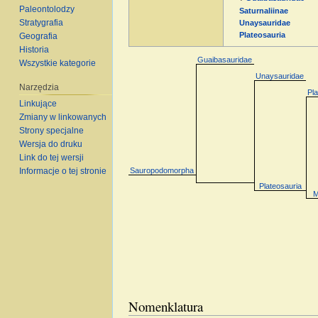
Paleontolodzy
Saturnaliinae
Stratygrafia
Unaysauridae
Plateosauria
Geografia
Historia
Guaibasauridae
Wszystkie kategorie
Unaysauridae
Narzędzia
Pl
Linkujące
Zmiany w linkowanych
Strony specjalne
Wersja do druku
Link do tej wersji
Sauropodomorpha
Informacje o tej stronie
Plateosauria
M
Nomenklatura