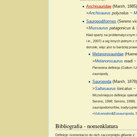
Anchisauridae
(Marsh, 1885)
>
Anchisaurus
polyzelus
~
M
Sauropodiformes
(Sereno
vi
<
Mussaurus
patagonicus
&
Klad oparty na problematycznym 
i in., 2007) a wg innych jednym z
dorosłe, więc jest to bardziej pra
Melanorosauridae
(Huene
>
Melanorosaurus
readi
Pierwotna definicja (Galton 
zauropody.
Sauropoda
(Marsh, 1878)
>
Saltasaurus
loricatus
~
Wcześniejsze definicje opier
Sereno, 1998; Sereno, 1998). 
zauropodomorfów, tradycyjnie
<
Vulcanodon
&
Eusauropoda
, 
Bibliografia - nomenklatura
Definicje i komentarze do nich zaczerpnięto głównie z: