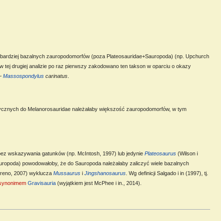
najbardziej bazalnych zauropodomorfów (poza Plateosauridae+Sauropoda) (np. Upchurch
w tej drugiej analizie po raz pierwszy zakodowano ten takson w oparciu o okazy
~
Massospondylus
carinatus
.
enetycznych do Melanorosauridae należałaby większość zauropodomorfów, w tym
y bez wskazywania gatunków (np. McIntosh, 1997) lub jedynie
Plateosaurus
(Wilson i
osauropoda) powodowałoby, że do Sauropoda należałaby zaliczyć wiele bazalnych
reno, 2007) wyklucza
Mussaurus
i
Jingshanosaurus
. Wg definicji Salgado i in (1997), tj.
synonimem
Gravisauria
(wyjątkiem jest McPhee i in., 2014).