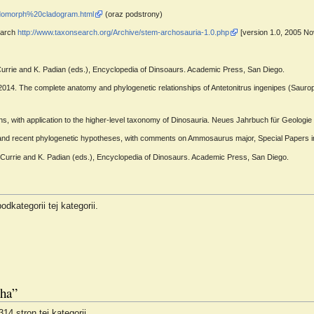
odomorph%20cladogram.html
(oraz podstrony)
earch
http://www.taxonsearch.org/Archive/stem-archosauria-1.0.php
[version 1.0, 2005 N
 Currie and K. Padian (eds.), Encyclopedia of Dinsoaurs. Academic Press, San Diego.
 2014. The complete anatomy and phylogenetic relationships of Antetonitrus ingenipes (Sauropo
tions, with application to the higher-level taxonomy of Dinosauria. Neues Jahrbuch für Geolo
and recent phylogenetic hypotheses, with comments on Ammosaurus major, Special Papers i
 Currie and K. Padian (eds.), Encyclopedia of Dinosaurs. Academic Press, San Diego.
dkategorii tej kategorii.
pha”
4 stron tej kategorii.