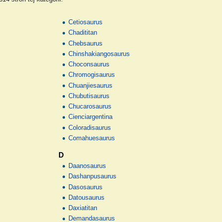
Cetiosaurus
Chadititan
Chebsaurus
Chinshakiangosaurus
Choconsaurus
Chromogisaurus
Chuanjiesaurus
Chubutisaurus
Chucarosaurus
Cienciargentina
Coloradisaurus
Comahuesaurus
D
Daanosaurus
Dashanpusaurus
Dasosaurus
Datousaurus
Daxiatitan
Demandasaurus