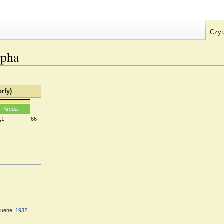
Czyt
rpha
rfy)
Kreda
,1
66
uene,
1932