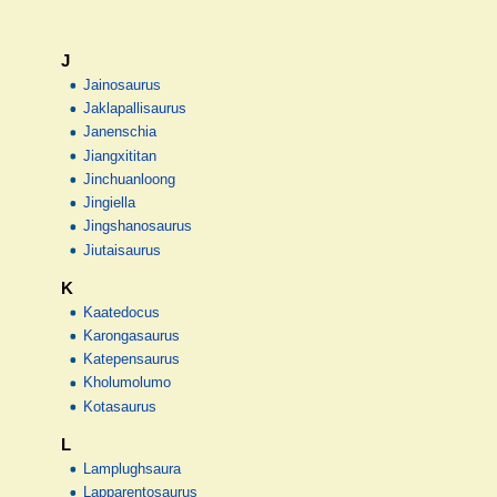
J
Jainosaurus
Jaklapallisaurus
Janenschia
Jiangxititan
Jinchuanloong
Jingiella
Jingshanosaurus
Jiutaisaurus
K
Kaatedocus
Karongasaurus
Katepensaurus
Kholumolumo
Kotasaurus
L
Lamplughsaura
Lapparentosaurus