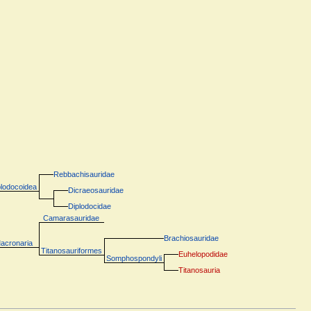
Rebbachisauridae
plodocoidea
Dicraeosauridae
Diplodocidae
Camarasauridae
Brachiosauridae
acronaria
Titanosauriformes
Euhelopodidae
Somphospondyli
Titanosauria