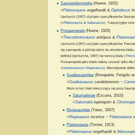
Sauropodomorpha
(Huene, 1932)
>
Plateosaurus
engelhardti
&
Diplodocus
lo
Upchurch (1997) użył jako specyfikatorów Sauropo
(<
Plateosaurus
&
Saltasaurus
). Tutaj przyjęto sz
Prosauropoda
(Huene, 1920)
>
Thecodontosaurus
antiquus
&
Plateosau
Upchurch (1997) użył jako specyfikatorów Thecod
się zauropody a później także do określenia klad
definicji Upchurcha, 1997) nie tworzą kladu (
Theco
Prosauropoda jako kladu należy używać tylko dla 
Yunnanosaurus
i
Riojasaurus
). Alternatywnie defi
Guaibasauridae
(Bonaparte, Ferigolo an
>
Guaibasaurus
candelariensis
~
Carno
Może to być klad mieszczący się poza Sauropo
Saturnaliinae
(Ezcurra, 2010)
<
Saturnalia
tupiniquim
&
Chromogis
Riojasauridae
(Yates, 2007)
>
Riojasaurus
incertus
~
Plateosaurus
e
Plateosauria
(Tornier, 1913)
>
Plateosaurus
engelhardti
&
Massospo