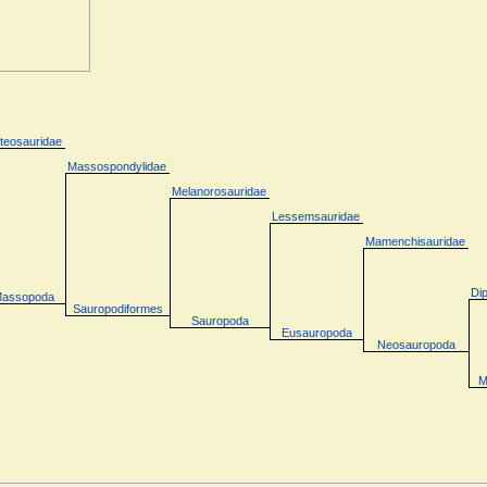
ateosauridae
Massospondylidae
Melanorosauridae
Lessemsauridae
Mamenchisauridae
Di
assopoda
Sauropodiformes
Sauropoda
Eusauropoda
Neosauropoda
M