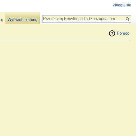
Zaloguj się
Szukaj
aj
Wyświetl historię
Pomoc