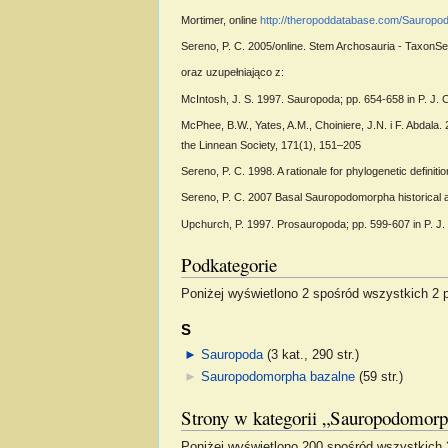
Mortimer, online
http://theropoddatabase.com/Saurop
Sereno, P. C. 2005/online. Stem Archosauria - TaxonS
oraz uzupełniająco z:
McIntosh, J. S. 1997. Sauropoda; pp. 654-658 in P. J.
McPhee, B.W., Yates, A.M., Choiniere, J.N. i F. Abdala.
the Linnean Society, 171(1), 151–205
Sereno, P. C. 1998. A rationale for phylogenetic defini
Sereno, P. C. 2007 Basal Sauropodomorpha historical 
Upchurch, P. 1997. Prosauropoda; pp. 599-607 in P. J.
Podkategorie
Poniżej wyświetlono 2 spośród wszystkich 2 po
S
►
Sauropoda
‎
(3 kat., 290 str.)
►
Sauropodomorpha bazalne
‎
(59 str.)
Strony w kategorii „Sauropodomor
Poniżej wyświetlono 200 spośród wszystkich 31