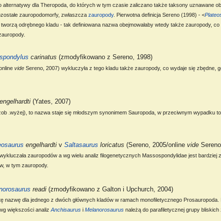
ako alternatywy dla Theropoda, do których w tym czasie zaliczano także taksony uznawane o
ozostałe zauropodomorfy, zwłaszcza
zauropody
. Pierwotna definicja Sereno (1998) - <
Plateo
e tworzą odrębnego kladu - tak definiowana nazwa obejmowałaby wtedy także zauropody, co w
 zauropody.
spondylus
carinatus
(zmodyfikowano z Sereno, 1998)
online
vide
Sereno, 2007) wykluczyła z tego kladu także zauropody, co wydaje się zbędne,
engelhardti
(Yates, 2007)
(zob .wyżej), to nazwa staje się młodszym synonimem Sauropoda, w przeciwnym wypadku to
eosaurus
engelhardti
v
Saltasaurus
loricatus
(Sereno, 2005/online
vide
Sereno
e wykluczała zauropodów a wg wielu analiz filogenetycznych Massospondylidae jest bardzi
, w tym zauropody.
norosaurus
readi
(zmodyfikowano z Galton i Upchurch, 2004)
i tę nazwę dla jednego z dwóch głównych kladów w ramach monofiletycznego Prosauropoda.
wg większości analiz
Anchisaurus
i
Melanorosaurus
należą do parafiletycznej grupy bliski