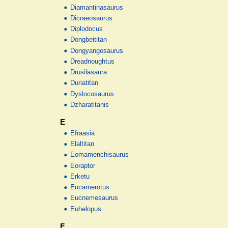
Diamantinasaurus
Dicraeosaurus
Diplodocus
Dongbeititan
Dongyangosaurus
Dreadnoughtus
Drusilasaura
Duriatitan
Dyslocosaurus
Dzharatitanis
E
Efraasia
Elaltitan
Eomamenchisaurus
Eoraptor
Erketu
Eucamerotus
Eucnemesaurus
Euhelopus
F