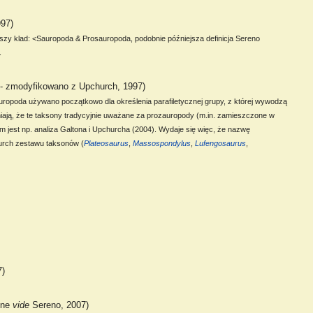
997)
szy klad: <Sauropoda & Prosauropoda, podobnie późniejsza definicja Sereno
.
e - zmodyfikowano z Upchurch, 1997)
ropoda używano początkowo dla określenia parafiletycznej grupy, z której wywodzą
niają, że te taksony tradycyjnie uważane za prozauropody (m.in. zamieszczone w
 jest np. analiza Galtona i Upchurcha (2004). Wydaje się więc, że nazwę
hurch zestawu taksonów (
Plateosaurus
,
Massospondylus
,
Lufengosaurus
,
7)
ine
vide
Sereno, 2007)