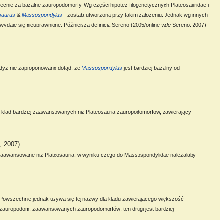
becnie za bazalne zauropodomorfy. Wg części hipotez filogenetycznych Plateosauridae i
saurus
&
Massospondylus
- została utworzona przy takim założeniu. Jednak wg innych
ydaje się nieuprawnione. Późniejsza definicja Sereno (2005/online
vide
Sereno, 2007)
 gdyż nie zaproponowano dotąd, że
Massospondylus
jest bardziej bazalny od
 klad bardziej zaawansowanych niż Plateosauria zauropodomorfów, zawierający
, 2007)
ej zaawansowane niż Plateosauria, w wyniku czego do Massospondylidae należałaby
 Powszechnie jednak używa się tej nazwy dla kladu zawierającego większość
ch zauropodom, zaawansowanych zauropodomorfów; ten drugi jest bardziej