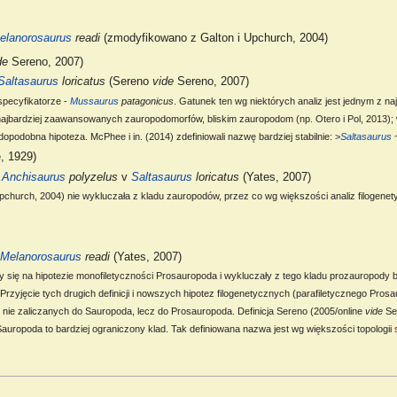
elanorosaurus
readi
(zmodyfikowano z Galton i Upchurch, 2004)
de
Sereno, 2007)
Saltasaurus
loricatus
(Sereno
vide
Sereno, 2007)
specyfikatorze -
Mussaurus
patagonicus
. Gatunek ten wg niektórych analiz jest jednym z 
 najbardziej zaawansowanych zauropodomorfów, bliskim zauropodom (np. Otero i Pol, 2013); 
wdopodobna hipoteza. McPhee i in. (2014) zdefiniowali nazwę bardziej stabilnie: >
Saltasaurus
, 1929)
~
Anchisaurus
polyzelus
v
Saltasaurus
loricatus
(Yates, 2007)
i Upchurch, 2004) nie wykluczała z kladu zauropodów, przez co wg większości analiz filog
Melanorosaurus
readi
(Yates, 2007)
ały się na hipotezie monofiletyczności Prosauropoda i wykluczały z tego kladu prozauropod
Przyjęcie tych drugich definicji i nowszych hipotez filogenetycznych (parafiletycznego Pr
 nie zaliczanych do Sauropoda, lecz do Prosauropoda. Definicja Sereno (2005/online
vide
Se
Sauropoda to bardziej ograniczony klad. Tak definiowana nazwa jest wg większości topologii