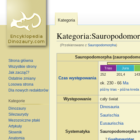
Kategoria
Kategoria:Sauropodomo
(Przekierowano z
Sauropodomorpha
)
Skocz do:
nawigacja
,
szukaj
Sauropodomorpha (zauropodomo
Strona główna
Wszystkie strony
Trias
Jura
Jak zacząć?
252
201,4
143
Czas występowania
Ostatnie zmiany
ok. 230 - 66
Ma
Losowa strona
późny trias
-
późna kreda
Dla nowych redaktorów
Występowanie
cały świat
Kategorie
Dinosauria
Dinozaury
Silezaurydy
Saurischia
Mezozoiczne ptaki
Eusaurischia
Artykuły
Sauropodomorpha
Systematyka
H
Słownik
Anatomia
?
Guaibasauridae