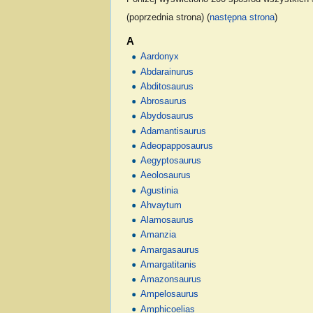
(poprzednia strona) (
następna strona
)
A
Aardonyx
Abdarainurus
Abditosaurus
Abrosaurus
Abydosaurus
Adamantisaurus
Adeopapposaurus
Aegyptosaurus
Aeolosaurus
Agustinia
Ahvaytum
Alamosaurus
Amanzia
Amargasaurus
Amargatitanis
Amazonsaurus
Ampelosaurus
Amphicoelias