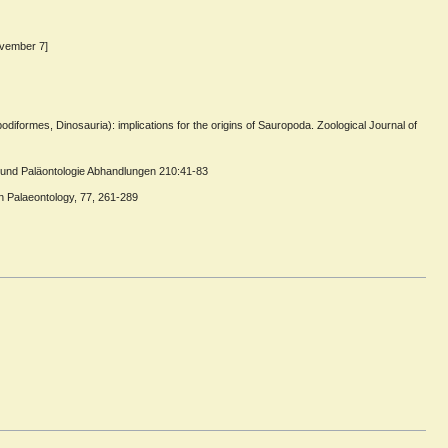
ovember 7]
diformes, Dinosauria): implications for the origins of Sauropoda. Zoological Journal of
gie und Paläontologie Abhandlungen 210:41-83
n Palaeontology, 77, 261-289