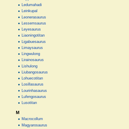
Ledumahadi
Leinkupal
Leonerasaurus
Lessemsaurus
Leyesaurus
Liaoningotitan
Ligabuesaurus
Limaysaurus
Lingwulong
Lirainosaurus
Lishulong
Liubangosaurus
Lohuecotitan
Losillasaurus
Lourinhasaurus
Lufengosaurus
Lusotitan
M
Macrocollum
Magyarosaurus