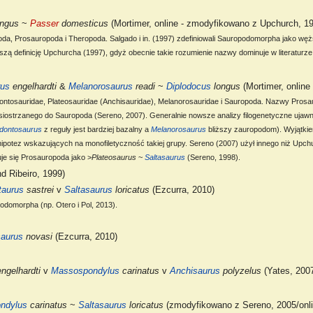
ngus
~
Passer
domesticus
(Mortimer, online - zmodyfikowano z Upchurch, 1
da, Prosauropoda i Theropoda. Salgado i in. (1997) zdefiniowali Sauropodomorpha jako węż
erszą definicję Upchurcha (1997), gdyż obecnie takie rozumienie nazwy dominuje w literaturze
rus
engelhardti
&
Melanorosaurus
readi
~
Diplodocus
longus
(Mortimer, onlin
ontosauridae, Plateosauridae (Anchisauridae), Melanorosauridae i Sauropoda. Nazwy Prosau
u siostrzanego do Sauropoda (Sereno, 2007). Generalnie nowsze analizy filogenetyczne ujaw
dontosaurus
z reguły jest bardziej bazalny a
Melanorosaurus
bliższy zauropodom). Wyjątkiem
hipotez wskazujących na monofiletyczność takiej grupy. Sereno (2007) użył innego niż Upc
nuje się Prosauropoda jako >
Plateosaurus
~
Saltasaurus
(Sereno, 1998).
d Ribeiro, 1999)
taurus
sastrei
v
Saltasaurus
loricatus
(Ezcurra, 2010)
domorpha (np. Otero i Pol, 2013).
aurus
novasi
(Ezcurra, 2010)
ngelhardti
v
Massospondylus
carinatus
v
Anchisaurus
polyzelus
(Yates, 200
ndylus
carinatus
~
Saltasaurus
loricatus
(zmodyfikowano z Sereno, 2005/onl