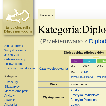
Kategoria
Kategoria:Dipl
(Przekierowano z
Diplo
Strona główna
Skocz do:
nawigacja
,
szukaj
Wszystkie strony
Diplodocidae (diplodokidy)
Jak zacząć?
Ostatnie zmiany
Trias
Jura
Kr
Losowa strona
252
201,4
143,1
Dla nowych redaktorów
Czas występowania
157 - 133
Ma
Kategorie
późna jura
(
kimeryd
) -
wczesn
Dinozaury
Dieta
roślinożerne
Silezaurydy
Afryka
Mezozoiczne ptaki
Ameryka Południowa
Artykuły
Występowanie
Ameryka Północna
Słownik
Anatomia
Europa