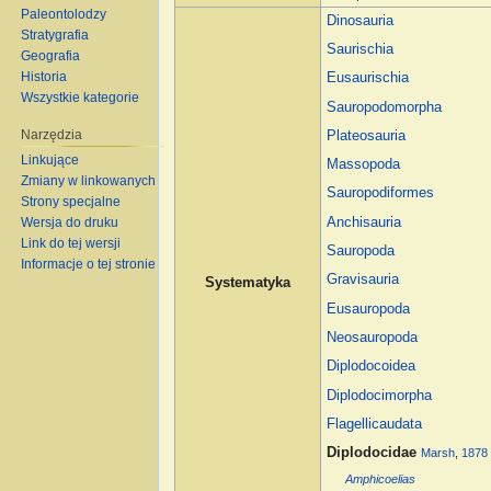
Paleontolodzy
Dinosauria
Stratygrafia
Saurischia
Geografia
Historia
Eusaurischia
Wszystkie kategorie
Sauropodomorpha
Narzędzia
Plateosauria
Linkujące
Massopoda
Zmiany w linkowanych
Sauropodiformes
Strony specjalne
Anchisauria
Wersja do druku
Link do tej wersji
Sauropoda
Informacje o tej stronie
Gravisauria
Systematyka
Eusauropoda
Neosauropoda
Diplodocoidea
Diplodocimorpha
Flagellicaudata
Diplodocidae
Marsh
,
1878
Amphicoelias