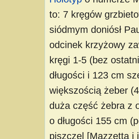
to: 7 kręgów grzbiet
siódmym doniósł Pau
odcinek krzyżowy za
kręgi 1-5 (bez ostat
długości i 123 cm sz
większością żeber (4
duża część żebra z 
o długości 155 cm (
piszczel [Mazzetta i 