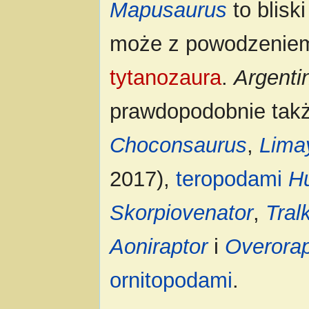
Mapusaurus
to blisk
może z powodzeniem
tytanozaura
.
Argenti
prawdopodobnie takż
Choconsaurus
,
Lima
2017),
teropodami
H
Skorpiovenator
,
Tral
Aoniraptor
i
Overorap
ornitopodami
.