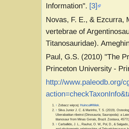
Information".
[3]
Novas, F. E., & Ezcurra, M
vertebrae of Argentinosa
Titanosauridae). Ameghin
Paul, G.S. (2010) "The P
Princeton University - Pri
http://www.paleodb.org/cg
action=checkTaxonInfo&
↑
Zobacz więcej:
Huincul#Wiek
.
↑
Silva Junior J. C. & Marinho, T. S. (2019). Osteol
Uberabatitan ribeiroi (Dinosauria; Sauropoda): a La
titanosaur from Minas Gerais, Brazil. Zootaxa, 4577(
↑
Carballido, J. L., Rauhut, O. W., Pol, D., & Salgado
and phylogenetic relationships of Tehuelchesaurus be