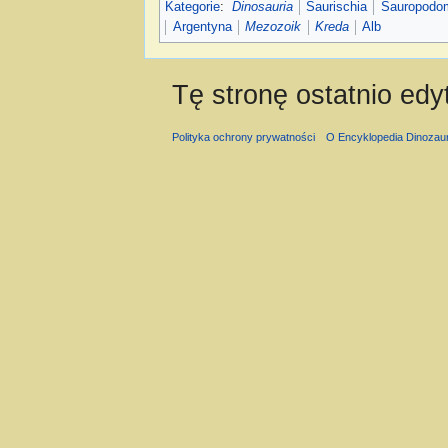
Kategorie
:
Dinosauria
Saurischia
Sauropodo
Argentyna
Mezozoik
Kreda
Alb
Tę stronę ostatnio edy
Polityka ochrony prywatności
O Encyklopedia Dinozau