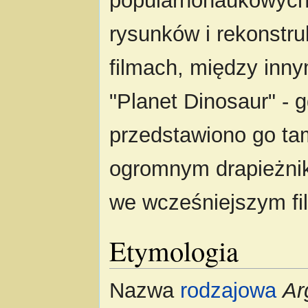
popularnonaukowych,
rysunków i rekonstruk
filmach, między in
"Planet Dinosaur" - g
przedstawiono go ta
ogromnym drapieżnik
we wcześniejszym fi
Etymologia
Nazwa
rodzajowa
Ar