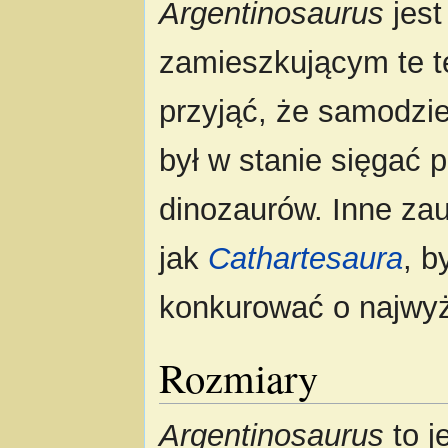
Argentinosaurus
jest
zamieszkującym te 
przyjąć, że samodzie
był w stanie sięgać 
dinozaurów. Inne za
jak
Cathartesaura
, b
konkurować o najwyż
Rozmiary
Argentinosaurus
to j