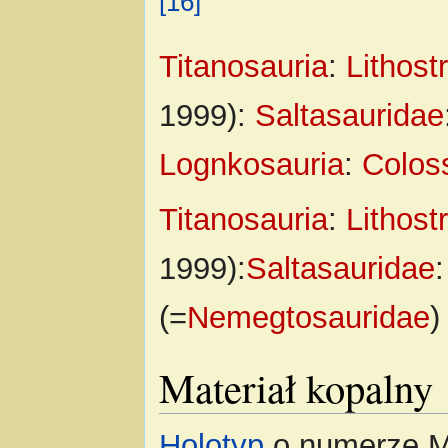
[16]
Titanosauria
:
Lithostr
1999):
Saltasauridae
Lognkosauria
:
Colos
Titanosauria
:
Lithostr
1999):
Saltasauridae
(=
Nemegtosauridae
Materiał kopalny
Holotyp
o numerze 