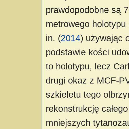
prawdopodobne są 7
metrowego holotypu 
in. (
2014
) używając
podstawie kości udow
to holotypu, lecz Carb
drugi okaz z MCF-P
szkieletu tego olbrz
rekonstrukcję całego
mniejszych tytanozau