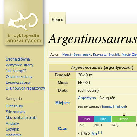
Strona
Argentinosauru
Skocz do:
nawigacja
,
szukaj
Autor:
Marcin Szermański
,
Krzysztof Stuchlik
,
Maciej Zie
Strona główna
Wszystkie strony
Argentinosaurus
(argentynozaur)
Jak zacząć?
Długość
30-40 m
Ostatnie zmiany
Losowa strona
Masa
55-90 t
Dla nowych redaktorów
Dieta
roślinożerny
Argentyna
- Neuquén
Kategorie
Miejsce
Dinozaury
(górne warstwy
formacji
Huincul
)
Silezaurydy
Mezozoiczne ptaki
Trias
Jura
Kreda
Artykuły
252
201,4
143,1
Czas
Słownik
[1]
<106,2
Ma
Anatomia