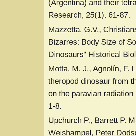
(Argentina) and their te
Research, 25(1), 61-87.
Mazzetta, G.V., Christian
Bizarres: Body Size of 
Dinosaurs" Historical Bio
Motta, M. J., Agnolín, F. 
theropod dinosaur from t
on the paravian radiatio
1-8.
Upchurch P., Barrett P. M
Weishampel, Peter Dodso