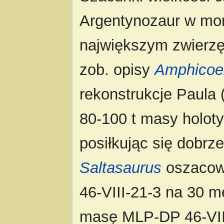
Argentynozaur w mom
największym zwierz
zob. opisy
Amphicoe
rekonstrukcje Paula 
80-100 t masy holot
posiłkując się dobr
Saltasaurus
oszacowa
46-VIII-21-3 na 30 m
masę MLP-DP 46-VIII-