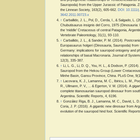
Sauropoda) from the Upper Jurassic of Patagonia. Zo
the Linnean Society, 163(2), 605-662.
DOI: 10.1111/j
3642.2011.00723.x
↑
Carballido, J. L., Pol, D., Cerda, I., & Salgado, L. 
Chubutisaurus insignis del Corro, 1975 (Dinosauria
the ‘middle’ Cretaceous of central Patagonia, Argenti
Vertebrate Paleontology, 31(1), 93-110.
↑
Carballido, J. L., & Sander, P. M. (2014). Postcrania
Europasaurus holgeri (Dinosauria, Sauropoda) from 
Germany: implications for sauropod ontogeny and ph
relationships of basal Macronaria. Journal of System
12(3), 335-387.
↑
Li, L. G., Li, D. Q., You, H. L., & Dodson, P. (2014
Sauropod from the Hekou Group (Lower Cretaceous)
Minhe Basin, Gansu Province, China. PLoS One, 9(1
↑
Lacovara, K. J., Lamanna, M. C., Ibiricu, L. M., Poo
R., Ullmann, P. V., ... & Egerton, V. M. (2014). A gigan
complete titanosaurian sauropod dinosaur from sout
Argentina. Scientific Reports, 4, 6196.
↑
González Riga, B. J., Lamanna, M. C., David, L. D.
Coria, J. P. (2016). A gigantic new dinosaur from Arg
evolution of the sauropod hind foot. Scientific Report