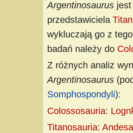
Argentinosaurus
jest
przedstawiciela
Tita
wykluczają go z teg
badań należy do
Col
Z różnych analiz wyn
Argentinosaurus
(po
Somphospondyli
):
Colossosauria
:
Logn
Titanosauria
:
Andesa