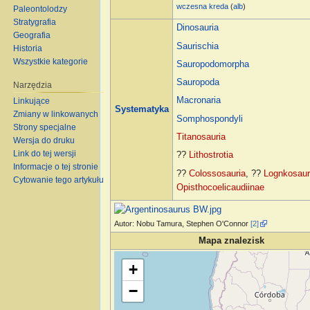
wczesna kreda
(
alb
)
Paleontolodzy
Stratygrafia
Dinosauria
Geografia
Saurischia
Historia
Wszystkie kategorie
Sauropodomorpha
Sauropoda
Narzędzia
Macronaria
Linkujące
Systematyka
Zmiany w linkowanych
Somphospondyli
Strony specjalne
Titanosauria
Wersja do druku
Link do tej wersji
??
Lithostrotia
Informacje o tej stronie
??
Colossosauria
, ??
Lognkosaur
Cytowanie tego artykułu
Opisthocoelicaudiinae
Autor: Nobu Tamura, Stephen O'Connor
[2]
Mapa znalezisk
Wczytywanie mapy…
+
−