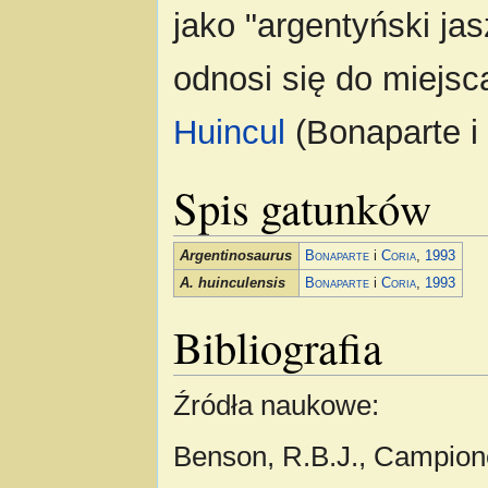
jako "argentyński ja
odnosi się do miejsc
Huincul
(Bonaparte i 
Spis gatunków
Argentinosaurus
Bonaparte
i
Coria
,
1993
A. huinculensis
Bonaparte
i
Coria
,
1993
Bibliografia
Źródła naukowe:
Benson, R.B.J., Campione