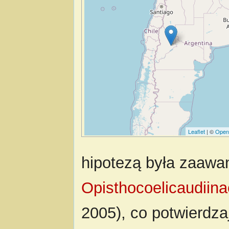
Leaflet
| ©
Open
hipotezą była zaaw
Opisthocoelicaudiina
2005), co potwierdzaj