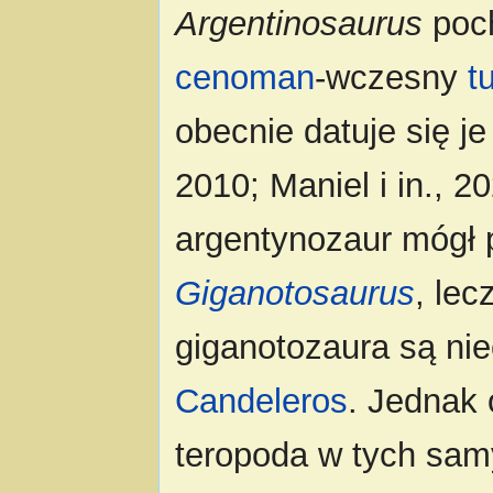
Argentinosaurus
poch
cenoman
-wczesny
t
obecnie datuje się j
2010; Maniel i in., 2
argentynozaur mógł
Giganotosaurus
, lec
giganotozaura są nie
Candeleros
. Jednak
teropoda w tych sam