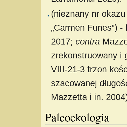
(nieznany nr okaz
„Carmen Funes”) - f
2017;
contra
Mazzet
zrekonstruowany i
VIII-21-3 trzon kośc
szacowanej długośc
Mazzetta i in. 2004)
Paleoekologia