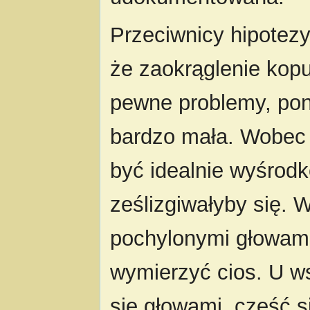
Przeciwnicy hipotezy
że zaokrąglenie kop
pewne problemy, pon
bardzo mała. Wobec 
być idealnie wyśrod
ześlizgiwałyby się. 
pochylonymi głowami 
wymierzyć cios. U w
się głowami, część s