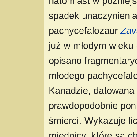
natomiast w później
spadek unaczynienia 
pachycefalozaur
Zav
już w młodym wieku (
opisano fragmentary
młodego pachycefal
Kanadzie, datowana 
prawdopodobnie pon
śmierci. Wykazuje l
miednicy, które są c