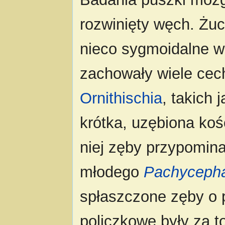
rozwinięty węch. Żuc
nieco sygmoidalne 
zachowały wiele cec
Ornithischia
, takich
krótka, uzębiona ko
niej zęby przypomin
młodego
Pachycepha
spłaszczone zęby o 
policzkowe były za t