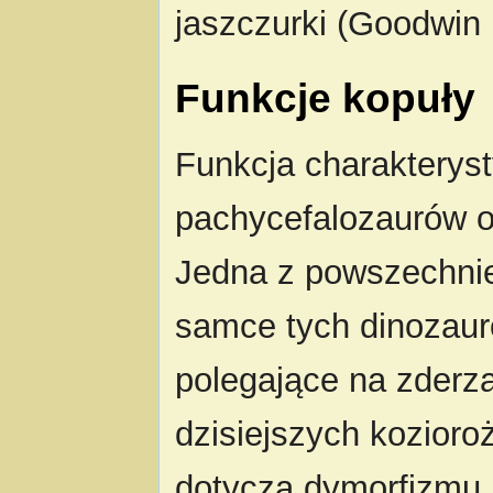
jaszczurki (Goodwin i
Funkcje kopuły
Funkcja charakterys
pachycefalozaurów od
Jedna z powszechnie
samce tych dinozaur
polegające na zderza
dzisiejszych kozioro
dotyczą dymorfizmu p