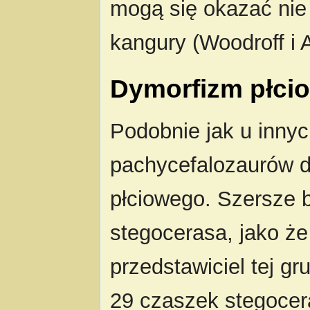
mogą się okazać nie 
kangury (Woodroff i
Dymorfizm płci
Podobnie jak u innyc
pachycefalozaurów 
płciowego. Szersze 
stegocerasa, jako że 
przedstawiciel tej gr
29 czaszek stegocera