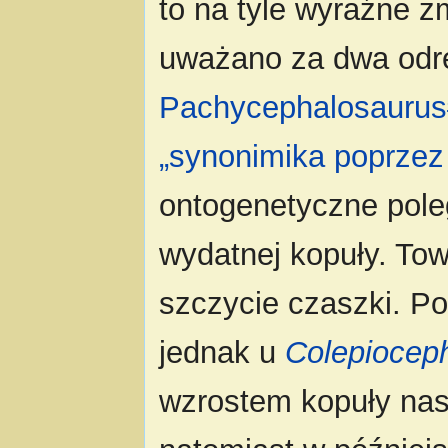
to na tyle wyraźne z
uważano za dwa odrę
Pachycephalosaurus#
„synonimika poprzez
ontogenetyczne poleg
wydatnej kopuły. Tow
szczycie czaszki. 
jednak u
Colepiocep
wzrostem kopuły nast