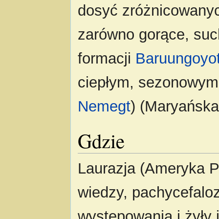
dosyć zróżnicowanyc
zarówno gorące, suc
formacji
Baruungoyo
ciepłym, sezonowym 
Nemegt
) (Maryańska 
Gdzie
Laurazja (Ameryka P
wiedzy, pachycefalo
występowania i żyły 