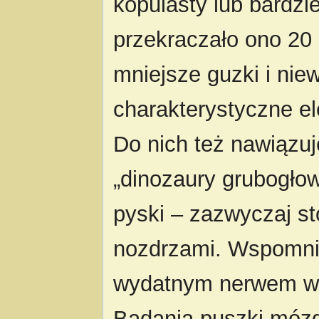
kopulasty lub bardzi
przekraczało ono 20 
mniejsze guzki i niewi
charakterystyczne e
Do nich też nawiązu
„dinozaury grubogłow
pyski – zazwyczaj st
nozdrzami. Wspomni
wydatnym nerwem wz
Badania puszki mózg