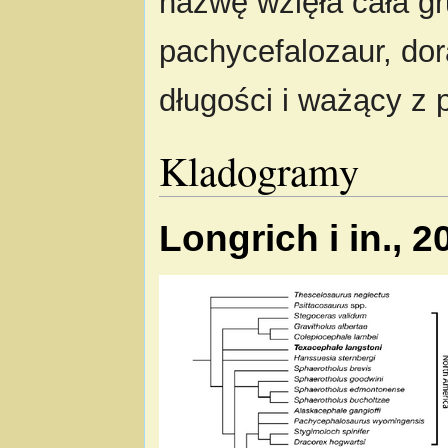
nazwę wzięła cała g
pachycefalozaur, dor
długości i ważący z 
Kladogramy
Longrich i in., 2