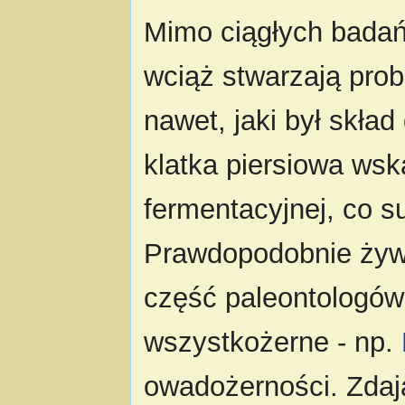
Mimo ciągłych badań
wciąż stwarzają prob
nawet, jaki był skła
klatka piersiowa ws
fermentacyjnej, co s
Prawdopodobnie żywił
część paleontologów 
wszystkożerne - np.
owadożerności. Zdają