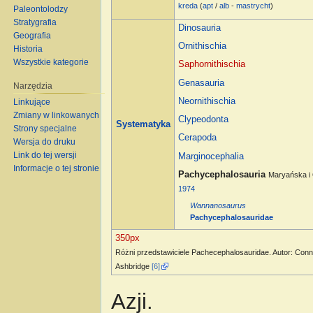
kreda
(
apt
/
alb
-
mastrycht
)
Paleontolodzy
Stratygrafia
Dinosauria
Geografia
Ornithischia
Historia
Wszystkie kategorie
Saphornithischia
Genasauria
Narzędzia
Neornithischia
Linkujące
Zmiany w linkowanych
Clypeodonta
Systematyka
Strony specjalne
Cerapoda
Wersja do druku
Link do tej wersji
Marginocephalia
Informacje o tej stronie
Pachycephalosauria
Maryańska i
1974
Wannanosaurus
Pachycephalosauridae
350px
Różni przedstawiciele Pachecephalosauridae. Autor: Con
Ashbridge
[6]
Azji.