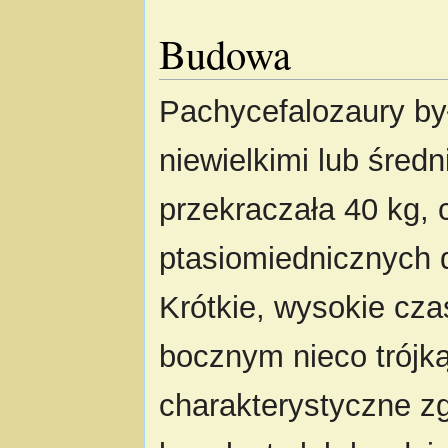
Budowa
Pachycefalozaury by
niewielkimi lub śred
przekraczała 40 kg, 
ptasiomiednicznych d
Krótkie, wysokie cza
bocznym nieco trójką
charakterystyczne zg