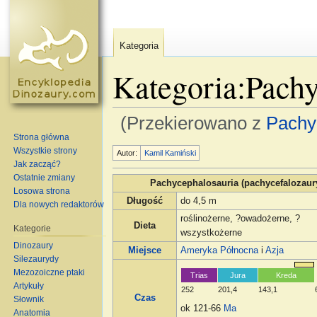
Kategoria
Kategoria:Pachy
(Przekierowano z
Pachy
Strona główna
Skocz do:
nawigacja
,
szukaj
Wszystkie strony
Autor:
Kamil Kamiński
Jak zacząć?
Ostatnie zmiany
Pachycephalosauria (pachycefalozaur
Losowa strona
Długość
do 4,5 m
Dla nowych redaktorów
roślinożerne, ?owadożerne, ?
Dieta
Kategorie
wszystkożerne
Dinozaury
Miejsce
Ameryka Północna
i
Azja
Silezaurydy
Mezozoiczne ptaki
Trias
Jura
Kreda
Artykuły
252
201,4
143,1
Czas
Słownik
ok 121-66
Ma
Anatomia