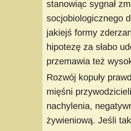
stanowiąc sygnał zmi
socjobiologicznego 
jakiejś formy zderza
hipotezę za słabo u
przemawia też wysok
Rozwój kopuły prawd
mięśni przywodziciel
nachylenia, negatyw
żywieniową. Jeśli ta