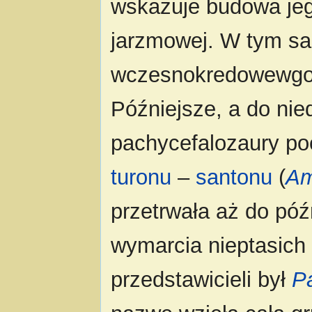
wskazuje budowa jeg
jarzmowej. W tym s
wczesnokredowewgo 
Późniejsze, a do ni
pachycefalozaury p
turonu
–
santonu
(
Am
przetrwała aż do pó
wymarcia nieptasich 
przedstawicieli był
P