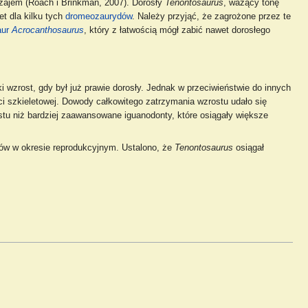
zajem (Roach i Brinkman, 2007). Dorosły
Tenontosaurus
, ważący tonę
t dla kilku tych
dromeozaurydów
. Należy przyjąć, że zagrożone przez te
aur
Acrocanthosaurus
, który z łatwością mógł zabić nawet dorosłego
 wzrost, gdy był już prawie dorosły. Jednak w przeciwieństwie do innych
ści szkieletowej. Dowody całkowitego zatrzymania wzrostu udało się
stu niż bardziej zaawansowane iguanodonty, które osiągały większe
ków w okresie reprodukcyjnym. Ustalono, że
Tenontosaurus
osiągał