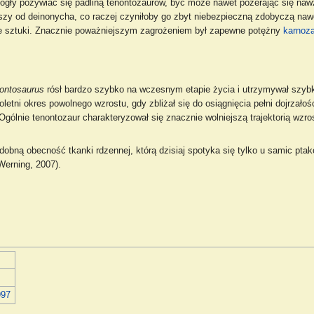
ogły pożywiać się padliną tenontozaurów, być może nawet pożerając się naw
ęższy od deinonycha, co raczej czyniłoby go zbyt niebezpieczną zdobyczą nawe
hore sztuki. Znacznie poważniejszym zagrożeniem był zapewne potężny
karnoz
ontosaurus
rósł bardzo szybko na wczesnym etapie życia i utrzymywał szybki
etni okres powolnego wzrostu, gdy zbliżał się do osiągnięcia pełni dojrzało
ólnie tenontozaur charakteryzował się znacznie wolniejszą trajektorią wzro
obną obecność tkanki rdzennej, którą dzisiaj spotyka się tylko u samic pta
Werning, 2007).
997