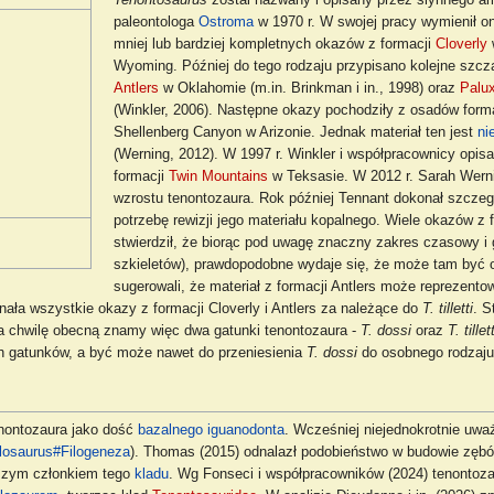
Tenontosaurus
został nazwany i opisany przez słynnego a
paleontologa
Ostroma
w 1970 r. W swojej pracy wymienił o
mniej lub bardziej kompletnych okazów z formacji
Cloverly
Wyoming. Później do tego rodzaju przypisano kolejne szczą
Antlers
w Oklahomie (m.in. Brinkman i in., 1998) oraz
Palu
(Winkler, 2006). Następne okazy pochodziły z osadów form
Shellenberg Canyon w Arizonie. Jednak materiał ten jest
ni
(Werning, 2012). W 1997 r. Winkler i współpracownicy opisa
formacji
Twin Mountains
w Teksasie. W 2012 r. Sarah Werni
wzrostu tenontozaura. Rok później Tennant dokonał szczeg
potrzebę rewizji jego materiału kopalnego. Wiele okazów z
stwierdził, że biorąc pod uwagę znaczny zakres czasowy i g
szkieletów), prawdopodobne wydaje się, że może tam być o
sugerowali, że materiał z formacji Antlers może reprezen
ała wszystkie okazy z formacji Cloverly i Antlers za należące do
T. tilletti
. S
a chwilę obecną znamy więc dwa gatunki tenontozaura -
T. dossi
oraz
T. tillett
h gatunków, a być może nawet do przeniesienia
T. dossi
do osobnego rodzaju 
enontozaura jako dość
bazalnego
iguanodonta
. Wcześniej niejednokrotnie uwa
losaurus#Filogeneza
). Thomas (2015) odnalazł podobieństwo w budowie zębó
ejszym członkiem tego
kladu
. Wg Fonseci i współpracowników (2024) tenontoza