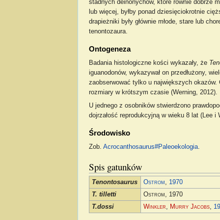
stadnych deinonychów, które równie dobrze m
lub więcej, byłby ponad dziesięciokrotnie ci
drapieżniki były głównie młode, stare lub c
tenontozaura.
Ontogeneza
Badania histologiczne kości wykazały, że
Ten
iguanodonów, wykazywał on przedłużony, wielol
zaobserwować tylko u największych okazów. Og
rozmiary w krótszym czasie (Werning, 2012).
U jednego z osobników stwierdzono prawdopod
dojrzałość reprodukcyjną w wieku 8 lat (Lee i 
Środowisko
Zob.
Acrocanthosaurus#Paleoekologia
.
Spis gatunków
Tenontosaurus
Ostrom
,
1970
T. tilletti
Ostrom
, 1970
T.dossi
Winkler
,
Murry
Jacobs
,
1