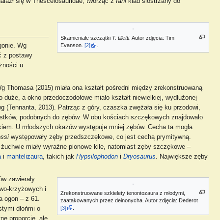
znalazł się w Thescelosauridae, tworząc z
Iani
klad siostrzany do
Skamieniałe szczątki
T. tilletti
. Autor zdjęcia: Tim
gonie. Wg
Evanson.
[2]
.
ć z postawy
żności u
 Wg Thomasa (2015) miała ona kształt pośredni między zrekonstruowaną
 duże, a okno przedoczodołowe miało kształt niewielkiej, wydłużonej
wg (Tennanta, 2013). Patrząc z góry, czaszka zwężała się ku przodowi,
yrostków, podobnych do zębów. W obu kościach szczękowych znajdowało
iekiem. U młodszych okazów występuje mniej zębów. Cecha ta mogła
ossi
występowały zęby przedszczękowe, co jest cechą prymitywną.
 żuchwie miały wyraźne pionowe kile, natomiast zęby szczękowe –
a
i
mantelizaura
, takich jak
Hypsilophodon
i
Dryosaurus
. Największe zęby
gów zawierały
owo-krzyżowych i
Zrekonstruowane szkielety tenontozaura z młodymi,
a ogon – z 61.
zaatakowanych przez deinonycha. Autor zdjęcia: Dederot
[3]
.
stymi dłońmi o
ne proporcje, ale