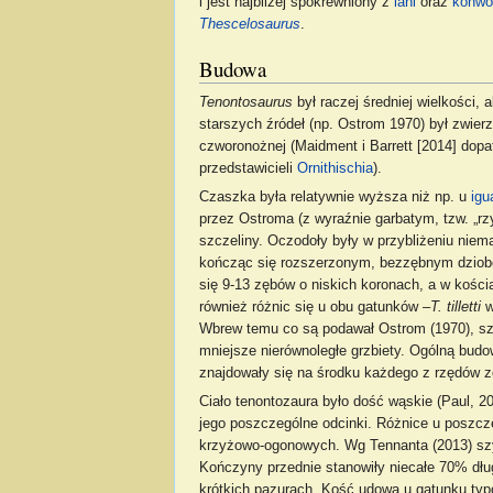
i jest najbliżej spokrewniony z
iani
oraz
konwo
Thescelosaurus
.
Budowa
Tenontosaurus
był raczej średniej wielkości
starszych źródeł (np. Ostrom 1970) był zwie
czworonożnej (Maidment i Barrett [2014] dopa
przedstawicieli
Ornithischia
).
Czaszka była relatywnie wyższa niż np. u
igu
przez Ostroma (z wyraźnie garbatym, tzw. „r
szczeliny. Oczodoły były w przybliżeniu niem
kończąc się rozszerzonym, bezzębnym dziobe
się 9-13 zębów o niskich koronach, a w kośc
również różnic się u obu gatunków –
T. tilletti
w
Wbrew temu co są podawał Ostrom (1970), szp
mniejsze nierównoległe grzbiety. Ogólną bud
znajdowały się na środku każdego z rzędów 
Ciało tenontozaura było dość wąskie (Paul, 20
jego poszczególne odcinki. Różnice u poszcz
krzyżowo-ogonowych. Wg Tennanta (2013) szyj
Kończyny przednie stanowiły niecałe 70% dług
krótkich pazurach. Kość udowa u gatunku typ