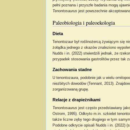
pełni poznana i przyszłe badania mogą ujawni
Tenontosaurus
jest powszechnie akceptowana
Paleobiologia i paleoekologia
Dieta
Tenontozaur był roślinożercą żywiącym się nis
żołądka jednego z okazów znaleziono wypolero
Nudds i in. (2022) stwierdzili jednak, że rzek
przypadek stosowania gastrolitów przez tak 
Zachowania stadne
U tenontozaura, podobnie jak u wielu ornitop
niezbitych dowodów (Tennant, 2013). Znajdow
zorganizowaną grupę.
Relacje z drapieżnikami
Tenontosaurus
jest często przedstawiany jak
Ostrom, 1995). Odkryto m.in. szkielet tenont
także liczne zęby tego drugiego w tym samym 
Podobne odkrycie opisali Nudds i in. (2022) 