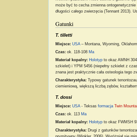
może być to cecha zmienna ontogenetycznie (
długości całego zwierzęcia (Tennant 2013). Us
Gatunki
T. tilletti
Miejsce:
USA
– Montana, Wyoming, Oklaho
Czas:
ok. 118-108
Ma
Materiał kopalny:
Holotyp
to okaz AMNH 3040,
szkielet) i YPM 5456 (niepełny szkielet z cza
znana jest praktycznie cała osteologia tego z
Charakterystyka:
Typowy gatunek tenontozau
ciemieniową, większą liczbą zębów, kształtem
T. dossi
Miejsce:
USA
- Teksas
formacja
Twin Mounta
Czas:
ok. 113
Ma
Materiał kopalny:
Holotyp
to okaz FWMSH 93 
Charakterystyka:
Drugi z gatunków tenontoza
prymitywny (Winkler, 2006). Wyróżniał się m