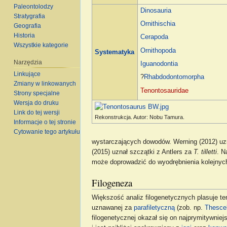
Paleontolodzy
Dinosauria
Stratygrafia
Ornithischia
Geografia
Historia
Cerapoda
Wszystkie kategorie
Ornithopoda
Systematyka
Narzędzia
Iguanodontia
Linkujące
?
Rhabdodontomorpha
Zmiany w linkowanych
Tenontosauridae
Strony specjalne
Wersja do druku
Link do tej wersji
Rekonstrukcja. Autor: Nobu Tamura.
Informacje o tej stronie
Cytowanie tego artykułu
wystarczających dowodów. Werning (2012) uzn
(2015) uznał szczątki z Antlers za
T. tilletti
. N
może doprowadzić do wyodrębnienia kolejnyc
Filogeneza
Większość analiz filogenetycznych plasuje t
uznawanej za
parafiletyczną
(zob. np.
Thesce
filogenetycznej okazał się on najprymitywni