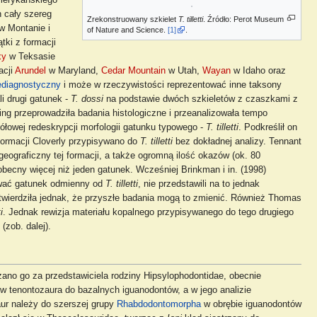
merykańskiego
n cały szereg
Zrekonstruowany szkielet
T. tilletti
. Źródło: Perot Museum
w Montanie i
of Nature and Science.
[1]
.
tki z formacji
xy
w Teksasie
acji
Arundel
w Maryland,
Cedar Mountain
w Utah,
Wayan
w Idaho oraz
ediagnostyczny
i może w rzeczywistości reprezentować inne taksony
li drugi gatunek -
T. dossi
na podstawie dwóch szkieletów z czaszkami z
ng przeprowadziła badania histologiczne i przeanalizowała tempo
ółowej redeskrypcji morfologii gatunku typowego -
T. tilletti
. Podkreślił on
 formacji Cloverly przypisywano do
T. tilletti
bez dokładnej analizy. Tennant
eograficzny tej formacji, a także ogromną ilość okazów (ok. 80
becny więcej niż jeden gatunek. Wcześniej Brinkman i in. (1998)
tować gatunek odmienny od
T. tilletti
, nie przedstawili na to jednak
twierdziła jednak, że przyszłe badania mogą to zmienić. Również Thomas
i
. Jednak rewizja materiału kopalnego przypisywanego do tego drugiego
(zob. dalej).
żano go za przedstawiciela rodziny Hipsylophodontidae, obecnie
w tenontozaura do bazalnych iguanodontów, a w jego analizie
ur należy do szerszej grupy
Rhabdodontomorpha
w obrębie iguanodontów