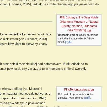
rodzaju (Thomas, 2015), jednak na chwilę obecną jego przynależność do
Plik:Display at the Sam Noble
Oklahoma Museum of Natural
History, Norman, Oklahoma
(5977785055).jpg
ykane niewielkie kamienie). W okolicy
Rekonstrukcja szkieletu dorosłego
z młodymi. Autor zdjęcia: Vince
osiłek zwierzęcia (Tennant, 2013).
Smith
[5]
.
gastrolitów. Jest to pierwszy znany
 oraz opieki rodzicielskiej nad potomstwem. Brak jednak na to
ednak pewności, czy zwierzęta te w momencie śmierci tworzyły
a większą ofiarę (np. Maxwell i
Plik:Tenontosaurus.jpg
enontozaura i jednego deinonycha, a
Rekonstrukcja szkieletu. Autor
zdjęcia: Ryan Somma
[6]
.
apieżnika (Brinkman i in., 1998).
ie muszą świadczyć o polowaniach