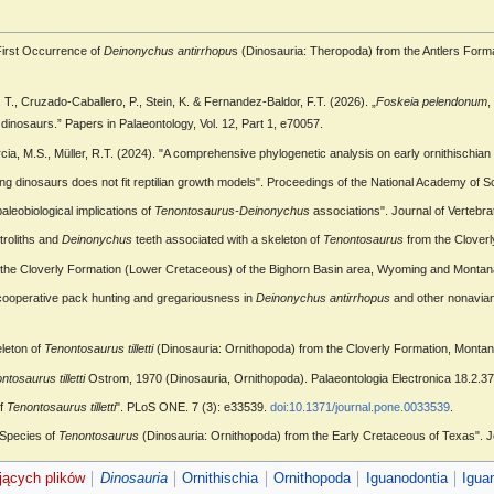
"First Occurrence of
Deinonychus antirrhopu
s (Dinosauria: Theropoda) from the Antlers For
T., Cruzado-Caballero, P., Stein, K. & Fernandez-Baldor, F.T. (2026). „
Foskeia pelendonum
,
dinosaurs.” Papers in Palaeontology, Vol. 12, Part 1, e70057.
rcia, M.S., Müller, R.T. (2024). "A comprehensive phylogenetic analysis on early ornithischia
wing dinosaurs does not fit reptilian growth models". Proceedings of the National Academy of 
leobiological implications of
Tenontosaurus-Deinonychus
associations". Journal of Vertebra
troliths and
Deinonychus
teeth associated with a skeleton of
Tenontosaurus
from the Clover
of the Cloverly Formation (Lower Cretaceous) of the Bighorn Basin area, Wyoming and Monta
 cooperative pack hunting and gregariousness in
Deinonychus antirrhopus
and other nonavian
leton of
Tenontosaurus tilletti
(Dinosauria: Ornithopoda) from the Cloverly Formation, Montan
ntosaurus tilletti
Ostrom, 1970 (Dinosauria, Ornithopoda). Palaeontologia Electronica 18.2.37A
of
Tenontosaurus tilletti
". PLoS ONE. 7 (3): e33539.
doi:10.1371/journal.pone.0033539
.
 Species of
Tenontosaurus
(Dinosauria: Ornithopoda) from the Early Cretaceous of Texas". Jou
ejących plików
Dinosauria
Ornithischia
Ornithopoda
Iguanodontia
Igua