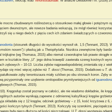
lozaurem
, tworząc klad
Tenontosauridae
. W analizie Dieudonne i in. (2026) 
, ale mocno zbudowanym roślinożercą o stosunkowo małej głowie i potężnym o
rzęciem dwunożnym, ale nowsze badania wskazują, że mógł również korzysta
trzyli się u niego dwóch z pięciu cech ich zdaniem świadczących o czworono
anodonta
(stosunek długości do wysokości wynosił ok. 1,5 (Tennant, 2013).
zymskim nosem”) i płaską jak u
Theiophytalia
. Nozdrza zewnętrzne były bardzo
al trójkątne (wg Thomasa, 2015) albo niemal czworokątne lub prawie okrągłe 
m w kształcie litery „U”. jego dolna krawędź zawierała szereg kostnych w
iach zębowych – 10-13. Liczba zębów najprawdopodobniej zmieniała się z w
ydaje się mieć więcej zębów niż
T. dossi
(Thomas, 2015). Dodatkowo u
T. d
atułkowate zęby tenontozaura miały szkliwo po obu stronach koron. Zęby w
ową przypominały one uzębienie ornitopodów prymitywniejszych od
iguanodon
zębowych (Thomas, 2015).
10). Kręgosłup został poznany w całości, ale nie wiadomo dokładnie, ile krę
ególnych autorów wynikają zapewne z odmiennej kalsyfikacji kręgów grzbiet
a składała się z 12 kręgów, odcinek grzbietowy – z 15, kość krzyżowa z 6, 
ości kończyn tylnych (Tennant, 2013). Kończyły się szerokimi, pięciopalcza
owego była nieco dłuższa od kości piszczelowej. U
T. dossi
występują odwrot