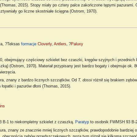
Thomas, 2015). Stopy miały po cztery palce zakończone tępymi pazurami. Og
ztywniały go liczne skostniałe ścięgna (Ostrom, 1970).
ma, ?Teksas
formacje
Cloverly
,
Antlers
, ?
Paluxy
 obejmujący częściowy szkielet bez czaszki, kręgów szyjnych i przednich
szką) (Ostrom, 1970). Materiał przypisany jest bardzo bogaty i obejmuje ok.
wierzęcia.
ra, znany z bardzo licznych szczątków. Od
T. dossi
różnił się brakiem zębó
 łopatki i pazurów dłoni (Thomas, 2015).
ins
B-1 to niekompletny szkielet z czaszką.
Paratyp
to osobnik FWMSH 93 B-2
ura, znany ze znacznie mniej licznych szczątków, prawdopodobnie bardziej o
in. obecnością zębów przedszczękowych, poza tym różnił się kilkoma szczeg