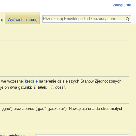
Zaloguj się
Szukaj
aj
Wyświetl historię
ył we wczesnej
kredzie
na terenie dzisiejszych Stanów Zjednoczonych.
uje on dwa gatunki:
T. tilletti
i
T. dossi
.
cięgno”) oraz
sauros
(„gad”, „jaszczur”). Nawiązuje ona do skostniałych