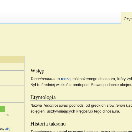
Czyt
Wstęp
Tenontosaurus
to
rodzaj
roślinożernego dinozaura, który ż
Był to średniej wielkości ornitopod. Prawdopodobnie obejm
Etymologia
Nazwa
Tenontosaurus
pochodzi od greckich słów
tenon
(„ś
ścięgien, usztywniających kręgosłup tego dinozaura.
66
Historia taksonu
sny
alb
)