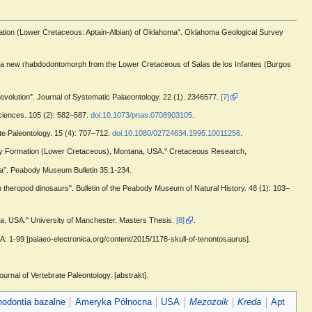
mation (Lower Cretaceous: Aptain-Albian) of Oklahoma". Oklahoma Geological Survey
 a new rhabdodontomorph from the Lower Cretaceous of Salas de los Infantes (Burgos
n evolution". Journal of Systematic Palaeontology. 22 (1). 2346577.
[7]
Sciences. 105 (2): 582–587.
doi:10.1073/pnas.0708903105
.
te Paleontology. 15 (4): 707–712.
doi:10.1080/02724634.1995.10011256
.
ly Formation (Lower Cretaceous), Montana, USA." Cretaceous Research,
na”. Peabody Museum Bulletin 35:1-234.
 theropod dinosaurs". Bulletin of the Peabody Museum of Natural History. 48 (1): 103–
a, USA." University of Manchester. Masters Thesis.
[8]
.
: 1-99 [palaeo-electronica.org/content/2015/1178-skull-of-tenontosaurus].
rnal of Vertebrate Paleontology. [abstrakt].
nodontia bazalne
Ameryka Północna
USA
Mezozoik
Kreda
Apt