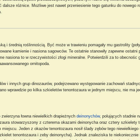
ć dalsze różnice. Możliwe jest nawet przeniesienie tego gatunku do nowego 
.
ką i średnią roślinnością. Być może w trawieniu pomagały mu gastrolity (poł
wane kamienie i nasiona sagowców. Te ostatnie stanowiły zapewne ostatni p
ome nasiona to w rzeczywistości złogi mineralne. Potwierdzili za to obecnośc 
zaawansowanego ornitopoda.
odów i innych grup dinozaurów, podejrzewano występowanie zachowań stadnych
ano wprawdzie po kilka szkieletów tenontozaura w jednym miejscu, nie ma j
o zwierzyna łowna niewielkich drapieżnych
deinonychów
, polujących stadnie n
ozaura stowarzyszony z czterema okazami deinonycha oraz cztery szkielety t
miejscu. Jeden z okazów tenontozaura nosił ślady zębów tego niewielkiego dr
(szkielet tenontozaura i zeby deinonycha). Jednak znaleziska te niekonieczn