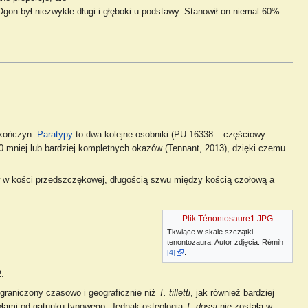
on był niezwykle długi i głęboki u podstawy. Stanowił on niemal 60%
 kończyn.
Paratypy
to dwa kolejne osobniki (PU 16338 – częściowy
 80 mniej lub bardziej kompletnych okazów (Tennant, 2013), dzięki czemu
w w kości przedszczękowej, długością szwu między kością czołową a
Plik:Ténontosaure1.JPG
Tkwiące w skale szczątki
tenontozaura. Autor zdjęcia: Rémih
[4]
.
.
graniczony czasowo i geograficznie niż
T. tilletti
, jak również bardziej
ółami od gatunku typowego. Jednak osteologia
T. dossi
nie została w