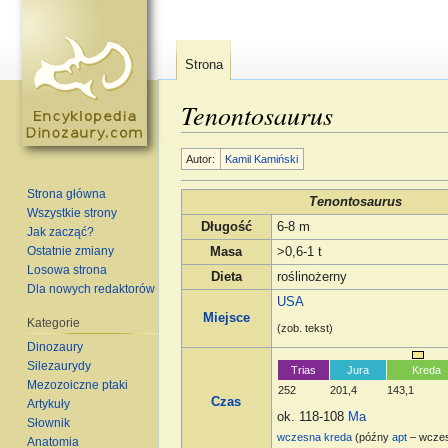
Strona
Tenontosaurus
Skocz do:
nawigacja
,
szukaj
Autor:
Kamil Kamiński
Strona główna
Tenontosaurus
Wszystkie strony
Długość
6-8 m
Jak zacząć?
Ostatnie zmiany
Masa
>0,6-1 t
Losowa strona
Dieta
roślinożerny
Dla nowych redaktorów
USA
Miejsce
Kategorie
(zob. tekst)
Dinozaury
Silezaurydy
Trias
Jura
Kreda
Mezozoiczne ptaki
252
201,4
143,1
Czas
Artykuły
ok. 118-108
Ma
Słownik
wczesna kreda
(późny
apt
– wcze
Anatomia