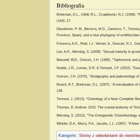
Bibliografia
Brinkman, D.L., Cifelli, R.L., Czaplewski, N.J. (1998). 
(164): 27.
Dieudonne, P.-M., Becerra, M.G., Zanesco, T., Tortosa, 
Province, Spain), and a new phylogeny of ornithischian 
Fonseca, A.O., Reid, I.J., Venner, A., Duncan, R.J., Ga
Lee, A.H., Werning, S. (2008). "Sexual maturity in gro
Maxwell, W.D., Ostrom, J.H. (1995). "Taphonomy and pa
Nudds, J.R., Lomax, D.R. & Tennant, J.P. (2022). "Gas
Ostrom, J.H. (1970). “Stratigraphy and paleontology 
Roach, B.T., Brinkman, D.L. (2007). "A reevaluation of
138.
Tennant, J. (2013). "Osteology of a Near-Complete Ske
Thomas, D. Andrew. 2015. The cranial anatomy of
Teno
Werning, S. (2012). "The Ontogenetic Osteohistology 
Winkler, D.A., Murry, P.A., Jacobs, L.L. (1997). "A New
Kategorie
:
Strony z odwołaniami do nieistni