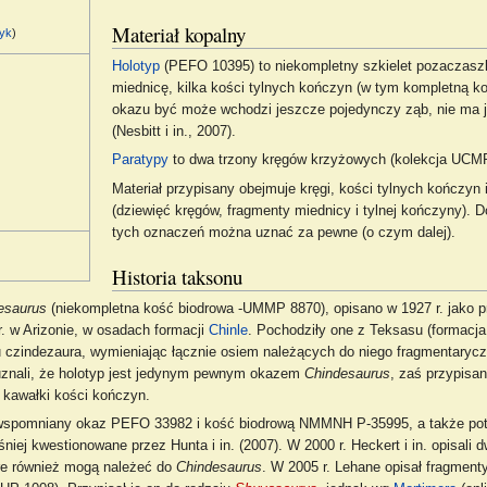
Materiał kopalny
yk
)
Holotyp
(PEFO 10395) to niekompletny szkielet pozaczaszk
miednicę, kilka kości tylnych kończyn (w tym kompletną ko
okazu być może wchodzi jeszcze pojedynczy ząb, nie ma 
(Nesbitt i in., 2007).
Paratypy
to dwa trzony kręgów krzyżowych (kolekcja UCMP
Materiał przypisany obejmuje kręgi, kości tylnych kończyn
(dziewięć kręgów, fragmenty miednicy i tylnej kończyny). 
tych oznaczeń można uznać za pewne (o czym dalej).
Historia taksonu
esaurus
(niekompletna kość biodrowa -UMMP 8870), opisano w 1927 r. jako p
r. w Arizonie, w osadach formacji
Chinle
. Pochodziły one z Teksasu (formacj
isu czindezaura, wymieniając łącznie osiem należących do niego fragmentary
 uznali, że holotyp jest jedynym pewnym okazem
Chindesaurus
, zaś przypisa
 kawałki kości kończyn.
ura wspomniany okaz PEFO 33982 i kość biodrową NMMNH P-35995, a także potw
j kwestionowane przez Hunta i in. (2007). W 2000 r. Heckert i in. opisali d
re również mogą należeć do
Chindesaurus
. W 2005 r. Lehane opisał fragmenty