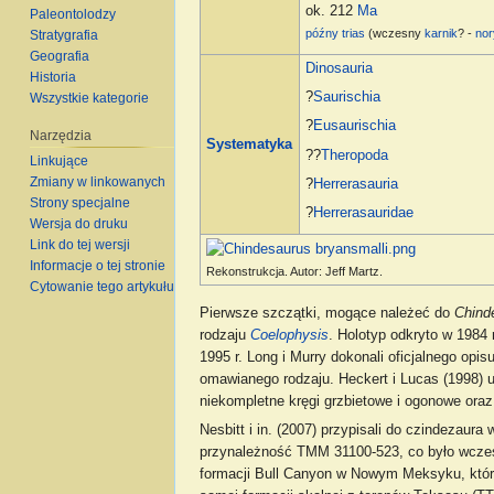
ok. 212
Ma
Paleontolodzy
późny trias
(wczesny
karnik
? -
nor
Stratygrafia
Geografia
Dinosauria
Historia
?
Saurischia
Wszystkie kategorie
?
Eusaurischia
Narzędzia
Systematyka
??
Theropoda
Linkujące
Zmiany w linkowanych
?
Herrerasauria
Strony specjalne
?
Herrerasauridae
Wersja do druku
Link do tej wersji
Informacje o tej stronie
Rekonstrukcja. Autor: Jeff Martz.
Cytowanie tego artykułu
Pierwsze szczątki, mogące należeć do
Chind
rodzaju
Coelophysis
. Holotyp odkryto w 1984 
1995 r. Long i Murry dokonali oficjalnego op
omawianego rodzaju. Heckert i Lucas (1998)
niekompletne kręgi grzbietowe i ogonowe oraz
Nesbitt i in. (2007) przypisali do czindeza
przynależność TMM 31100-523, co było wcześnie
formacji Bull Canyon w Nowym Meksyku, któ