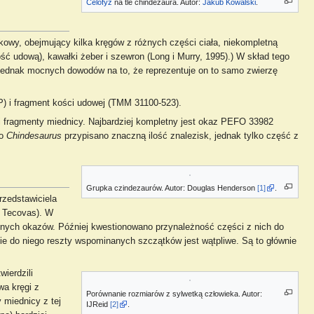
Celofyz
na tle chindezaura. Autor:
Jakub Kowalski
.
owy, obejmujący kilka kręgów z różnych części ciała, niekompletną
ść udową), kawałki żeber i szewron (Long i Murry, 1995).) W skład tego
jednak mocnych dowodów na to, że reprezentuje on to samo zwierzę
) i fragment kości udowej (TMM 31100-523).
 i fragmenty miednicy. Najbardziej kompletny jest okaz PEFO 33982
Do
Chindesaurus
przypisano znaczną ilość znalezisk, jednak tylko część z
Grupka czindezaurów. Autor: Douglas Henderson
[1]
.
rzedstawiciela
a Tecovas). W
cznych okazów. Później kwestionowano przynależność części z nich do
nie do niego reszty wspominanych szczątków jest wątpliwe. Są to głównie
ierdzili
wa kręgi z
Porównanie rozmiarów z sylwetką człowieka. Autor:
 miednicy z tej
IJReid
[2]
.