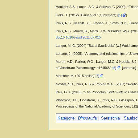
Heckert, A.B., Lucas, S.G. & Sullivan, C (2000). “Tri
Holtz, T. (2012)
"Dinosaurs"
(suplement) [
[5]
].
Irmis, R.B., Nesbitt, S.J., Padian, K., Smith, N.D., T
Irmis, R.B., Mundil, R., Martz, J.W. & Parker, W.G. (2
doi:10.1016/j.epsl.2011.07.015
.
Langer, M. C. (2004) "Basal Saurischia" [w:] Weishampe
Lehane, J. (2005). “Anatomy and relationships of
Shuv
Marsh, A.D., Parker, W.G., Langer, M.C. & Nesbitt, S.J
of Vertebrate Paleontology: e1645682
[6]
. [abstrakt].
Mortimer, M. (2015 online)
[7]
.
Nesbitt, S.J., Irmis, R.B. & Parker, W.G. (2007) "A crit
Paul, G.S. (2010). "
The Princeton Field Guide to Dinos
Whiteside, J.H., Lindstrom, S., Irmis, R.B., Glasspool, 
Proceedings of the National Academy of Sciences. 112
Kategorie
:
Dinosauria
Saurischia
Saurisc