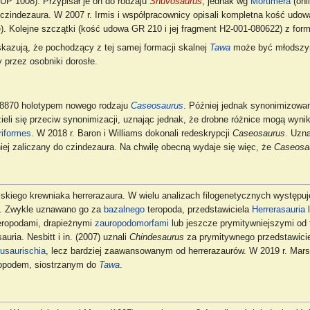
UP 1008). Przypisał je on do rodzaju
Shuvosaurus
, jednak wg
Mortimera
(onli
 czindezaura. W 2007 r. Irmis i współpracownicy opisali kompletna kość udo
 Kolejne szczątki (kość udowa GR 210 i jej fragment H2-001-080622) z formac
skazują, że pochodzący z tej samej formacji skalnej
Tawa
może być młodszym 
 przez osobniki dorosłe.
 8870 holotypem nowego rodzaju
Caseosaurus
. Później jednak synonimizowan
edzieli się przeciw synonimizacji, uznając jednak, że drobne różnice mogą wyn
riformes
. W 2018 r. Baron i Williams dokonali redeskrypcji
Caseosaurus
. Uzn
j zaliczany do czindezaura. Na chwilę obecną wydaje się więc, że
Caseosa
iskiego krewniaka herrerazaura. W wielu analizach filogenetycznych występuj
). Zwykle uznawano go za
bazalnego
teropoda, przedstawiciela
Herrerasauria
eropodami, drapieżnymi
zauropodomorfami
lub jeszcze prymitywniejszymi od t
uria. Nesbitt i in. (2007) uznali
Chindesaurus
za prymitywnego przedstawici
usaurischia
, lecz bardziej zaawansowanym od herrerazaurów. W 2019 r. Marsh
eropodem, siostrzanym do
Tawa
.