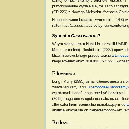
samej formacji skalnej z terenów Teksasu (TT
prawdopodobne wydaje się, że są to szczątki
(GR 226) z Nowego Meksyku (formacja Chinle).
Niepublikowane badania (Evans i in., 2018) w
natomiast
Chindesaurus
byłby reprezentowany
Synonim
Caseosaurus
?
W tym samym roku Hunt i in. uczynili UMMP
Mortimer (online). Nesbitt i in. (2007) opowi
bliżej nieokreślonego przedstawiciela
Dinosau
niego również okaz NMMNH P-35995, wcześnie
Filogeneza
Long i Murry (1995) uznali
Chindesaurus
za bl
zaawansowany (zob.
Theropoda#Kladogramy
wg różnych badań mogą one być bazalnymi t
(2018) mogę one w ogóle nie należeć do Dinosa
albo członkiem Saurischia nienależącym do
E
analizie okazał się on nieneoteropodowym t
Budowa