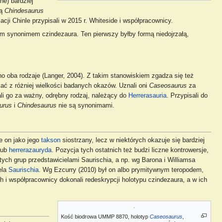
ne) bardziej
wą
Chindesaurus
ji Chinle przypisali w 2015 r. Whiteside i współpracownicy.
synonimem czindezaura. Ten pierwszy byłby formą niedojrzałą,
o oba rodzaje (Langer, 2004). Z takim stanowiskiem zgadza się też
ikać z różniej wielkości badanych okazów. Uznali oni
Caseosaurus
za
ali go za ważny, odrębny rodzaj, należący do
Herrerasauria
. Przypisali do
urus
i
Chindesaurus
nie są synonimami.
e on jako jego
takson
siostrzany, lecz w niektórych okazuje się bardziej
lub
herrerazauryda
. Pozycja tych ostatnich też budzi liczne kontrowersje,
ych grup przedstawicielami Saurischia, a np. wg Barona i Williamsa
ela
Saurischia
. Wg Ezcurry (2010) był on albo prymitywnym teropodem,
 i współpracownicy dokonali redeskrypcji holotypu czindezaura, a w ich
Kość biodrowa UMMP 8870, holotyp
Caseosaurus
,