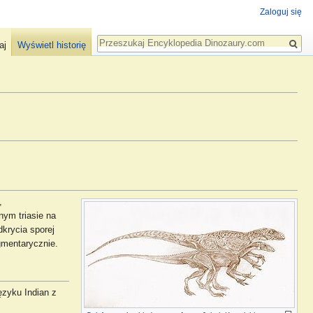
Zaloguj się
Szukaj
aj
Wyświetl historię
,
nym triasie na
krycia sporej
gmentarycznie.
ęzyku Indian z