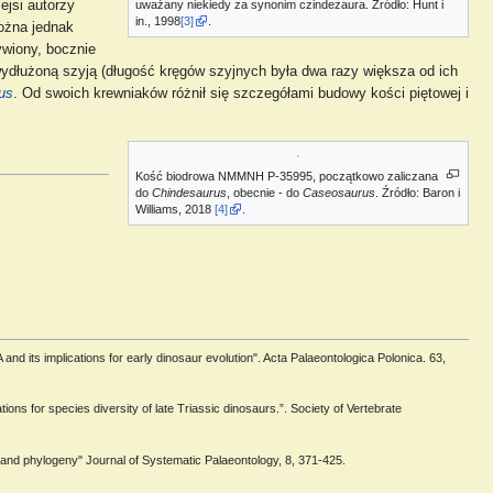
ejsi autorzy
uważany niekiedy za synonim czindezaura. Źródło: Hunt i
in., 1998
[3]
.
można jednak
ywiony, bocznie
ydłużoną szyją (długość kręgów szyjnych była dwa razy większa od ich
us
. Od swoich krewniaków różnił się szczegółami budowy kości piętowej i
Kość biodrowa NMMNH P-35995, początkowo zaliczana
do
Chindesaurus
, obecnie - do
Caseosaurus
. Źródło: Baron i
Williams, 2018
[4]
.
and its implications for early dinosaur evolution". Acta Palaeontologica Polonica. 63,
tions for species diversity of late Triassic dinosaurs.”. Society of Vertebrate
 and phylogeny" Journal of Systematic Palaeontology, 8, 371-425.