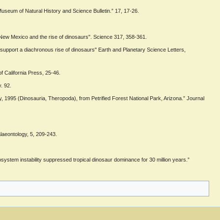
seum of Natural History and Science Bulletin.” 17, 17-26.
m New Mexico and the rise of dinosaurs". Science 317, 358-361.
support a diachronous rise of dinosaurs" Earth and Planetary Science Letters,
 California Press, 25-46.
. 92.
 1995 (Dinosauria, Theropoda), from Petrified Forest National Park, Arizona.” Journal
alaeontology, 5, 209-243.
cosystem instability suppressed tropical dinosaur dominance for 30 million years.”