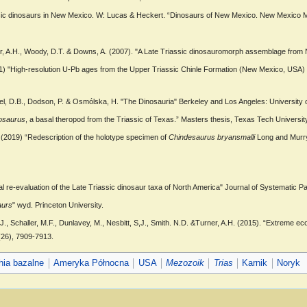
assic dinosaurs in New Mexico. W: Lucas & Heckert. “Dinosaurs of New Mexico. New Mexico Mu
urner, A.H., Woody, D.T. & Downs, A. (2007). "A Late Triassic dinosauromorph assemblage fro
011) "High-resolution U-Pb ages from the Upper Triassic Chinle Formation (New Mexico, USA) 
l, D.B., Dodson, P. & Osmólska, H. "The Dinosauria" Berkeley and Los Angeles: University of
osaurus
, a basal theropod from the Triassic of Texas.” Masters thesis, Texas Tech University
. (2019) “Redescription of the holotype specimen of
Chindesaurus bryansmalli
Long and Murry,
ical re-evaluation of the Late Triassic dinosaur taxa of North America" Journal of Systematic P
aurs
" wyd. Princeton University.
I.J., Schaller, M.F., Dunlavey, M., Nesbitt, S,J., Smith. N.D. &Turner, A.H. (2015). “Extreme e
(26), 7909-7913.
hia bazalne
Ameryka Północna
USA
Mezozoik
Trias
Karnik
Noryk