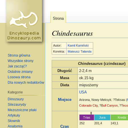
Strona
Chindesaurus
Skocz do:
nawigacja
,
szukaj
Autor:
Kamil Kamiński
Korekta:
Mateusz Tałanda
Strona główna
Wszystkie strony
Chindesaurus
(czindezaur)
Jak zacząć?
Długość
2-2,4 m
Ostatnie zmiany
Losowa strona
Masa
ok.15 kg
Dla nowych redaktorów
Dieta
mięsożerny
Kategorie
USA
Dinozaury
Miejsce
Arizona, Nowy Meksyk. ?Teksas (
Silezaurydy
Colorado City
, ?
Bull Canyon
, ?
Tec
Mezozoiczne ptaki
Artykuły
Trias
Jura
Kreda
Słownik
252
201,4
143,1
Anatomia
Czas