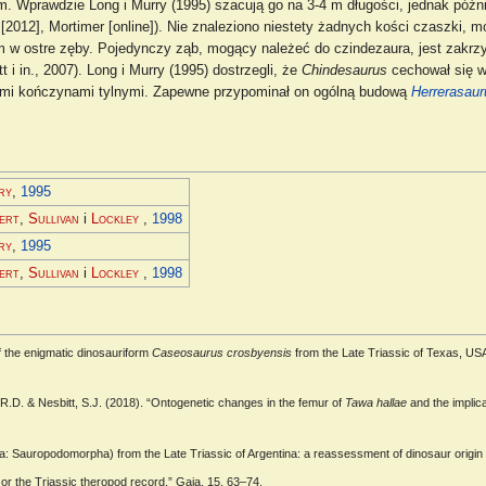
m. Wprawdzie Long i Murry (1995) szacują go na 3-4 m długości, jednak późni
[2012], Mortimer [online]). Nie znaleziono niestety żadnych kości czaszki, 
ym w ostre zęby. Pojedynczy ząb, mogący należeć do czindezaura, jest zakrz
i in., 2007). Long i Murry (1995) dostrzegli, że
Chindesaurus
cechował się w
ugimi kończynami tylnymi. Zapewne przypominał on ogólną budową
Herrerasaur
ry
,
1995
ert
,
Sullivan
i
Lockley
,
1998
ry
,
1995
ert
,
Sullivan
i
Lockley
,
1998
f the enigmatic dinosauriform
Caseosaurus crosbyensis
from the Late Triassic of Texas, USA 
s, R.D. & Nesbitt, S.J. (2018). “Ontogenetic changes in the femur of
Tawa hallae
and the implica
ia: Sauropodomorpha) from the Late Triassic of Argentina: a reassessment of dinosaur origin
 or the Triassic theropod record.” Gaia. 15, 63–74.