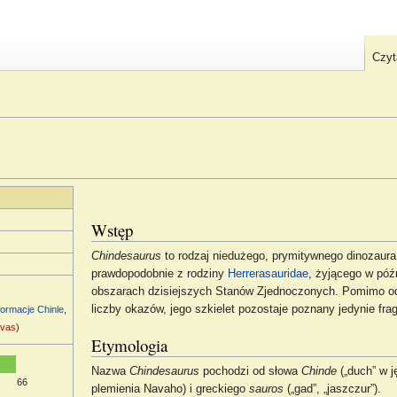
Czyt
Wstęp
Chindesaurus
to rodzaj niedużego, prymitywnego dinozaura
prawdopodobnie z rodziny
Herrerasauridae
, żyjącego w póź
obszarach dzisiejszych Stanów Zjednoczonych. Pomimo od
liczby okazów, jego szkielet pozostaje poznany jedynie fra
formacje
Chinle
,
ovas
)
Etymologia
Nazwa
Chindesaurus
pochodzi od słowa
Chinde
(„duch” w j
66
plemienia Navaho) i greckiego
sauros
(„gad”, „jaszczur”).