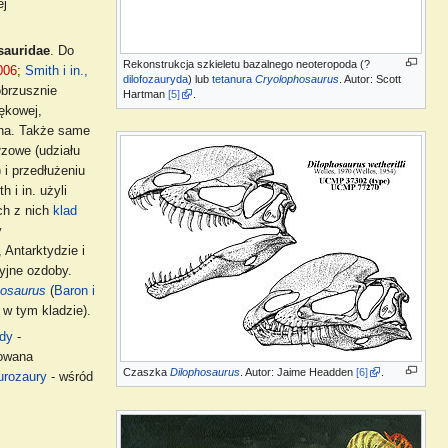
ej
sauridae
. Do
Rekonstrukcja szkieletu bazalnego neoteropoda (?
006
;
Smith i in.,
dilofozauryda
) lub
tetanura
Cryolophosaurus
. Autor: Scott
obrzusznie
Hartman
[5]
.
ękowej,
rna. Także same
łzowe (udziału
i przedłużeniu
i in. użyli
ch z nich
klad
y
 Antarktydzie i
zyjne ozdoby.
osaurus
(
Baron i
 w tym kladzie).
idy
-
kowana
Czaszka
Dilophosaurus
. Autor: Jaime Headden
[6]
.
urozaury
- wśród