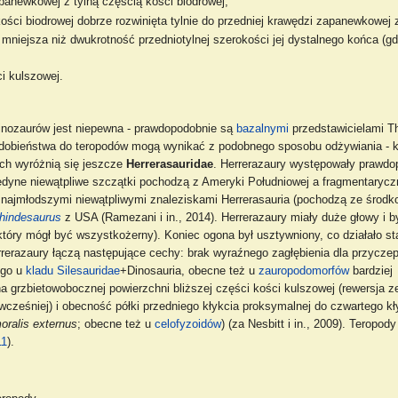
dpanewkowej z tylną częścią kości biodrowej,
kości biodrowej dobrze rozwinięta tylnie do przedniej krawędzi zapanewkowej z
j mniejsza niż dwukrotność przedniotylnej szerokości jej dystalnego końca 
ci kulszowej.
inozaurów jest niepewna - prawdopodobnie są
bazalnymi
przedstawicielami T
odobieństwa do teropodów mogą wynikać z podobnego sposobu odżywiania - 
ch wyróżnią się jeszcze
Herrerasauridae
. Herrerazaury występowały prawdo
edyne niewątpliwe szczątki pochodzą z Ameryki Południowej a fragmentarycz
 są najmłodszymi niewątpliwymi znaleziskami Herrerasauria (pochodzą ze śro
hindesaurus
z USA (Ramezani i in., 2014). Herrerazaury miały duże głowy i b
który mógł być wszystkożerny). Koniec ogona był usztywniony, co działało sta
rrerazaury łączą następujące cechy: brak wyraźnego zagłębienia dla przycze
ego u
kladu
Silesauridae
+Dinosauria, obecne też u
zauropodomorfów
bardziej
na grzbietowobocznej powierzchni bliższej części kości kulszowej (rewersja z
wcześniej) i obecność półki przedniego kłykcia proksymalnej do czwartego kł
moralis externus
; obecne też u
celofyzoidów
) (za Nesbitt i in., 2009). Teropod
11
).