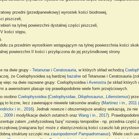
dratowy przedni (przedpanewkowy) wyrostek kości biodrowej,
ci piszczeli,
bień na tylnej powierzchni dystalnej części piszczeli,
IV kości stępu,
ą,
o dołu za przednim wyrostkiem wstępującym na tylnej powierzchnia kości skok
lnej powierzchni II kości i przyłączona do jej przyśrodkowej strony
ie na dwie grupy -
Tetanurae
i
Ceratosauria
, w których skład wchodzą
Coelop
aczej, że Coelophysoidea są bardziej
bazalne
od Tetanurae i Ceratosauria (zob
się więc na dwie nazwane grupy: Coelophysoidea i
Averostra
(w skład których
ami a awerostrami plasuje się prawdopodobnie wiele form przejściowych.
go osobno
Coelophysoidea
(
Coelophysidae
,
Dilophosaurus
,
Liliensternus
) prz
ją to liczne, lecz zawierające niewiele taksonów analizy (
Martinez i in., 2011 (
ndrickx i in., 2016
). Jednak nowsze i obszerniejsze analizy wskazują, że ni
n., 2009
i modyfikacje dwóch ostatnich oraz
Wang i in., 2017
). Prawdopodobni
zentuje zatem „celofyzoidową fazę” rozwoju teropodów - np. przednia część 
zczękową (związana być może z elastycznością kości czaszki lub przystos
dobną strukturę szczęki ma
zauropodomorf
Pampadromaeus
). Wiele cech u