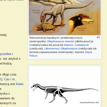
owej,
Rekonstrukcje bazalnych i problematycznych
neoteropodów:
Dilophosaurus sinensis
(dilofozauryd [w
Coelophysoidea lub poza] lub
tetanur
),
Coelophysis
(celofyzoid),
Liliensternus
i
Dilophosaurus
(celofyzoidy lub
bardziej zaawansowane neoteropody). Autorka:
Edyta
hysoidea
i
Felcyn
.
. też artykuł o
 wchodzą
ez długi czas
I)
;
Cau i in.,
e tworzą one
kladu
e
pyska z
owaniem do
ważanych za