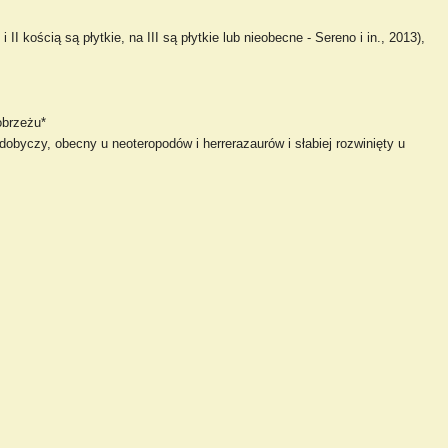
II kością są płytkie, na III są płytkie lub nieobecne - Sereno i in., 2013),
obrzeżu*
dobyczy, obecny u neoteropodów i herrerazaurów i słabiej rozwinięty u