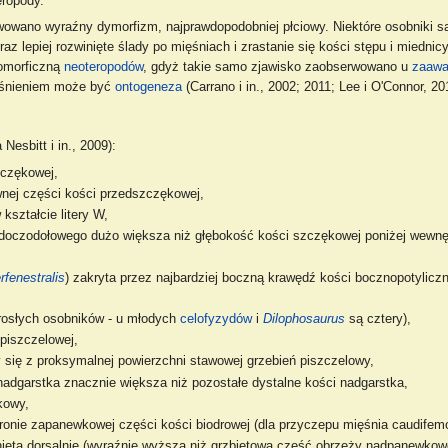
eropody.
owano wyraźny dymorfizm, najprawdopodobniej płciowy. Niektóre osobniki s
az lepiej rozwinięte ślady po mięśniach i zrastanie się kości stępu i miednic
jomorficzną
neoteropodów
, gdyż takie samo zjawisko zaobserwowano u
zaaw
aśnieniem może być
ontogeneza
(Carrano i in., 2002; 2011; Lee i O'Connor, 20
esbitt i in., 2009):
zczękowej,
wnej części kości przedszczękowej,
kształcie litery W,
odoczodołowego dużo większa niż głębokość kości szczękowej poniżej wewnę
erfenestralis
) zakryta przez najbardziej boczną krawędź kości bocznopotyliczne
orosłych osobników - u młodych
celofyzydów
i
Dilophosaurus
są cztery),
piszczelowej,
y się z proksymalnej powierzchni stawowej grzebień piszczelowy,
nadgarstka znacznie większa niż pozostałe dystalne kości nadgarstka,
kowy,
onie zapanewkowej części kości biodrowej (dla przyczepu mięśnia caudifemor
śnięta dorsalnie (wyraźnie wyższa niż grzbietowa część obrzeży nadpanewkow