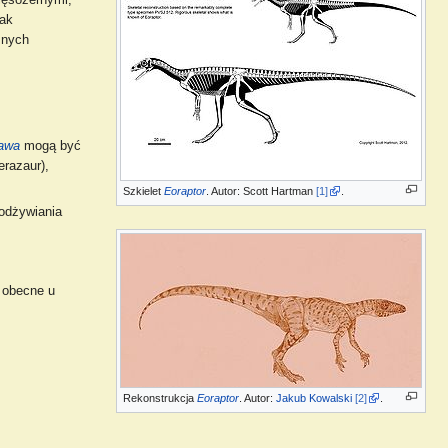
ięsożernymi,
jak
esnych
awa
mogą być
erazaur),
Szkielet
Eoraptor
. Autor: Scott Hartman
[1]
.
 odżywiania
o obecne u
Rekonstrukcja
Eoraptor
. Autor:
Jakub Kowalski
[2]
.