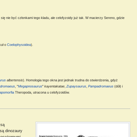
 się nie być członkami tego kladu, ale celofyzoidy już tak. W macierzy Sereno, gdzie
kuł o
Coelophysoidea
).
urus
albertensis
). Homologia tego okna jest jednak trudna do stwierdzenia, gdyż
dromaeus
, "
Megapnosaurus
"
kayentakatae
,
Zupaysaurus
,
Pampadromaeus
(dół) i
apomorfia
Theropoda, utracona u celofyzoidów.
są
są dinozaury