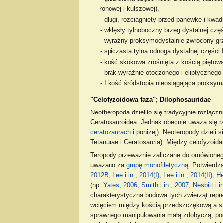
łonowej i kulszowej),
- długi, rozciągnięty przed panewkę i kwa
- wklęsły tylnoboczny brzeg dystalnej częś
- wyraźny proksymodystalnie zwrócony grze
- spiczasta tylna odnoga dystalnej części 
- kość skokowa zrośnięta z kością piętow
- brak wyraźnie otoczonego i eliptyczneg
- I kość śródstopia nieosiągająca proksyma
"Celofyzoidowa faza"; Dilophosauridae
Neotheropoda dzieliło się tradycyjnie rozłączn
Ceratosauroidea. Jednak obecnie uważa się r
ceratozaurach
i poniżej). Neoteropody dzieli 
Tetanurae i Ceratosauria). Między celofyzoid
Teropody przeważnie zaliczane do omówione
uważano za
grupę monofiletyczną
. Potwierdza
2012B
;
Lee i in., 2014(I)
,
Lee i in., 2014(II)
;
He
(np.
Yates, 2006
;
Smith i in., 2007
;
Nesbitt i i
charakterystyczna budowa tych zwierząt repre
wcięciem między kością przedszczękową a s
sprawnego manipulowania małą zdobyczą; po