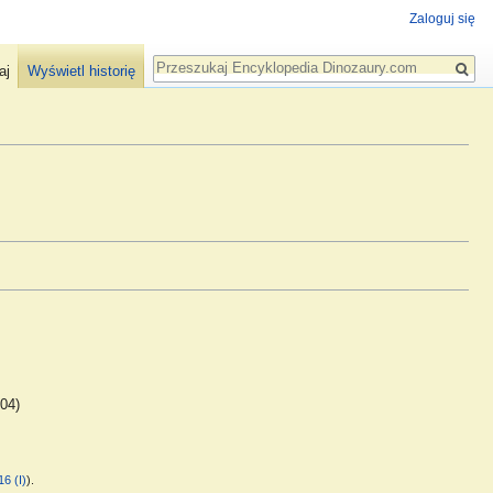
Zaloguj się
Szukaj
aj
Wyświetl historię
04)
16 (I)
).