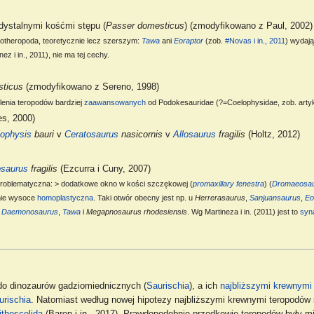
 dystalnymi kośćmi stępu (
Passer domesticus
) (zmodyfikowano z Paul, 2002)
eotheropoda, teoretycznie lecz szerszym:
Tawa
ani
Eoraptor
(zob.
#Novas i in., 2011
) wydają
z i in., 2011), nie ma tej cechy.
sticus
(zmodyfikowano z Sereno, 1998)
ślenia teropodów bardziej
zaawansowanych
od Podokesauridae (?=Coelophysidae, zob. arty
s, 2000)
ophysis
bauri
v
Ceratosaurus
nasicornis
v
Allosaurus
fragilis
(Holtz, 2012)
osaurus
fragilis
(Ezcurra i Cuny, 2007)
o problematyczna: > dodatkowe okno w kości szczękowej (
promaxillary fenestra
) (
Dromaeosa
nie wysoce
homoplastyczna
. Taki otwór obecny jest np. u
Herrerasaurus
,
Sanjuansaurus
,
Eo
,
Daemonosaurus
,
Tawa
i
Megapnosaurus rhodesiensis
. Wg Martineza i in. (2011) jest to
syn
 do dinozaurów gadziomiednicznych (
Saurischia
), a ich
najbliższymi krewnymi
urischia
. Natomiast według nowej hipotezy najbliższymi krewnymi teropodów 