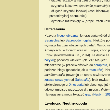
- grzbiet łączący tylną części obręczy na
- szypułka kulszowa (
ischiadic peduncle
) 
- długość szypułki łonowej kości biodrowe
przedniotylnej szerokości),
- dystalnie rozrośnięty w „stopę” trzon koś
Herrerasauria
Pozycja
filogenetyczna
Herrerasauria wśród d
Saurischia
lub
Sauropodomorpha
. Niektóre p
wymaga bardziej obszernych badań. Wśród ni
Amerykach, w Indiach oraz w Europie, choć j
Polski (Niedźwiedzki i in., 2014). Te drugie
noryku
); podobny wiekiem (ok. 212 Ma) jest
C
mięsożerne (w przeciwieństwie do
eoraptora
, 
podczas biegu (podobnie jak u
tetanurów
). He
caudifemoralis
(rewersja ze stanu stwierdzon
zaawansowanych
od
Saturnalia
), brak rowka 
stwierdzonego u
Dinosauria
lub obecnego już 
udowej (miejsce przyczepu dla mięśnia
iliofe
Herrerasauria mogą tworzyć
grad
(
Nesbitt, 20
Ewolucja: Neotheropoda