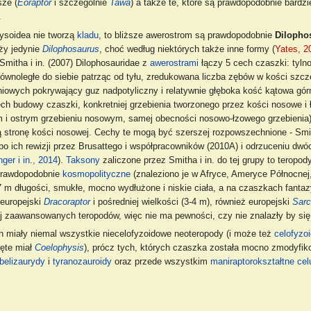
sze (
Eoraptor
i szczególnie
Tawa
) a także te, które są prawdopodobnie bardzi
.
hysoidea nie tworzą
kladu
, to bliższe awerostrom są prawdopodobnie
Dilopho
ży jedynie
Dilophosaurus
, choć według niektórych także inne formy (
Yates, 2
Smitha i in. (2007) Dilophosauridae z
awerostrami
łączy 5 cech czaszki: tyln
ównoległe do siebie patrząc od tyłu, zredukowana liczba zębów w kości szcz
niowych pokrywający guz nadpotyliczny i relatywnie głęboka kość kątowa gó
ch budowy czaszki, konkretniej grzebienia tworzonego przez kości nosowe i 
i ostrym grzebieniu nosowym, samej obecności nosowo-łzowego grzebienia) 
tronę kości nosowej. Cechy te mogą być szerszej rozpowszechnione - Smith 
po ich rewizji przez Brusattego i współpracowników (2010A) i odrzuceniu dwó
ger i in., 2014
).
Taksony
zaliczone przez Smitha i in. do tej grupy to teropod
 prawdopodobnie
kosmopolityczne
(znaleziono je w Afryce, Ameryce Północnej,
-7 m długości, smukłe, mocno wydłużone i niskie ciała, a na czaszkach fanta
 europejski
Dracoraptor
i pośredniej wielkości (3-4 m), również europejski
Sarc
ej zaawansowanych teropodów, więc nie ma pewności, czy nie znalazły by się
h miały niemal wszystkie niecelofyzoidowe neoteropody (i może też
celofyzo
ięte miał
Coelophysis
), prócz tych, których czaszka została mocno zmodyfi
belizaurydy
i
tyranozauroidy
oraz przede wszystkim
maniraptorokształtne
cel