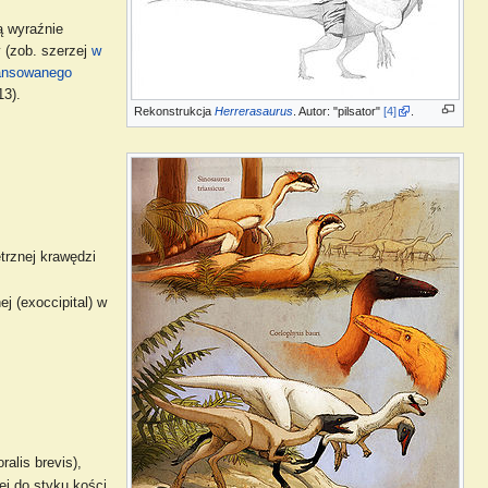
ą wyraźnie
y (zob. szerzej
w
ansowanego
13).
Rekonstrukcja
Herrerasaurus
. Autor: "pilsator"
[4]
.
trznej krawędzi
j (exoccipital) w
alis brevis),
ej do styku kości