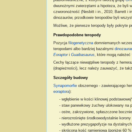
ptasiomiedniczne, z którymi tworzą grupę
Orn
dwunożnymi zwierzętami a hipoteza, że byli 
czworonożność (Nesbitt i in., 2010; Barrett i 
dinozaurów, przodkowie teropodów byli wszystk
Możliwe, że pierwsze teropody były pokryte p
Prawdopodobne teropody
Pozycja
filogenetyczna
domniemanych wczesn
teropodami albo bardziej bazalnymi
dinozaura
Eoraptor
i
Guaibasaurus
, które mogą należeć
Cechy łączące niewątpliwe teropody z herrer
(drapieżności), lecz należy zauważyć, że takż
Szczegóły budowy
Synapomorfie
obszernego - zawierającego herr
eoraptora
):
- wgłębienie w kości klinowej podstawowej*
- staw panewkowy żuchwy ulokowany na po
- ostre, zakrzywione, spłaszczone boczni
- nierozrośnięte środkowodystalnie korony
- wydłużone prezygapofyzje na dystalnyc
- skrócona kość ramieniowa (poniżej 60 % 