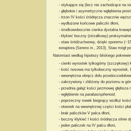
- stykające się (lecz nie zachodzące na s
- głębokie i asymetryczne wgłębienia prosto
- trzon IV kości śródręcza znacznie węższ
- wydłużone końcowe paliczki dłoni,
- środkowobocznie cienka dystalna krawęd
- kłykieć boczny (strzałkowy) proksymaln
- staw śródżuchwowy, dzięki sporemu (~15 
eoraptora (Sereno in., 2013). Staw mógł 
Natomiast według hipotezy bliskiego pokrewi
- cienki wyrostek tylkogórny (szczękowy)
- kość nosowa ma tylkoboczny wyrostek, kt
- wewnętrzna obręcz dołu przedoczodołowe
- zakrzywiony i zbliżony do poziomu w gór
- przednia gałąź kości jarzmowej głębsza n
- wgłębienie na
parabasisphenoid
,
- poprzeczny rowek biegnący wzdłuż kości 
- otworek na wewnętrznej części kości pła
- brak paliczków V palca dłoni,
- boczny kłykieć I kości śródręcza silnie
- jeden paliczek na IV palcu dłoni,