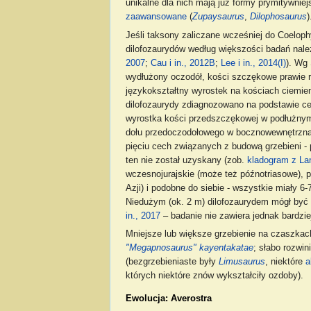
unikalne dla nich mają już formy prymitywniej
zaawansowane
(
Zupaysaurus
,
Dilophosaurus
)
Jeśli taksony zaliczane wcześniej do Coelop
dilofozaurydów według większości badań nale
2007
;
Cau i in., 2012B
;
Lee i in., 2014(I)
). Wg 
wydłużony oczodół, kości szczękowe prawie r
językokształtny wyrostek na kościach ciemie
dilofozaurydy zdiagnozowano na podstawie ce
wyrostka kości przedszczękowej w podłużnym 
dołu przedoczodołowego w bocznowewnętrzną s
pięciu cech związanych z budową grzebieni - 
ten nie został uzyskany (zob.
kladogram z Lan
wczesnojurajskie (może też późnotriasowe),
Azji) i podobne do siebie - wszystkie miały 6
Niedużym (ok. 2 m) dilofozaurydem mógł być
in., 2017
– badanie nie zawiera jednak bardzi
Mniejsze lub większe grzebienie na czaszkac
"Megapnosaurus" kayentakatae
; słabo rozwin
(bezgrzebieniaste były
Limusaurus
, niektóre
a
których niektóre znów wykształciły ozdoby).
Ewolucja: Averostra