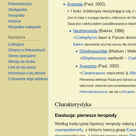
Paleontolodzy
Avepoda
(Paul, 2002)
Stratygrafia
> I kość śródstopia niestykająca się z
Geografia
Jest to klad o zasięgu bardzo zbliżonym do N
Historia
Tawa
jest celofyzoidem (opublikowanej w Martine
Wszystkie kategorie
Neotheropoda
(Bakker, 1986)
Narzędzia
<
Coelophysis
bauri
&
Passer dome
Linkujące
Bakker
pierwotnie użył tej nazwy dla okre
Zmiany w linkowanych
Dilophosauridae
(Madsen i Welle
Strony specjalne
>
Dilophosaurus
wetherilli
~
Coel
Wersja do druku
Averostra
(Paul, 2002)
Link do tej wersji
<
Ceratosaurus
nasicornis
&
All
Informacje o tej stronie
Cytowanie tego artykułu
Pierwotna definicja Paula jest bardz
obecność otworów jest prawdopodob
Heterodontosaurus
ale nie u
Eoraptor
Charakterystyka
Ewolucja: pierwsze teropody
Według tradycyjnej hipotezy teropody należą
zauropodomorfy
, z którymi tworzą grupę
Eusa