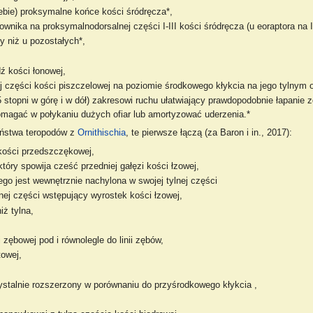
iebie) proksymalne końce kości śródręcza*,
wnika na proksymalnodorsalnej części I-III kości śródręcza (u eoraptora na I i 
y niż u pozostałych*,
ź kości łonowej,
ej części kości piszczelowej na poziomie środkowego kłykcia na jego tylnym 
stopni w górę i w dół) zakresowi ruchu ułatwiający prawdopodobnie łapanie z
pomagać w połykaniu dużych ofiar lub amortyzować uderzenia.*
eństwa teropodów z
Ornithischia
, te pierwsze łączą (za Baron i in., 2017):
 kości przedszczękowej,
óry spowija cześć przedniej gałęzi kości łzowej,
go jest wewnętrznie nachylona w swojej tylnej części
nej części wstępujący wyrostek kości łzowej,
iż tylna,
zębowej pod i równolegle do linii zębów,
towej,
 dystalnie rozszerzony w porównaniu do przyśrodkowego kłykcia ,