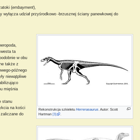
atoki (
embayment
),
(gdy wyłącza udział przyśrodkowo -brzusznej ściany panewkowej do
heropoda,
kwesta ta
podobnie w obu
ne także z
dkowego-późnego
yły niewątpliwe
bilizująco
pu mięśnia
e stanu
ykcia na kości
Rekonstrukcja szkieletu
Herrerasaurus
. Autor: Scott
y zaliczane do
Hartman
[3]
.