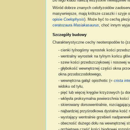
Do tego kladu należą wszystkie niewątpliwe t
Wśród dobrze znanych celofyzoidów zaobserw
masywniejsze, mają krótsze czaszki i szyje or
opisie
Coelophysis
). Może być to cechą plez
ceratozaura
Masiakasaurus
, choć innym wyj
Szczegóły budowy
Charakterystyczne cechy neoteropodów to (za N
- cienki tylnogórny wyrostek kości przeds
- wentralny wyrostek na tylnym końcu głó
- szew kości przedszczękowej i nosowej w 
- głębokość wewnętrznej części okna prz
okna przodoczodołowego,
- wewnętrzna gałąź opisthotic (=
crista int
widoku od tyłu,
- pięć lub więcej kręgów krzyżowych (u d
- wklęsła proksymalna powierzchnia kości 
- skierowany dorsowentralnie, rozciągając
- najbardziej przyśrodkowa dystalna kość 
- wystający wentralnie grzebień nadpanew
- obecność dużego dołu na wewnętrznej str
- grzbietowa część kości biodrowej rozro