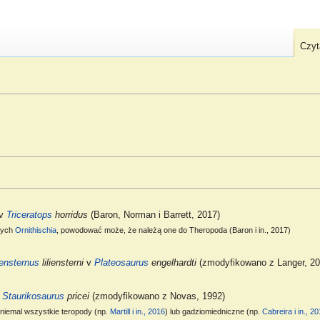
Czyt
v
Triceratops
horridus
(Baron, Norman i Barrett, 2017)
ących
Ornithischia
, powodować może, że należą one do Theropoda (Baron i in., 2017)
iensternus
liliensterni
v
Plateosaurus
engelhardti
(zmodyfikowano z Langer, 20
&
Staurikosaurus
pricei
(zmodyfikowano z Novas, 1992)
niemal wszystkie teropody (np.
Martill i in., 2016
) lub gadziomiedniczne (np.
Cabreira i in., 20