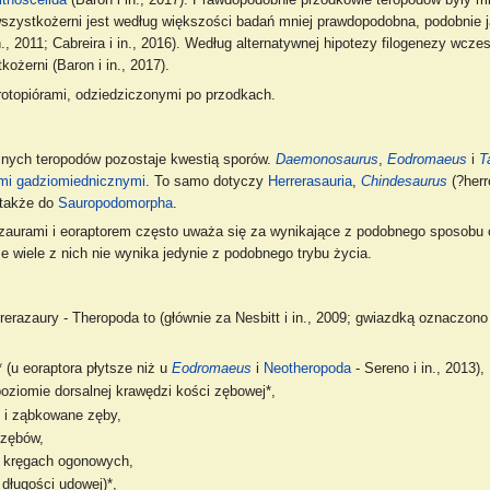
ithoscelida
(Baron i in., 2017). Prawdopodobnie przodkowie teropodów były m
wszystkożerni jest według większości badań mniej prawdopodobna, podobnie 
in., 2011; Cabreira i in., 2016). Według alternatywnej hipotezy filogenezy wcz
ożerni (Baron i in., 2017).
rotopiórami, odziedziczonymi po przodkach.
ych teropodów pozostaje kwestią sporów.
Daemonosaurus
,
Eodromaeus
i
T
mi gadziomiednicznymi
. To samo dotyczy
Herrerasauria
,
Chindesaurus
(?herr
 także do
Sauropodomorpha
.
azaurami i eoraptorem często uważa się za wynikające z podobnego sposobu
e wiele z nich nie wynika jedynie z podobnego trybu życia.
erazaury - Theropoda to (głównie za Nesbitt i in., 2009; gwiazdką oznaczon
 (u eoraptora płytsze niż u
Eodromaeus
i
Neotheropoda
- Sereno i in., 2013),
ziomie dorsalnej krawędzi kości zębowej*,
e i ząbkowane zęby,
 zębów,
h kręgach ogonowych,
długości udowej)*,