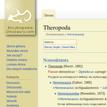
Strona
Theropoda
(Przekierowano z
Herrerasauria
)
Skocz do:
nawigacja
,
szukaj
Autorzy:
Strona główna
Maciej Ziegler
,
Dawid Mika
Wszystkie strony
Jak zacząć?
Nomenklatura
Ostatnie zmiany
Losowa strona
Theropoda
(Marsh, 1881)
Dla nowych redaktorów
Passer
domesticus
~
Diplodocus
carnegii
Kategorie
Przyjęcie wcześniejszych definicji, nie wykluczaj
Herrerasauria
(Galton, 1985)
Dinozaury
Silezaurydy
>
Herrerasaurus
ischigualastensis
~
Lil
Mezozoiczne ptaki
Herrerasauridae
(Benedetto, 1973)
Artykuły
<
Herrerasaurus
ischigualastensis
Słownik
Do tak definiowanego
kladu
mogą należeć 
Anatomia