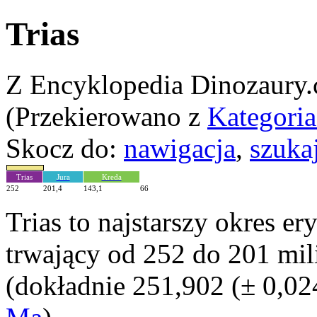
Trias
Z Encyklopedia Dinozaury
(Przekierowano z
Kategoria
Skocz do:
nawigacja
,
szuka
Trias
Jura
Kreda
252
201,4
143,1
66
Trias to najstarszy okres er
trwający od 252 do 201 mil
(dokładnie 251,902 (± 0,02