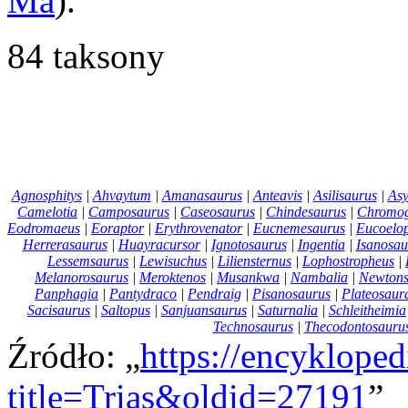
Ma
).
84 taksony
Agnosphitys
|
Ahvaytum
|
Amanasaurus
|
Anteavis
|
Asilisaurus
|
Asy
Camelotia
|
Camposaurus
|
Caseosaurus
|
Chindesaurus
|
Chromog
Eodromaeus
|
Eoraptor
|
Erythrovenator
|
Eucnemesaurus
|
Eucoelop
Herrerasaurus
|
Huayracursor
|
Ignotosaurus
|
Ingentia
|
Isanosau
Lessemsaurus
|
Lewisuchus
|
Liliensternus
|
Lophostropheus
|
Melanorosaurus
|
Meroktenos
|
Musankwa
|
Nambalia
|
Newtons
Panphagia
|
Pantydraco
|
Pendraig
|
Pisanosaurus
|
Plateosaur
Sacisaurus
|
Saltopus
|
Sanjuansaurus
|
Saturnalia
|
Schleitheimia
Technosaurus
|
Thecodontosauru
Źródło: „
https://encyklope
title=Trias&oldid=27191
”