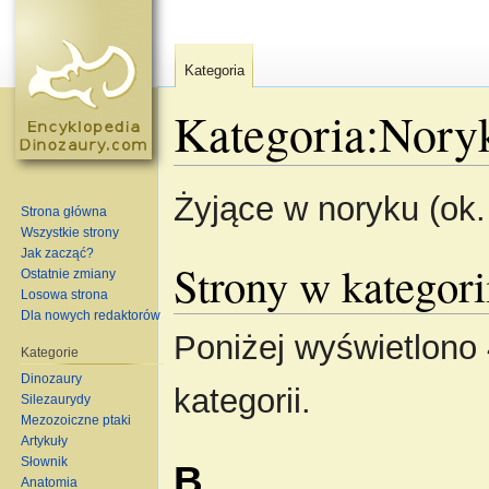
Kategoria
Kategoria:Nory
Skocz do:
nawigacja
,
szukaj
Żyjące w noryku (ok
Strona główna
Wszystkie strony
Jak zacząć?
Strony w kategor
Ostatnie zmiany
Losowa strona
Dla nowych redaktorów
Poniżej wyświetlono 
Kategorie
Dinozaury
kategorii.
Silezaurydy
Mezozoiczne ptaki
Artykuły
Słownik
B
Anatomia