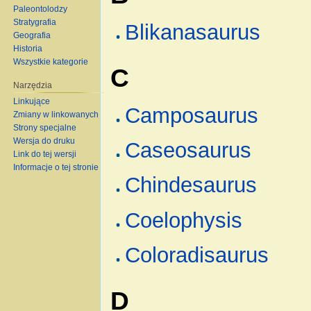
Paleontolodzy
Stratygrafia
Blikanasaurus
Geografia
Historia
Wszystkie kategorie
C
Narzędzia
Linkujące
Camposaurus
Zmiany w linkowanych
Strony specjalne
Wersja do druku
Caseosaurus
Link do tej wersji
Informacje o tej stronie
Chindesaurus
Coelophysis
Coloradisaurus
D