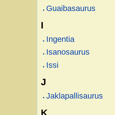
Guaibasaurus
I
Ingentia
Isanosaurus
Issi
J
Jaklapallisaurus
K