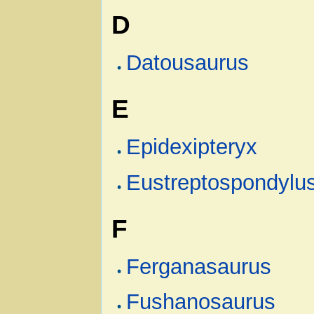
D
Datousaurus
E
Epidexipteryx
Eustreptospondylu
F
Ferganasaurus
Fushanosaurus