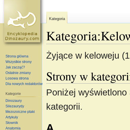
Kategoria
Kategoria:Kelo
Skocz do:
nawigacja
,
szukaj
Żyjące w keloweju (
Strona główna
Wszystkie strony
Jak zacząć?
Strony w kategor
Ostatnie zmiany
Losowa strona
Dla nowych redaktorów
Poniżej wyświetlono 
Kategorie
Dinozaury
kategorii.
Silezaurydy
Mezozoiczne ptaki
Artykuły
Słownik
A
Anatomia