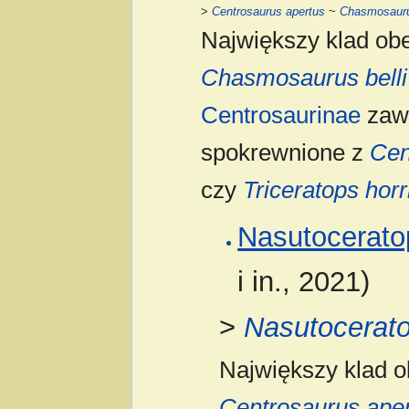
>
Centrosaurus apertus
~
Chasmosaurus
Największy klad ob
Chasmosaurus belli
Centrosaurinae
zawi
spokrewnione z
Cen
czy
Triceratops horr
Nasutocerato
i in., 2021)
>
Nasutoceratop
Największy klad 
Centrosaurus ape