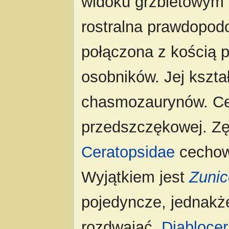
widoku grzbietowym b
rostralna prawdopodo
połączona z kością 
osobników. Jej kształ
chasmozaurynów. Cer
przedszczękowej. Zę
Ceratopsidae
cechowa
Wyjątkiem jest
Zunic
pojedyncze, jednakże
rozdwajać.
Diabloce