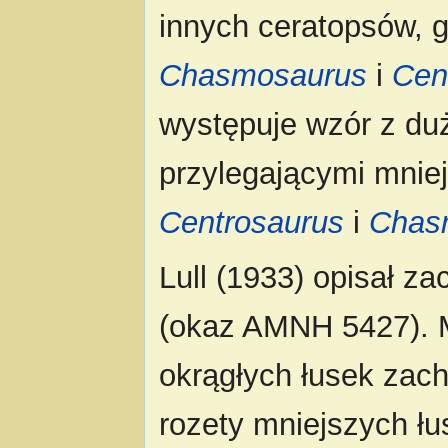
innych ceratopsów, 
Chasmosaurus
i
Cen
występuje wzór z du
przylegającymi mniej
Centrosaurus
i
Chas
Lull (1933) opisał z
(okaz AMNH 5427). M
okrągłych łusek zac
rozety mniejszych ł