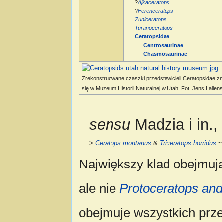
?
Ajkaceratops
?
Ferenceratops
Zuniceratops
Turanoceratops
Ceratopsidae
Centrosaurinae
Chasmosaurinae
Zrekonstruowane czaszki przedstawicieli Ceratopsidae z
się w Muzeum Historii Naturalnej w Utah. Fot. Jens Lalle
sensu
Madzia i in.,
>
Ceratops montanus
&
Triceratops horridus
Największy klad obejmu
ale nie
Protoceratops an
obejmuje wszystkich prze