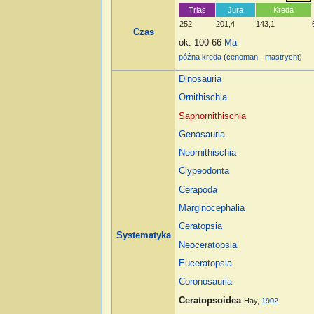
Trias
Jura
Kreda
252
201,4
143,1
Czas
ok. 100-66
Ma
późna kreda
(
cenoman
-
mastrycht
)
Dinosauria
Ornithischia
Saphornithischia
Genasauria
Neornithischia
Clypeodonta
Cerapoda
Marginocephalia
Ceratopsia
Systematyka
Neoceratopsia
Euceratopsia
Coronosauria
Ceratopsoidea
Hay,
1902