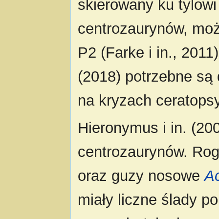
skierowany ku tylowi
centrozaurynów, moż
P2 (Farke i in., 201
(2018) potrzebne są
na kryzach ceratops
Hieronymus i in. (20
centrozaurynów. Ro
oraz guzy nosowe
A
miały liczne ślady p