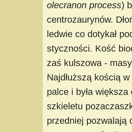
olecranon process
) 
centrozaurynów. Dłoń
ledwie co dotykał pod
styczności. Kość bio
zaś kulszowa - masy
Najdłuższą kością w
palce i była większ
szkieletu pozaczasz
przedniej pozwalają