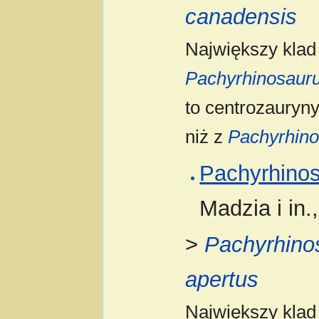
canadensis
Największy kla
Pachyrhinosaur
to centrozauryn
niż z
Pachyrhino
Pachyrhinos
Madzia i in.
>
Pachyrhino
apertus
Największy kla