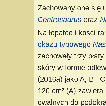
Zachowany one się 
Centrosaurus
oraz
N
Na łopatce i kości r
okazu typowego
Nas
zachowały trzy płaty
skóry w formie odle
(2016a) jako A, B i 
120 cm² (A) zawiera
owalnych do podokrą