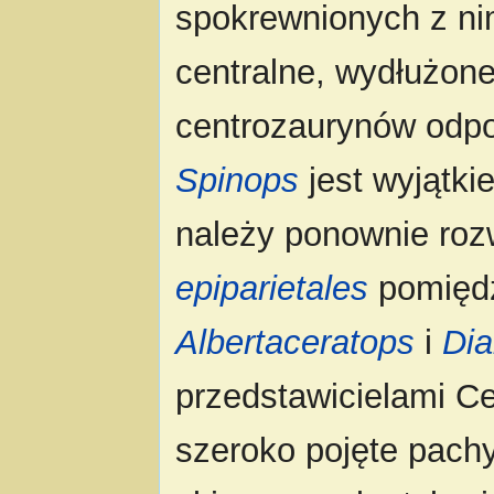
spokrewnionych z ni
centralne, wydłużon
centrozaurynów odpo
Spinops
jest wyjątkie
należy ponownie roz
epiparietales
pomiędz
Albertaceratops
i
Dia
przedstawicielami Ce
szeroko pojęte pach