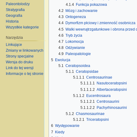
Paleontolodzy
4.1.4
Funkcja pokazowa
Stratygrafia
4.2
Mózg i zachowanie
Geografia
4.3
Ontogeneza
Historia
4.4
Dymorfizm płciowy i zmienność osobnicza
Wszystkie kategorie
4.5
Walki wewnątrzgatunkowe i obrona przed 
4.6
Tryb życia
Narzędzia
4.7
Lokomocja
Linkujące
4.8
Odżywianie
Zmiany w linkowanych
4.9
Paleopatologie
Strony specjalne
5
Ewolucja
Wersja do druku
5.1
Ceratopsoidea
Link do tej wersji
5.1.1
Ceratopsidae
Informacje o tej stronie
5.1.1.1
Centrosaurinae
5.1.1.1.1
Nasutoceratopsini
5.1.1.1.2
Albertaceratopsini
5.1.1.2
Eucentrosaura
5.1.1.2.1
Centrosaurini
5.1.1.2.2
Pachyrhinosaurini
5.1.2
Chasmosaurinae
5.1.2.1
Triceratopsini
6
Występowanie
7
Kiedy