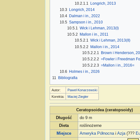
10.2.1.1
Longrich, 2013
10.3
Longrich, 2014
10.4
Dalman i in., 2022
10.5
Sampson i in., 2010
10.5.1
Wick i Lehman, 2013(I)
10.5.2
Mallon i in., 2011
10.5.2.1
Wick i Lehman, 2013(II)
10.5.2.2
Mallon i in., 2014
10.5.2.2.1
Brown i Henderson, 2
10.5.2.2.2
=Fowler i Freedman Fo
10.5.2.2.3
=Mallon i in., 2016=
10.6
Holmes i in., 2026
11
Bibliografia
Autor:
Paweł Konarzewski
Korekta:
Maciej Ziegler
Ceratopsoidea (ceratopsoidy)
Długość
do 9 m
Dieta
roślinożerne
Miejsce
Ameryka Północna
i
Azja
(???
E