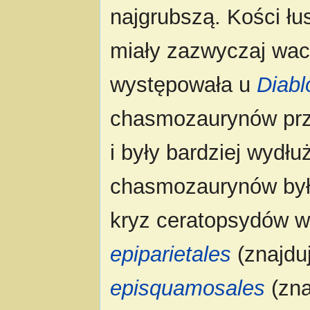
najgrubszą. Kości łu
miały zazwyczaj wach
występowała u
Diabl
chasmozaurynów przyb
i były bardziej wydł
chasmozaurynów były
kryz ceratopsydów wy
epiparietales
(znajduj
episquamosales
(zna