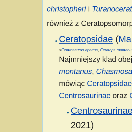
christopheri
i
Turanocerat
również z Ceratopsomorp
Ceratopsidae
(
Ma
<
Centrosaurus apertus
,
Ceratops montanu
Najmniejszy klad ob
montanus
,
Chasmosau
mówiąc
Ceratopsidae
Centrosaurinae
oraz
Centrosaurina
2021)