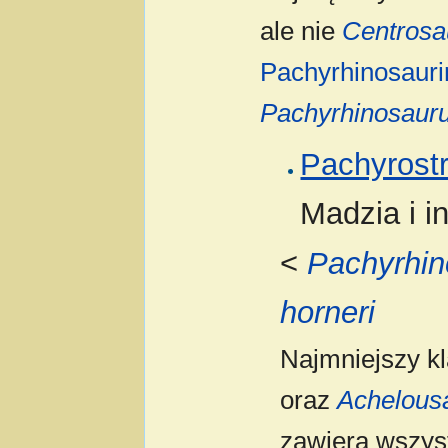
ale nie
Centrosa
Pachyrhinosauri
Pachyrhinosaur
Pachyrost
Madzia i in
<
Pachyrhin
horneri
Najmniejszy k
oraz
Achelousa
zawiera wszyst