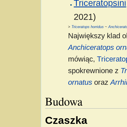
Triceratopsini
2021)
>
Triceratops horridus
~
Anchicerat
Największy klad 
Anchiceratops orn
mówiąc,
Tricerato
spokrewnione z
Tr
ornatus
oraz
Arrh
Budowa
Czaszka