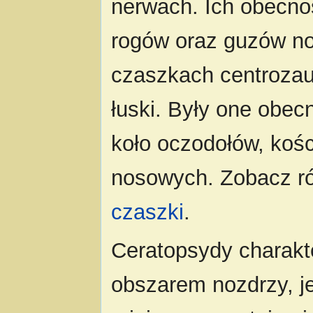
nerwach. Ich obecno
rogów oraz guzów n
czaszkach centrozau
łuski. Były one obecn
koło oczodołów, kośc
nosowych. Zobacz r
czaszki
.
Ceratopsydy charak
obszarem nozdrzy, j