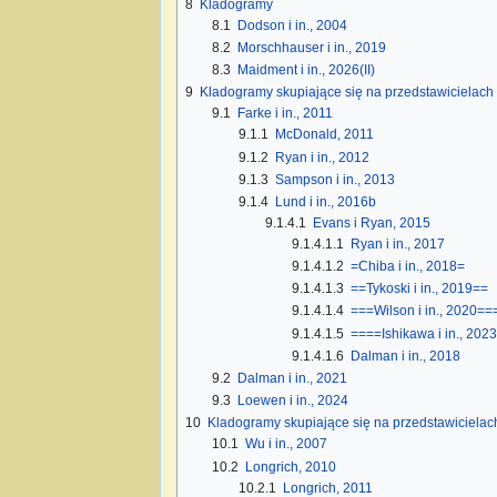
8
Kladogramy
8.1
Dodson i in., 2004
8.2
Morschhauser i in., 2019
8.3
Maidment i in., 2026(II)
9
Kladogramy skupiające się na przedstawicielach
9.1
Farke i in., 2011
9.1.1
McDonald, 2011
9.1.2
Ryan i in., 2012
9.1.3
Sampson i in., 2013
9.1.4
Lund i in., 2016b
9.1.4.1
Evans i Ryan, 2015
9.1.4.1.1
Ryan i in., 2017
9.1.4.1.2
=Chiba i in., 2018=
9.1.4.1.3
==Tykoski i in., 2019==
9.1.4.1.4
===Wilson i in., 2020==
9.1.4.1.5
====Ishikawa i in., 202
9.1.4.1.6
Dalman i in., 2018
9.2
Dalman i in., 2021
9.3
Loewen i in., 2024
10
Kladogramy skupiające się na przedstawiciel
10.1
Wu i in., 2007
10.2
Longrich, 2010
10.2.1
Longrich, 2011