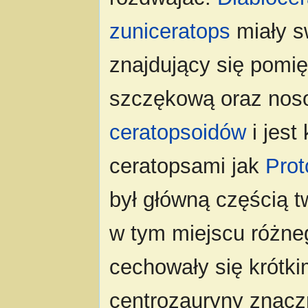
zuniceratops
miały s
znajdujący się pomi
szczękową oraz noso
ceratopsoidów
i jest
ceratopsami jak
Prot
był główną częścią t
w tym miejscu różn
cechowały się krótk
centrozauryny znaczn