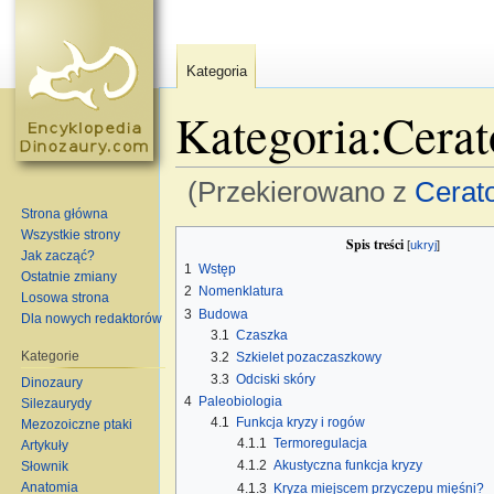
Kategoria
Kategoria:Cerat
(Przekierowano z
Cerat
Strona główna
Skocz do:
nawigacja
,
szukaj
Wszystkie strony
Spis treści
[
ukryj
]
Jak zacząć?
1
Wstęp
Ostatnie zmiany
2
Nomenklatura
Losowa strona
3
Budowa
Dla nowych redaktorów
3.1
Czaszka
Kategorie
3.2
Szkielet pozaczaszkowy
3.3
Odciski skóry
Dinozaury
4
Paleobiologia
Silezaurydy
4.1
Funkcja kryzy i rogów
Mezozoiczne ptaki
4.1.1
Termoregulacja
Artykuły
4.1.2
Akustyczna funkcja kryzy
Słownik
Anatomia
4.1.3
Kryza miejscem przyczepu mięśni?