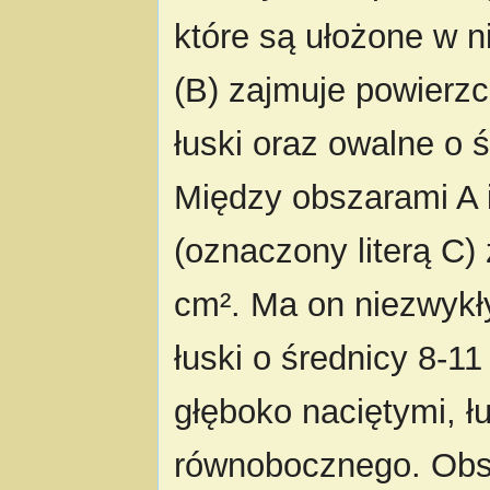
które są ułożone w n
(B) zajmuje powierzc
łuski oraz owalne o 
Między obszarami A i 
(oznaczony literą C)
cm². Ma on niezwykł
łuski o średnicy 8-1
głęboko naciętymi, łu
równobocznego. Obs