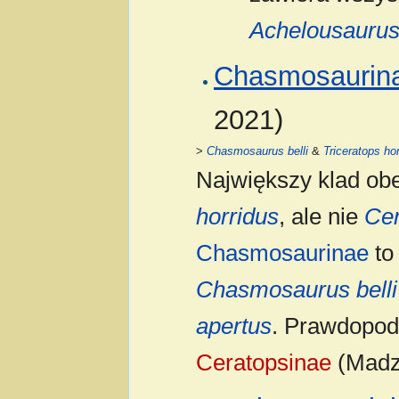
Achelousaurus
Chasmosaurin
2021)
>
Chasmosaurus belli
&
Triceratops ho
Największy klad ob
horridus
, ale nie
Cen
Chasmosaurinae
to
Chasmosaurus belli
apertus
. Prawdopo
Ceratopsinae
(Madzi