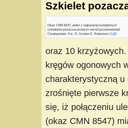
Szkielet pozac
Okaz CMN 8547, jeden z najbardziej kompletnych
szkieletów pozaczaszkowych wśród przedstawicieli
Ceratopsidae. Fot.: D. Gordon E. Robertson
[2]
.
oraz 10 krzyżowych.
kręgów ogonowych wa
charakterystyczną u
zrośnięte pierwsze kr
się, iż połączeniu u
(okaz CMN 8547) miał