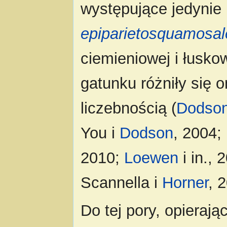
występujące jedynie 
epiparietosquamosal
ciemieniowej i łusko
gatunku różniły się 
liczebnością (
Dodso
You i
Dodson
, 2004;
2010;
Loewen
i in.,
Scannella i
Horner
, 
Do tej pory, opierają